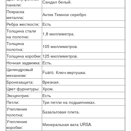
Сандал белый.
Лабиринт Эволаб
панели
:
Двери Про
Покраска
Антик Темное серебро
Двери Интекрон
металла
:
Интекрон Брайтон Антрацит
Ребра жесткости
:
Есть
Интекрон Вектор
Толщина стали
Интекрон Гектор
1,8 миллиметра.
на полотне
:
Интекрон Греция
Толщина
Интекрон Италия
105 миллиметров.
полотна
:
Интекрон Колизей
Интекрон Колизей Белый
Толщина коробки
:
125 миллиметров.
Интекрон Неаполь
Ночная задвижка
:
Есть.
Интекрон Олимпия
Цилиндровый
Fuaro. Ключ-вертушка.
Интекрон Премьера
механизм
:
Интекрон Профит
Бронезащита
:
Врезная.
Интекрон Ронда
Цвет фурнитуры
:
Хром.
Интекрон Сицилия
Эксцентрик
:
Есть
Интекрон Спарта Белая
Петли
:
Три петли на подшипниках.
Интекрон Спарта Грей
Интекрон Термо
Утепление
Базальтовая плита.
Интекрон Тетра
полотна
:
Интекрон Фараон
Утепление
Минеральная вата URSA.
Интекрон Форте
коробки
: