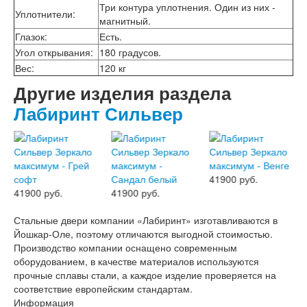
Двери АСД
Три контура уплотнения. Один из них -
Уплотнители
:
Двери Ратибор
магнитный.
Двери Аргус
Глазок
:
Есть.
Тамбурные двери
Угол открывания
:
180 градусов.
Межкомнатные двери
Вес
:
120 кг
Двери Альберо
Альянс
Другие изделия раздела
Вест
Лабиринт Сильвер
Галерея
Геометрия
Графика
Империя
Классика
41900 руб.
Лайн
41900 руб.
41900 руб.
Мегаполис
Мегаполис ГЛ
Стальные двери компании «Лабиринт» изготавливаются в
Неоклассика Про
Йошкар-Оле, поэтому отличаются выгодной стоимостью.
Скин
Производство компании оснащено современным
Тренд
оборудованием, в качестве материалов используются
Двери ВанМарк
прочные сплавы стали, а каждое изделие проверяется на
Шпон текстурированный
соответствие европейским стандартам.
Эмалекс
Информация
Серия София