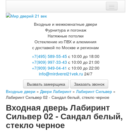
Мои заказы
Входные и межкомнатные двери
Корзина
Фурнитура и погонаж
Натяжные потолки
Каталог
Остекление из ПВХ и алюминия
с доставкой по Москве и регионам
Входные двери
+7(495) 589-55-45
с 10:00 до 18:00
Двери с терморазрывом для улицы
+7(909) 997-33-43
с 10:00 до 21:00
Противопожарные двери
+7(909) 949-04-41
с 10:00 до 22:00
Двери Бункер
info@mirdverei21vek.ru
24/7
Двери Лекс
Двери Термодор
Вызвать замерщика
Заказать звонок
Арктика
Входные двери
»
Двери Лабиринт
»
Лабиринт Сильвер
»
Монолит
Лабиринт Сильвер 02 - Сандал белый, стекло черное
Стайл
Термо
Входная дверь Лабиринт
Термо Лацио
Сильвер 02 - Сандал белый,
Флагман
Электрозамок Смарт
стекло черное
Заводские двери