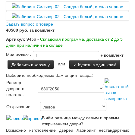
Двери Лабиринт
Лабиринт Аляска Лайт
Лабиринт Арт
Лабиринт Атлантик
Задать вопрос о товаре
Лабиринт Бетон
40500 руб.
за
комплект
Лабиринт Верса
Лабиринт Версаль
Артикул:
9456 -
Складская программа, доставка от 2 до 5
Лабиринт Гранд
дней при наличии на складе
Лабиринт Дверь двойная тамбурная под
Мне нужно:
-
+
комплект
заказ
Лабиринт Имперо
или
Добавить в корзину
✓ Купить в один клик!
Лабиринт Инфинити
Лабиринт Иссида
Выберите необходимые Вам опции товара:
Лабиринт Карбон
Размер
Лабиринт Кармина
дверного
Лабиринт Классик Антик медный
полотна:
Лабиринт Классик Шагрень
Лабиринт Кредор
Открывание:
Лабиринт Лаб Про
Лабиринт Лайн Вайт
В чём разница между левым и правым
Лабиринт Леолаб
открыванием двери?
Лабиринт Лондон
Возможно изготовление дверей Лабиринт нестандартных
Лабиринт Лофт