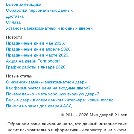
Вызов замерщика
Эмаль
Обработка персональных данных
Серия Дебют
Доставка
Серия Нео
Оплата
Серия Симпл
Установка межкомнатных и входных дверей
Серия Синди
Серия Скай
Новости
Серия Стефани
Праздничные дни в мае 2026.
Серия Уно
Праздничные дни в апреле 2026.
Двери Верда
Праздничные дни в марте 2026.
ПЭТ Верда
Акция на двери Termodoor!
Коллекция дверей Альтекс
График работы в январе 2026!
Коллекция дверей Элеганс
Новые статьи
Экошпон Верда
О нюансах замены межкомнатной двери
Коллекция дверей Лофт
Как формируется цена на входные двери?
Коллекция дверей Некст
Почему важно иметь хорошую входную дверь?
Коллекция дверей Техно
Белые двери в современном интерьере: новый взгляд
Эмаль Верда
Панели на заказ для дверей АСД
Двери Дворецкий
Шпон Дворецкий
© 2011 - 2026 Мир дверей 21 век.
Эмаль Дворецкий
Обращаем ваше внимание на то, что данный интернет сайт
Двери Про
носит исключительно информативный характер и ни в коем
Инвизибл Про