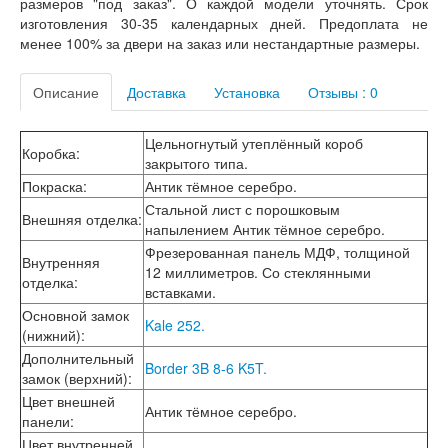
размеров "под заказ". О каждой модели уточнять. Срок
Лабиринт Мегаполис
изготовления 30-35 календарных дней. Предоплата не
Лабиринт Норд Плюс
менее 100% за двери на заказ или нестандартные размеры.
Лабиринт Нью Йорк
Лабиринт Пазл
Описание
Доставка
Установка
Отзывы : 0
Лабиринт Пиано
Лабиринт Пиано Смарт 2.0
Лабиринт Платинум
Цельногнутый утеплённый короб
Коробка
:
Лабиринт Полярис лайт
закрытого типа.
Лабиринт Роял
Покраска
:
Антик тёмное серебро.
Лабиринт Сильвер
Стальной лист с порошковым
Лабиринт Сияна
Внешняя отделка
:
напылением Антик тёмное серебро.
Лабиринт Скайлаб
Фрезерованная панель МДФ, толщиной
Лабиринт Скандия
Внутренняя
12 миллиметров. Со стеклянными
Лабиринт Смартлаб
отделка
:
вставками.
Лабиринт Соналаб
Основной замок
Лабиринт Термолайт
Kale 252.
(нижний)
:
Лабиринт Термомагнит
Лабиринт Трендо
Дополнительный
Border 3B 8-6 K5T.
Лабиринт Тундра Плюс
замок (верхний)
:
Лабиринт Урбан
Цвет внешней
Антик тёмное серебро.
Лабиринт Фрост
панели
:
Лабиринт Шторм
Цвет внутренней