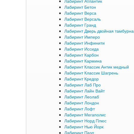
Лабиринт Атлантик
Лабиринт Бетон
Лабиринт Верса
Лабиринт Версаль
Лабиринт Гранд
Лабиринт Дверь двойная тамбурна
Лабиринт Имперо
Лабиринт Инфинити
Лабиринт Иссида
Лабиринт Карбон
Лабиринт Кармина
Лабиринт Классик Антик медный
Лабиринт Классик Шагрень
Лабиринт Кредор
Лабиринт Лаб Про
Лабиринт Лайн Вайт
Лабиринт Леолаб
Лабиринт Лондон
Лабиринт Лофт
Лабиринт Мегаполис
Лабиринт Норд Плюс
Лабиринт Нью Йорк
Лабиринт Пазл