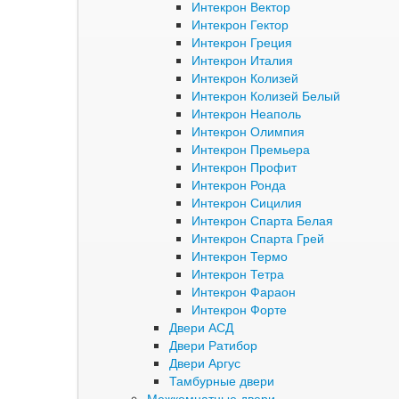
Интекрон Вектор
Интекрон Гектор
Интекрон Греция
Интекрон Италия
Интекрон Колизей
Интекрон Колизей Белый
Интекрон Неаполь
Интекрон Олимпия
Интекрон Премьера
Интекрон Профит
Интекрон Ронда
Интекрон Сицилия
Интекрон Спарта Белая
Интекрон Спарта Грей
Интекрон Термо
Интекрон Тетра
Интекрон Фараон
Интекрон Форте
Двери АСД
Двери Ратибор
Двери Аргус
Тамбурные двери
Межкомнатные двери