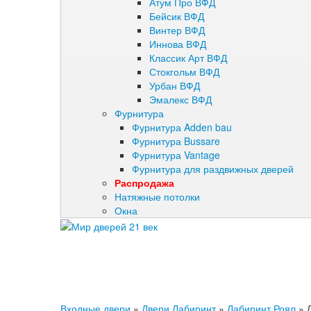
Атум Про ВФД
Бейсик ВФД
Винтер ВФД
Иннова ВФД
Классик Арт ВФД
Стокгольм ВФД
Урбан ВФД
Эмалекс ВФД
Фурнитура
Фурнитура Adden bau
Фурнитура Bussare
Фурнитура Vantage
Фурнитура для раздвижных дверей
Распродажа
Натяжные потолки
Окна
Входные двери
»
Двери Лабиринт
»
Лабиринт Роял
»