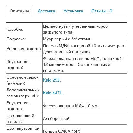
Лабиринт Лофт
Описание
Доставка
Установка
Отзывы : 0
Лабиринт Мегаполис
Лабиринт Норд Плюс
Лабиринт Нью Йорк
Цельногнутый утеплённый короб
Коробка
:
Лабиринт Пазл
закрытого типа.
Лабиринт Пиано
Покраска
:
Муар серый с блёстками.
Лабиринт Пиано Смарт 2.0
Панель МДФ, толщиной 10 миллиметров.
Лабиринт Платинум
Внешняя отделка
:
Декоративный наличник.
Лабиринт Полярис лайт
Фрезерованная панель МДФ, толщиной
Лабиринт Роял
Внутренняя
12 миллиметров. Со стеклянными
Лабиринт Сильвер
отделка
:
вставками.
Лабиринт Сияна
Лабиринт Скайлаб
Основной замок
Kale 252.
Лабиринт Скандия
(нижний)
:
Лабиринт Смартлаб
Дополнительный
Kale 447L.
Лабиринт Соналаб
замок (верхний)
:
Лабиринт Термолайт
Внутренняя
Фрезерованная МДФ 10 мм.
Лабиринт Термомагнит
отделка
:
Лабиринт Трендо
Цвет внешней
Лабиринт Тундра Плюс
Альберо грей.
панели
:
Лабиринт Урбан
Цвет внутренней
Лабиринт Фрост
Голден ОАК Vinorit.