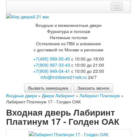
Мои заказы
Входные и межкомнатные двери
Корзина
Фурнитура и погонаж
Натяжные потолки
Каталог
Остекление из ПВХ и алюминия
с доставкой по Москве и регионам
Входные двери
+7(495) 589-55-45
с 10:00 до 18:00
Двери с терморазрывом для улицы
+7(909) 997-33-43
с 10:00 до 21:00
Противопожарные двери
+7(909) 949-04-41
с 10:00 до 22:00
Двери Бункер
info@mirdverei21vek.ru
24/7
Двери Лекс
Двери Рыцарь
Вызвать замерщика
Заказать звонок
Двери Термодор
Входные двери
»
Двери Лабиринт
»
Лабиринт Платинум
»
Арктика
Лабиринт Платинум 17 - Голден ОАК
Монолит
Стайл
Входная дверь Лабиринт
Термо
Платинум 17 - Голден ОАК
Термо Лацио
Флагман
Электрозамок Смарт