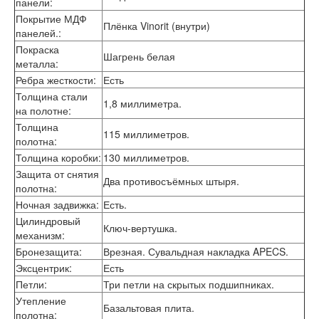
панели
:
Лабиринт Шторм
Покрытие МДФ
Лабиринт Эволаб
Плёнка Vinorit (внутри)
панелей.
:
Двери Про
Покраска
Двери Интекрон
Шагрень белая
металла
:
Интекрон Брайтон Антрацит
Интекрон Вектор
Ребра жесткости
:
Есть
Интекрон Гектор
Толщина стали
1,8 миллиметра.
Интекрон Греция
на полотне
:
Интекрон Италия
Толщина
115 миллиметров.
Интекрон Колизей
полотна
:
Интекрон Колизей Белый
Толщина коробки
:
130 миллиметров.
Интекрон Неаполь
Защита от снятия
Интекрон Олимпия
Два противосъёмных штыря.
полотна
:
Интекрон Премьера
Ночная задвижка
:
Есть.
Интекрон Профит
Интекрон Ронда
Цилиндровый
Ключ-вертушка.
Интекрон Сицилия
механизм
:
Интекрон Спарта Белая
Бронезащита
:
Врезная. Сувальдная накладка APECS.
Интекрон Спарта Грей
Эксцентрик
:
Есть
Интекрон Термо
Петли
:
Три петли на скрытых подшипниках.
Интекрон Тетра
Утепление
Интекрон Фараон
Базальтовая плита.
полотна
: