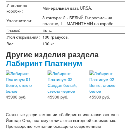
Интекрон Форте
Утепление
Двери АСД
Минеральная вата URSA.
коробки
:
Двери Ратибор
3 контура: 2 - БЕЛЫЙ D-профиль на
Двери Аргус
Уплотнители
:
полотне, 1 - МАГНИТНЫЙ на коробе.
Тамбурные двери
Межкомнатные двери
Глазок
:
Есть.
Двери Альберо
Угол открывания
:
180 градусов.
Альянс
Вес
:
130 кг
Вест
Другие изделия раздела
Галерея
Геометрия
Лабиринт Платинум
Графика
Империя
Классика
Лайн
Мегаполис
Мегаполис ГЛ
45900 руб.
45900 руб.
45900 руб.
Неоклассика Про
Скин
Тренд
Стальные двери компании «Лабиринт» изготавливаются в
Двери ВанМарк
Йошкар-Оле, поэтому отличаются выгодной стоимостью.
Шпон текстурированный
Производство компании оснащено современным
Эмалекс