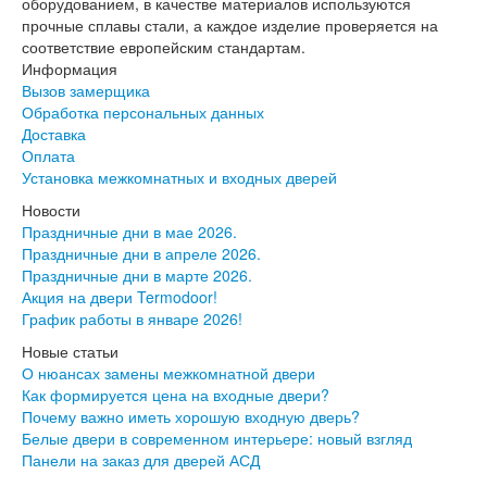
оборудованием, в качестве материалов используются
Серия София
прочные сплавы стали, а каждое изделие проверяется на
Эмаль
соответствие европейским стандартам.
Серия Дебют
Информация
Серия Нео
Вызов замерщика
Серия Симпл
Обработка персональных данных
Серия Синди
Доставка
Серия Скай
Оплата
Серия Стефани
Установка межкомнатных и входных дверей
Серия Уно
Новости
Двери Верда
Праздничные дни в мае 2026.
ПЭТ Верда
Праздничные дни в апреле 2026.
Коллекция дверей Альтекс
Праздничные дни в марте 2026.
Коллекция дверей Элеганс
Акция на двери Termodoor!
Экошпон Верда
График работы в январе 2026!
Коллекция дверей Лофт
Коллекция дверей Некст
Новые статьи
Коллекция дверей Техно
О нюансах замены межкомнатной двери
Эмаль Верда
Как формируется цена на входные двери?
Двери Дворецкий
Почему важно иметь хорошую входную дверь?
Шпон Дворецкий
Белые двери в современном интерьере: новый взгляд
Эмаль Дворецкий
Панели на заказ для дверей АСД
Двери Про