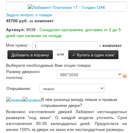
Заводские двери
Двери Лабиринт
Лабиринт Аляска Лайт
Задать вопрос о товаре
Лабиринт Арт
45700 руб.
за
комплект
Лабиринт Атлантик
Артикул:
9638 -
Складская программа, доставка от 2 до 5
Лабиринт Бетон
дней при наличии на складе
Лабиринт Верса
Лабиринт Версаль
Мне нужно:
-
+
комплект
Лабиринт Гранд
или
Добавить в корзину
✓ Купить в один клик!
Лабиринт Дверь двойная тамбурная под
заказ
Выберите необходимые Вам опции товара:
Лабиринт Имперо
Размер дверного
Лабиринт Инфинити
полотна:
Лабиринт Иссида
Лабиринт Карбон
Открывание:
Лабиринт Кармина
Лабиринт Классик Антик медный
В чём разница между левым и правым
Лабиринт Классик Шагрень
открыванием двери?
Лабиринт Кредор
Возможно изготовление дверей Лабиринт нестандартных
Лабиринт Лаб Про
размеров "под заказ". О каждой модели уточнять. Срок
Лабиринт Лайн Вайт
изготовления 30-35 календарных дней. Предоплата не
Лабиринт Леолаб
менее 100% за двери на заказ или нестандартные размеры.
Лабиринт Лондон