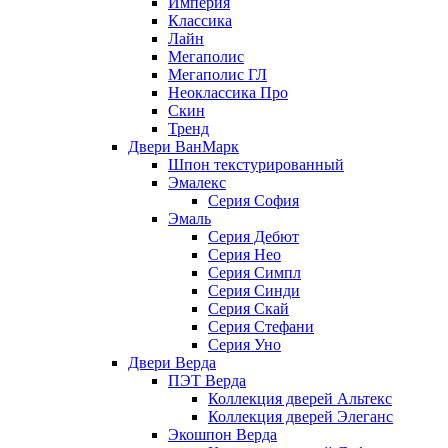
Империя
Классика
Лайн
Мегаполис
Мегаполис ГЛ
Неоклассика Про
Скин
Тренд
Двери ВанМарк
Шпон текстурированный
Эмалекс
Серия София
Эмаль
Серия Дебют
Серия Нео
Серия Симпл
Серия Синди
Серия Скай
Серия Стефани
Серия Уно
Двери Верда
ПЭТ Верда
Коллекция дверей Альтекс
Коллекция дверей Элеганс
Экошпон Верда