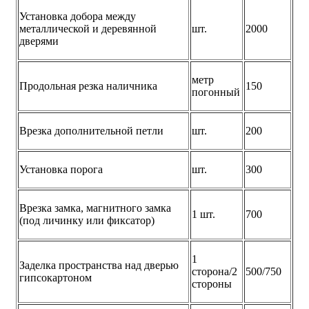
Установка добора между
металлической и деревянной
шт.
2000
дверями
метр
Продольная резка наличника
150
погонный
Врезка дополнительной петли
шт.
200
Установка порога
шт.
300
Врезка замка, магнитного замка
1 шт.
700
(под личинку или фиксатор)
1
Заделка пространства над дверью
сторона/2
500/750
гипсокартоном
стороны