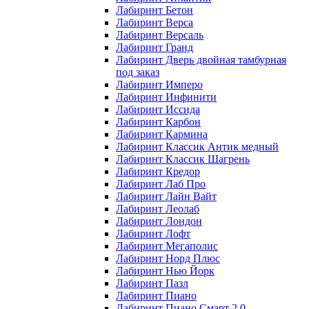
Лабиринт Бетон
Лабиринт Верса
Лабиринт Версаль
Лабиринт Гранд
Лабиринт Дверь двойная тамбурная
под заказ
Лабиринт Имперо
Лабиринт Инфинити
Лабиринт Иссида
Лабиринт Карбон
Лабиринт Кармина
Лабиринт Классик Антик медный
Лабиринт Классик Шагрень
Лабиринт Кредор
Лабиринт Лаб Про
Лабиринт Лайн Вайт
Лабиринт Леолаб
Лабиринт Лондон
Лабиринт Лофт
Лабиринт Мегаполис
Лабиринт Норд Плюс
Лабиринт Нью Йорк
Лабиринт Пазл
Лабиринт Пиано
Лабиринт Пиано Смарт 2.0