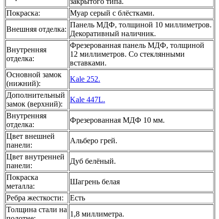
закрытого типа.
Покраска
:
Муар серый с блёстками.
Панель МДФ, толщиной 10 миллиметров.
Внешняя отделка
:
Декоративный наличник.
Фрезерованная панель МДФ, толщиной
Внутренняя
12 миллиметров. Со стеклянными
отделка
:
вставками.
Основной замок
Kale 252.
(нижний)
:
Дополнительный
Kale 447L.
замок (верхний)
:
Внутренняя
Фрезерованная МДФ 10 мм.
отделка
:
Цвет внешней
Альберо грей.
панели
:
Цвет внутренней
Дуб белёный.
панели
:
Покраска
Шагрень белая
металла
:
Ребра жесткости
:
Есть
Толщина стали на
1,8 миллиметра.
полотне
: