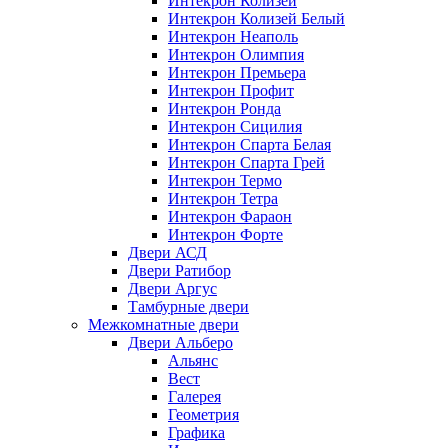
Интекрон Колизей
Интекрон Колизей Белый
Интекрон Неаполь
Интекрон Олимпия
Интекрон Премьера
Интекрон Профит
Интекрон Ронда
Интекрон Сицилия
Интекрон Спарта Белая
Интекрон Спарта Грей
Интекрон Термо
Интекрон Тетра
Интекрон Фараон
Интекрон Форте
Двери АСД
Двери Ратибор
Двери Аргус
Тамбурные двери
Межкомнатные двери
Двери Альберо
Альянс
Вест
Галерея
Геометрия
Графика