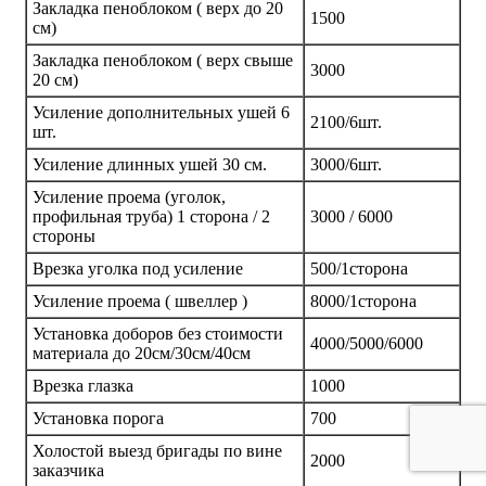
Закладка пеноблоком ( верх до 20
1500
см)
Закладка пеноблоком ( верх свыше
3000
20 см)
Усиление дополнительных ушей 6
2100/6шт.
шт.
Усиление длинных ушей 30 см.
3000/6шт.
Усиление проема (уголок,
профильная труба) 1 сторона / 2
3000 / 6000
стороны
Врезка уголка под усиление
500/1сторона
Усиление проема ( швеллер )
8000/1сторона
Установка доборов без стоимости
4000/5000/6000
материала до 20см/30см/40см
Врезка глазка
1000
Установка порога
700
Холостой выезд бригады по вине
2000
заказчика