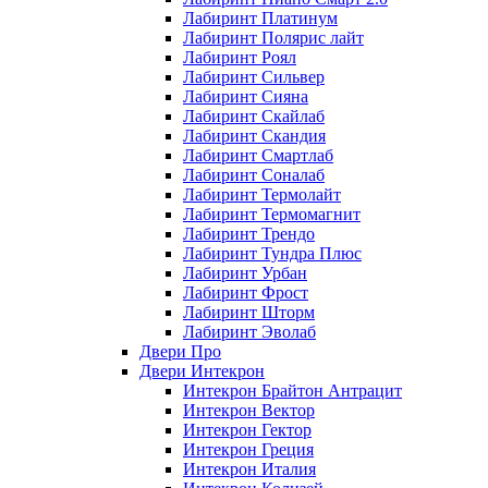
Лабиринт Платинум
Лабиринт Полярис лайт
Лабиринт Роял
Лабиринт Сильвер
Лабиринт Сияна
Лабиринт Скайлаб
Лабиринт Скандия
Лабиринт Смартлаб
Лабиринт Соналаб
Лабиринт Термолайт
Лабиринт Термомагнит
Лабиринт Трендо
Лабиринт Тундра Плюс
Лабиринт Урбан
Лабиринт Фрост
Лабиринт Шторм
Лабиринт Эволаб
Двери Про
Двери Интекрон
Интекрон Брайтон Антрацит
Интекрон Вектор
Интекрон Гектор
Интекрон Греция
Интекрон Италия