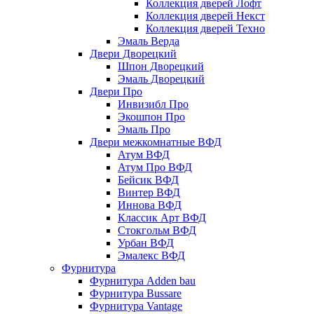
Коллекция дверей Лофт
Коллекция дверей Некст
Коллекция дверей Техно
Эмаль Верда
Двери Дворецкий
Шпон Дворецкий
Эмаль Дворецкий
Двери Про
Инвизибл Про
Экошпон Про
Эмаль Про
Двери межкомнатные ВФД
Атум ВФД
Атум Про ВФД
Бейсик ВФД
Винтер ВФД
Иннова ВФД
Классик Арт ВФД
Стокгольм ВФД
Урбан ВФД
Эмалекс ВФД
Фурнитура
Фурнитура Adden bau
Фурнитура Bussare
Фурнитура Vantage