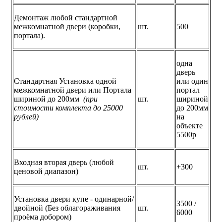
Демонтаж любой стандартной
межкомнатной двери (коробки,
шт.
500
портала).
одна
дверь
Стандартная Установка одной
или один
межкомнатной двери или Портала
портал
шириной до 200мм
(при
шт.
шириной
стоимости комплекта до 25000
до 200мм
рублей)
на
объекте
5500р
Входная вторая дверь (любой
шт.
+300
ценовой диапазон)
Установка двери купе - одинарной/
3500 /
двойной (Без облагораживания
шт.
6000
проёма добором)