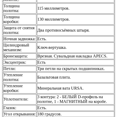
Толщина
115 миллиметров.
полотна
:
Толщина
130 миллиметров.
коробки
:
Защита от снятия
Два противосъёмных штыря.
полотна
:
Ночная задвижка
:
Есть.
Цилиндровый
Ключ-вертушка.
механизм
:
Бронезащита
:
Врезная. Сувальдная накладка APECS.
Эксцентрик
:
Есть
Петли
:
Три петли на скрытых подшипниках.
Утепление
Базальтовая плита.
полотна
:
Утепление
Минеральная вата URSA.
коробки
:
3 контура: 2 - БЕЛЫЙ D-профиль на
Уплотнители
:
полотне, 1 - МАГНИТНЫЙ на коробе.
Глазок
:
Есть.
Угол открывания
:
180 градусов.