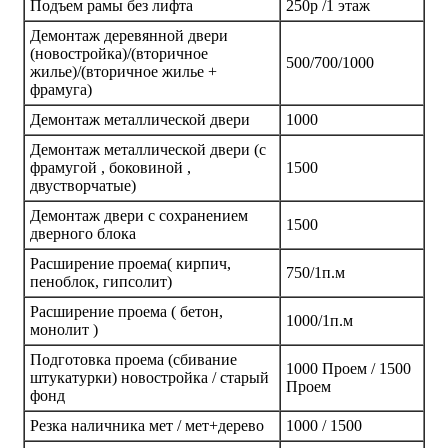
Подъем рамы без лифта
250р /1 этаж
Демонтаж деревянной двери
(новостройка)/(вторичное
500/700/1000
жилье)/(вторичное жилье +
фрамуга)
Демонтаж металлической двери
1000
Демонтаж металлической двери (с
фрамугой , боковиной ,
1500
двустворчатые)
Демонтаж двери с сохранением
1500
дверного блока
Расширение проема( кирпич,
750/1п.м
пеноблок, гипсолит)
Расширение проема ( бетон,
1000/1п.м
монолит )
Подготовка проема (сбивание
1000 Проем / 1500
штукатурки) новостройка / старый
Проем
фонд
Резка наличника мет / мет+дерево
1000 / 1500