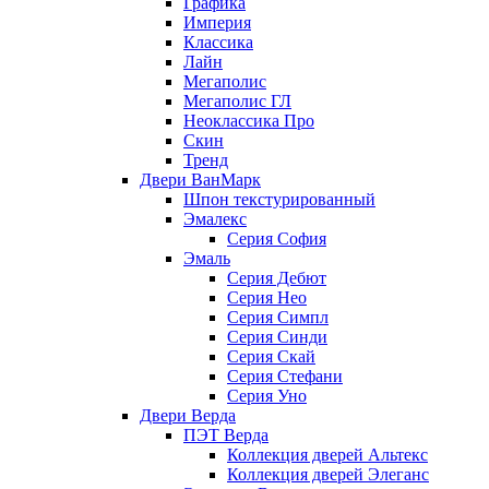
Графика
Империя
Классика
Лайн
Мегаполис
Мегаполис ГЛ
Неоклассика Про
Скин
Тренд
Двери ВанМарк
Шпон текстурированный
Эмалекс
Серия София
Эмаль
Серия Дебют
Серия Нео
Серия Симпл
Серия Синди
Серия Скай
Серия Стефани
Серия Уно
Двери Верда
ПЭТ Верда
Коллекция дверей Альтекс
Коллекция дверей Элеганс