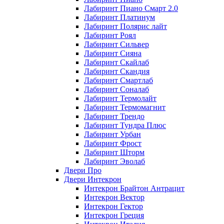
Лабиринт Пиано Смарт 2.0
Лабиринт Платинум
Лабиринт Полярис лайт
Лабиринт Роял
Лабиринт Сильвер
Лабиринт Сияна
Лабиринт Скайлаб
Лабиринт Скандия
Лабиринт Смартлаб
Лабиринт Соналаб
Лабиринт Термолайт
Лабиринт Термомагнит
Лабиринт Трендо
Лабиринт Тундра Плюс
Лабиринт Урбан
Лабиринт Фрост
Лабиринт Шторм
Лабиринт Эволаб
Двери Про
Двери Интекрон
Интекрон Брайтон Антрацит
Интекрон Вектор
Интекрон Гектор
Интекрон Греция