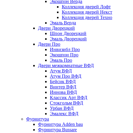
Экошпон Верда
Коллекция дверей Лофт
Коллекция дверей Некст
Коллекция дверей Техно
Эмаль Верда
Двери Дворецкий
Шпон Дворецкий
Эмаль Дворецкий
Двери Про
Инвизибл Про
Экошпон Про
Эмаль Про
Двери межкомнатные ВФД
Атум ВФД
Атум Про ВФД
Бейсик ВФД
Винтер ВФД
Иннова ВФД
Классик Арт ВФД
Стокгольм ВФД
Урбан ВФД
Эмалекс ВФД
Фурнитура
Фурнитура Adden bau
Фурнитура Bussare