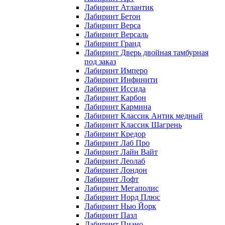
Лабиринт Атлантик
Лабиринт Бетон
Лабиринт Верса
Лабиринт Версаль
Лабиринт Гранд
Лабиринт Дверь двойная тамбурная
под заказ
Лабиринт Имперо
Лабиринт Инфинити
Лабиринт Иссида
Лабиринт Карбон
Лабиринт Кармина
Лабиринт Классик Антик медный
Лабиринт Классик Шагрень
Лабиринт Кредор
Лабиринт Лаб Про
Лабиринт Лайн Вайт
Лабиринт Леолаб
Лабиринт Лондон
Лабиринт Лофт
Лабиринт Мегаполис
Лабиринт Норд Плюс
Лабиринт Нью Йорк
Лабиринт Пазл
Лабиринт Пиано