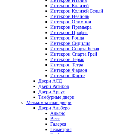
Интекрон Италия
Интекрон Колизей
Интекрон Колизей Белый
Интекрон Неаполь
Интекрон Олимпия
Интекрон Премьера
Интекрон Профит
Интекрон Ронда
Интекрон Сицилия
Интекрон Спарта Белая
Интекрон Спарта Грей
Интекрон Термо
Интекрон Тетра
Интекрон Фараон
Интекрон Форте
Двери АСД
Двери Ратибор
Двери Аргус
Тамбурные двери
Межкомнатные двери
Двери Альберо
Альянс
Вест
Галерея
Геометрия