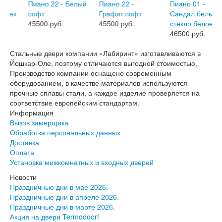
Двери АСД
Двери Ратибор
Двери Аргус
45500 руб.
45500 руб.
Тамбурные двери
46500 руб.
Межкомнатные двери
Двери Альберо
Стальные двери компании «Лабиринт» изготавливаются в
Альянс
Йошкар-Оле, поэтому отличаются выгодной стоимостью.
Вест
Производство компании оснащено современным
Галерея
оборудованием, в качестве материалов используются
Геометрия
прочные сплавы стали, а каждое изделие проверяется на
Графика
соответствие европейским стандартам.
Империя
Информация
Классика
Вызов замерщика
Лайн
Обработка персональных данных
Мегаполис
Доставка
Мегаполис ГЛ
Оплата
Неоклассика Про
Установка межкомнатных и входных дверей
Скин
Новости
Тренд
Праздничные дни в мае 2026.
Двери ВанМарк
Праздничные дни в апреле 2026.
Шпон текстурированный
Праздничные дни в марте 2026.
Эмалекс
Акция на двери Termodoor!
Серия София