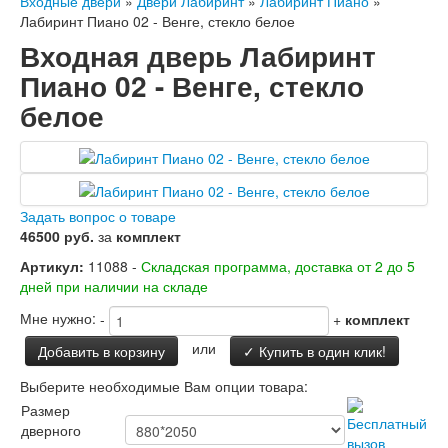
Входные двери
»
Двери Лабиринт
»
Лабиринт Пиано
»
Двери Лабиринт
Лабиринт Пиано 02 - Венге, стекло белое
Лабиринт Аляска Лайт
Входная дверь Лабиринт
Лабиринт Арт
Лабиринт Атлантик
Пиано 02 - Венге, стекло
Лабиринт Бетон
белое
Лабиринт Верса
Лабиринт Версаль
Лабиринт Гранд
Лабиринт Дверь двойная тамбурная под
заказ
Лабиринт Имперо
Задать вопрос о товаре
Лабиринт Инфинити
46500 руб.
за
комплект
Лабиринт Иссида
Лабиринт Карбон
Артикул:
11088 -
Складская программа, доставка от 2 до 5
Лабиринт Кармина
дней при наличии на складе
Лабиринт Классик Антик медный
Мне нужно:
-
+
комплект
Лабиринт Классик Шагрень
Лабиринт Кредор
или
Добавить в корзину
✓ Купить в один клик!
Лабиринт Лаб Про
Лабиринт Лайн Вайт
Выберите необходимые Вам опции товара:
Лабиринт Леолаб
Размер
Лабиринт Лондон
дверного
Лабиринт Лофт