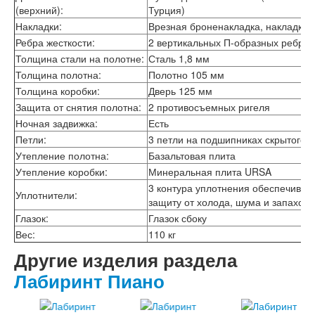
Лабиринт Эволаб
(верхний):
Турция)
Двери Про
Накладки:
Врезная броненакладка, накладка 
Двери Интекрон
Ребра жесткости:
2 вертикальных П-образных ребра 
Интекрон Брайтон Антрацит
Толщина стали на полотне:
Сталь 1,8 мм
Интекрон Вектор
Толщина полотна:
Полотно 105 мм
Интекрон Гектор
Толщина коробки:
Дверь 125 мм
Интекрон Греция
Интекрон Италия
Защита от снятия полотна:
2 противосъемных ригеля
Интекрон Колизей
Ночная задвижка:
Есть
Интекрон Колизей Белый
Петли:
3 петли на подшипниках скрытого т
Интекрон Неаполь
Утепление полотна:
Базальтовая плита
Интекрон Олимпия
Утепление коробки:
Минеральная плита URSA
Интекрон Премьера
3 контура уплотнения обеспечива
Интекрон Профит
Уплотнители:
защиту от холода, шума и запахов
Интекрон Ронда
Интекрон Сицилия
Глазок:
Глазок сбоку
Интекрон Спарта Белая
Вес:
110 кг
Интекрон Спарта Грей
Другие изделия раздела
Интекрон Термо
Интекрон Тетра
Лабиринт Пиано
Интекрон Фараон
Интекрон Форте