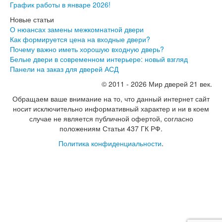
График работы в январе 2026!
Эмаль
Серия Дебют
Новые статьи
Серия Нео
О нюансах замены межкомнатной двери
Серия Симпл
Как формируется цена на входные двери?
Серия Синди
Почему важно иметь хорошую входную дверь?
Серия Скай
Белые двери в современном интерьере: новый взгляд
Серия Стефани
Панели на заказ для дверей АСД
Серия Уно
© 2011 - 2026 Мир дверей 21 век.
Двери Верда
ПЭТ Верда
Обращаем ваше внимание на то, что данный интернет сайт
Коллекция дверей Альтекс
носит исключительно информативный характер и ни в коем
Коллекция дверей Элеганс
случае не является публичной офертой, согласно
Экошпон Верда
положениям Статьи 437 ГК РФ.
Коллекция дверей Лофт
Политика конфиденциальности
.
Коллекция дверей Некст
Коллекция дверей Техно
Эмаль Верда
Двери Дворецкий
Шпон Дворецкий
Эмаль Дворецкий
Двери Про
Инвизибл Про