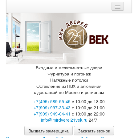
Мои заказы
Корзина
Каталог
Входные двери
Двери с терморазрывом для улицы
Противопожарные двери
Входные и межкомнатные двери
Двери Бункер
Фурнитура и погонаж
Двери Лекс
Натяжные потолки
Двери Термодор
Остекление из ПВХ и алюминия
Арктика
с доставкой по Москве и регионам
Монолит
+7(495) 589-55-45
с 10:00 до 18:00
Стайл
+7(909) 997-33-43
с 10:00 до 21:00
Термо
+7(909) 949-04-41
с 10:00 до 22:00
Термо Лацио
info@mirdverei21vek.ru
24/7
Флагман
Электрозамок Смарт
Вызвать замерщика
Заказать звонок
Заводские двери