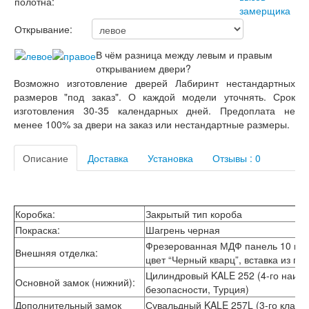
полотна:
Лабиринт Мегаполис
Лабиринт Норд Плюс
Открывание:
Лабиринт Нью Йорк
Лабиринт Пазл
В чём разница между левым и правым
Лабиринт Пиано
открыванием двери?
Лабиринт Пиано Смарт 2.0
Возможно изготовление дверей Лабиринт нестандартных
Лабиринт Платинум
размеров "под заказ". О каждой модели уточнять. Срок
Лабиринт Полярис лайт
изготовления 30-35 календарных дней. Предоплата не
Лабиринт Роял
менее 100% за двери на заказ или нестандартные размеры.
Лабиринт Сильвер
Лабиринт Сияна
Описание
Доставка
Установка
Отзывы : 0
Лабиринт Скайлаб
Лабиринт Скандия
Лабиринт Смартлаб
Лабиринт Соналаб
Коробка:
Закрытый тип короба
Лабиринт Термолайт
Покраска:
Шагрень черная
Лабиринт Термомагнит
Фрезерованная МДФ панель 10 мм 
Лабиринт Трендо
Внешняя отделка:
цвет “Черный кварц”, вставка из пл
Лабиринт Тундра Плюс
Лабиринт Урбан
Цилиндровый KALE 252 (4-го наивы
Основной замок (нижний):
Лабиринт Фрост
безопасности, Турция)
Лабиринт Шторм
Дополнительный замок
Сувальдный KALE 257L (3-го класса