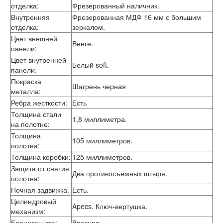
отделка
:
Фрезерованный наличник.
Внутренняя
Фрезерованная МДФ 16 мм с большим
отделка
:
зеркалом.
Цвет внешней
Венге.
панели
:
Цвет внутренней
Белый soft.
панели
:
Покраска
Шагрень черная
металла
:
Ребра жесткости
:
Есть
Толщина стали
1,8 миллиметра.
на полотне
:
Толщина
105 миллиметров.
полотна
:
Толщина коробки
:
125 миллиметров.
Защита от снятия
Два противосъёмных штыря.
полотна
:
Ночная задвижка
:
Есть.
Цилиндровый
Apecs. Ключ-вертушка.
механизм
:
Бронезащита
:
Врезная.