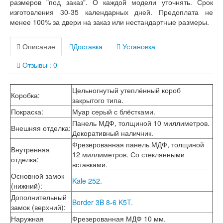
размеров "под заказ". О каждой модели уточнять. Срок
изготовления 30-35 календарных дней. Предоплата не
менее 100% за двери на заказ или нестандартные размеры.
Описание
Доставка
Установка
Отзывы : 0
Цельногнутый утеплённый короб
Коробка
:
закрытого типа.
Покраска
:
Муар серый с блёстками.
Панель МДФ, толщиной 10 миллиметров.
Внешняя отделка
:
Декоративный наличник.
Фрезерованная панель МДФ, толщиной
Внутренняя
12 миллиметров. Со стеклянными
отделка
:
вставками.
Основной замок
Kale 252.
(нижний)
:
Дополнительный
Border 3B 8-6 K5T.
замок (верхний)
:
Наружная
Фрезерованная МДФ 10 мм.