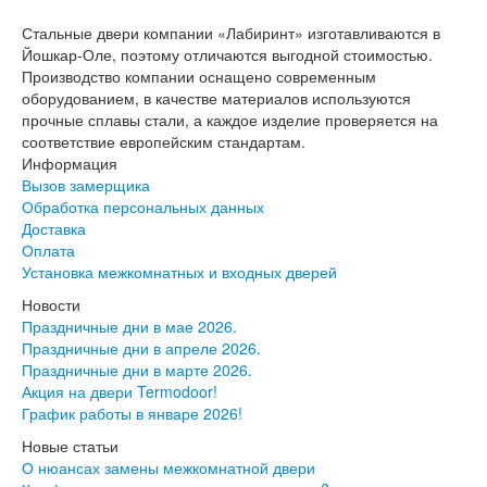
Серия София
Эмаль
Стальные двери компании «Лабиринт» изготавливаются в
Серия Дебют
Йошкар-Оле, поэтому отличаются выгодной стоимостью.
Серия Нео
Производство компании оснащено современным
Серия Симпл
оборудованием, в качестве материалов используются
Серия Синди
прочные сплавы стали, а каждое изделие проверяется на
Серия Скай
соответствие европейским стандартам.
Серия Стефани
Информация
Серия Уно
Вызов замерщика
Двери Верда
Обработка персональных данных
ПЭТ Верда
Доставка
Коллекция дверей Альтекс
Оплата
Коллекция дверей Элеганс
Установка межкомнатных и входных дверей
Экошпон Верда
Новости
Коллекция дверей Лофт
Праздничные дни в мае 2026.
Коллекция дверей Некст
Праздничные дни в апреле 2026.
Коллекция дверей Техно
Праздничные дни в марте 2026.
Эмаль Верда
Акция на двери Termodoor!
Двери Дворецкий
График работы в январе 2026!
Шпон Дворецкий
Эмаль Дворецкий
Новые статьи
Двери Про
О нюансах замены межкомнатной двери
Инвизибл Про