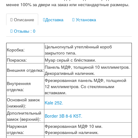
Лабиринт Лофт
менее 100% за двери на заказ или нестандартные размеры.
Лабиринт Мегаполис
Лабиринт Норд Плюс
Описание
Доставка
Установка
Лабиринт Нью Йорк
Лабиринт Пазл
Отзывы : 0
Лабиринт Пиано
Лабиринт Пиано Смарт 2.0
Лабиринт Платинум
Цельногнутый утеплённый короб
Коробка
:
Лабиринт Полярис лайт
закрытого типа.
Лабиринт Роял
Покраска
:
Муар серый с блёстками.
Лабиринт Сильвер
Панель МДФ, толщиной 10 миллиметров.
Лабиринт Сияна
Внешняя отделка
:
Декоративный наличник.
Лабиринт Скайлаб
Фрезерованная панель МДФ, толщиной
Лабиринт Скандия
Внутренняя
12 миллиметров. Со стеклянными
Лабиринт Смартлаб
отделка
:
вставками.
Лабиринт Соналаб
Основной замок
Лабиринт Термолайт
Kale 252.
(нижний)
:
Лабиринт Термомагнит
Лабиринт Трендо
Дополнительный
Border 3B 8-6 K5T.
Лабиринт Тундра Плюс
замок (верхний)
:
Лабиринт Урбан
Наружная
Фрезерованная МДФ 10 мм.
Лабиринт Фрост
отделка
:
Фрезерованный наличник.
Лабиринт Шторм