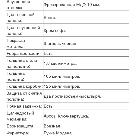
Внутренняя
Фрезерованная МДФ 10 мм.
Лабиринт Эволаб
отделка
:
Двери Про
Цвет внешней
Двери Интекрон
Венге.
панели
:
Интекрон Брайтон Антрацит
Цвет внутренней
Интекрон Вектор
Крем софт.
панели
:
Интекрон Гектор
Покраска
Интекрон Греция
Шагрень черная
металла
:
Интекрон Италия
Ребра жесткости
:
Есть
Интекрон Колизей
Интекрон Колизей Белый
Толщина стали
1,8 миллиметра.
Интекрон Неаполь
на полотне
:
Интекрон Олимпия
Толщина
105 миллиметров.
Интекрон Премьера
полотна
:
Интекрон Профит
Толщина коробки
:
125 миллиметров.
Интекрон Ронда
Защита от снятия
Интекрон Сицилия
Два противосъёмных штыря.
полотна
:
Интекрон Спарта Белая
Ночная задвижка
:
Есть.
Интекрон Спарта Грей
Цилиндровый
Интекрон Термо
Apecs. Ключ-вертушка.
механизм
:
Интекрон Тетра
Интекрон Фараон
Бронезащита
:
Врезная.
Интекрон Форте
Фурнитура
:
Ручка Модена.