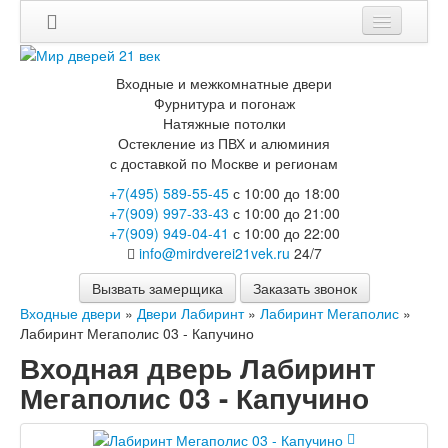
Мои заказы
Входные и межкомнатные двери
Корзина
Фурнитура и погонаж
Натяжные потолки
Остекление из ПВХ и алюминия
Каталог
с доставкой по Москве и регионам
Входные двери
+7(495) 589-55-45
с 10:00 до 18:00
Двери с терморазрывом для улицы
+7(909) 997-33-43
с 10:00 до 21:00
Противопожарные двери
+7(909) 949-04-41
с 10:00 до 22:00
Двери Бункер
info@mirdverei21vek.ru
24/7
Двери Лекс
Двери Термодор
Вызвать замерщика
Заказать звонок
Арктика
Входные двери
»
Двери Лабиринт
»
Лабиринт Мегаполис
»
Монолит
Лабиринт Мегаполис 03 - Капучино
Стайл
Входная дверь Лабиринт
Термо
Термо Лацио
Мегаполис 03 - Капучино
Флагман
Электрозамок Смарт
Заводские двери