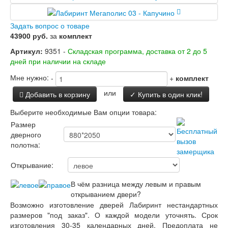
Двери Лабиринт
Лабиринт Аляска Лайт
Задать вопрос о товаре
Лабиринт Арт
43900 руб.
за
комплект
Лабиринт Атлантик
Лабиринт Бетон
Артикул:
9351 -
Складская программа, доставка от 2 до 5
Лабиринт Верса
дней при наличии на складе
Лабиринт Версаль
Лабиринт Гранд
Мне нужно:
-
+
комплект
Лабиринт Дверь двойная тамбурная под
или
Добавить в корзину
✓ Купить в один клик!
заказ
Лабиринт Имперо
Выберите необходимые Вам опции товара:
Лабиринт Инфинити
Размер
Лабиринт Иссида
дверного
Лабиринт Карбон
полотна:
Лабиринт Кармина
Лабиринт Классик Антик медный
Открывание:
Лабиринт Классик Шагрень
Лабиринт Кредор
В чём разница между левым и правым
Лабиринт Лаб Про
открыванием двери?
Лабиринт Лайн Вайт
Возможно изготовление дверей Лабиринт нестандартных
Лабиринт Леолаб
размеров "под заказ". О каждой модели уточнять. Срок
Лабиринт Лондон
изготовления 30-35 календарных дней. Предоплата не