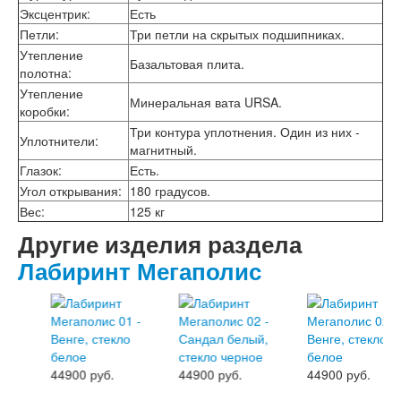
Двери АСД
Эксцентрик
:
Есть
Двери Ратибор
Петли
:
Три петли на скрытых подшипниках.
Двери Аргус
Утепление
Тамбурные двери
Базальтовая плита.
полотна
:
Межкомнатные двери
Утепление
Двери Альберо
Минеральная вата URSA.
коробки
:
Альянс
Три контура уплотнения. Один из них -
Вест
Уплотнители
:
магнитный.
Галерея
Геометрия
Глазок
:
Есть.
Графика
Угол открывания
:
180 градусов.
Империя
Вес
:
125 кг
Классика
Другие изделия раздела
Лайн
Мегаполис
Лабиринт Мегаполис
Мегаполис ГЛ
Неоклассика Про
Скин
Тренд
Двери ВанМарк
Шпон текстурированный
44900 руб.
44900 руб.
44900 руб.
Эмалекс