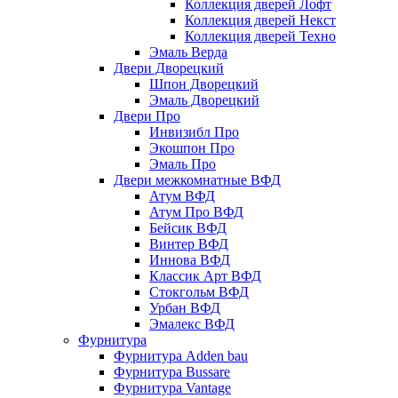
Коллекция дверей Лофт
Коллекция дверей Некст
Коллекция дверей Техно
Эмаль Верда
Двери Дворецкий
Шпон Дворецкий
Эмаль Дворецкий
Двери Про
Инвизибл Про
Экошпон Про
Эмаль Про
Двери межкомнатные ВФД
Атум ВФД
Атум Про ВФД
Бейсик ВФД
Винтер ВФД
Иннова ВФД
Классик Арт ВФД
Стокгольм ВФД
Урбан ВФД
Эмалекс ВФД
Фурнитура
Фурнитура Adden bau
Фурнитура Bussare
Фурнитура Vantage