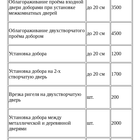
Облагораживание проёма входной
двери доборами при установке
до 20 см
3500
межкомнатных дверей
Облагораживание двухстворчатого
до 20 см
4500
проёма добором
Установка добора
до 20 см
1200
Установка добора на 2-х
до 20 см
1700
створчатую дверь
Врезка ригеля на двухстворчатую
шт.
200
дверь
Установка добора между
металлической и деревянной
шт.
2000
дверями