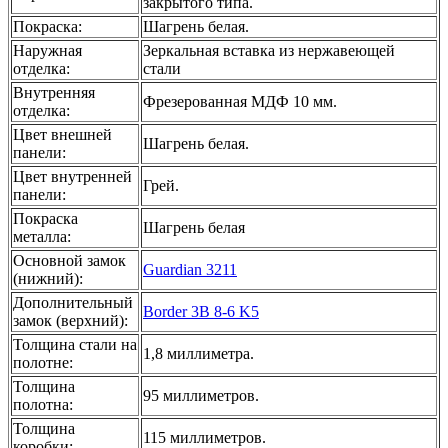
закрытого типа.
Покраска
:
Шагрень белая.
Наружная
Зеркальная вставка из нержавеющей
отделка
:
стали
Внутренняя
Фрезерованная МДФ 10 мм.
отделка
:
Цвет внешней
Шагрень белая.
панели
:
Цвет внутренней
Грей.
панели
:
Покраска
Шагрень белая
металла
:
Основной замок
Guardian 3211
(нижний)
:
Дополнительный
Border 3B 8-6 K5
замок (верхний)
:
Толщина стали на
1,8 миллиметра.
полотне
:
Толщина
95 миллиметров.
полотна
:
Толщина
115 миллиметров.
коробки
: