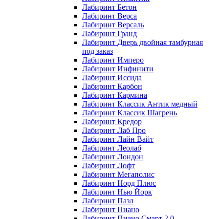
Лабиринт Бетон
Лабиринт Верса
Лабиринт Версаль
Лабиринт Гранд
Лабиринт Дверь двойная тамбурная
под заказ
Лабиринт Имперо
Лабиринт Инфинити
Лабиринт Иссида
Лабиринт Карбон
Лабиринт Кармина
Лабиринт Классик Антик медный
Лабиринт Классик Шагрень
Лабиринт Кредор
Лабиринт Лаб Про
Лабиринт Лайн Вайт
Лабиринт Леолаб
Лабиринт Лондон
Лабиринт Лофт
Лабиринт Мегаполис
Лабиринт Норд Плюс
Лабиринт Нью Йорк
Лабиринт Пазл
Лабиринт Пиано
Лабиринт Пиано Смарт 2.0