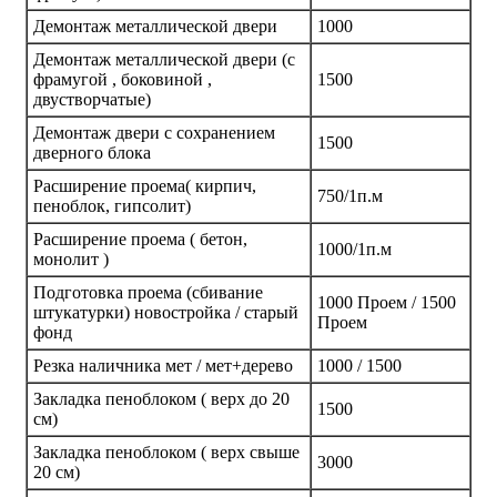
Демонтаж металлической двери
1000
Демонтаж металлической двери (с
фрамугой , боковиной ,
1500
двустворчатые)
Демонтаж двери с сохранением
1500
дверного блока
Расширение проема( кирпич,
750/1п.м
пеноблок, гипсолит)
Расширение проема ( бетон,
1000/1п.м
монолит )
Подготовка проема (сбивание
1000 Проем / 1500
штукатурки) новостройка / старый
Проем
фонд
Резка наличника мет / мет+дерево
1000 / 1500
Закладка пеноблоком ( верх до 20
1500
см)
Закладка пеноблоком ( верх свыше
3000
20 см)