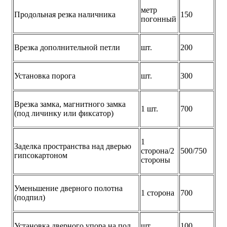
метр
Продольная резка наличника
150
погонный
Врезка дополнительной петли
шт.
200
Установка порога
шт.
300
Врезка замка, магнитного замка
1 шт.
700
(под личинку или фиксатор)
1
Заделка пространства над дверью
сторона/2
500/750
гипсокартоном
стороны
Уменьшение дверного полотна
1 сторона
700
(подпил)
Установка дверного упора на пол
шт.
100