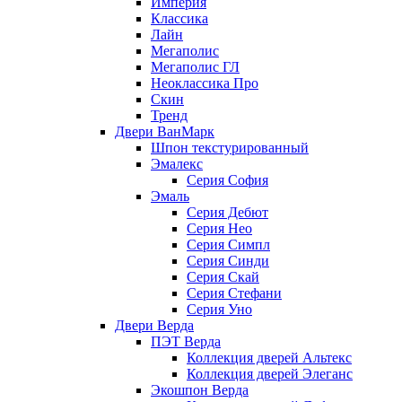
Империя
Классика
Лайн
Мегаполис
Мегаполис ГЛ
Неоклассика Про
Скин
Тренд
Двери ВанМарк
Шпон текстурированный
Эмалекс
Серия София
Эмаль
Серия Дебют
Серия Нео
Серия Симпл
Серия Синди
Серия Скай
Серия Стефани
Серия Уно
Двери Верда
ПЭТ Верда
Коллекция дверей Альтекс
Коллекция дверей Элеганс
Экошпон Верда