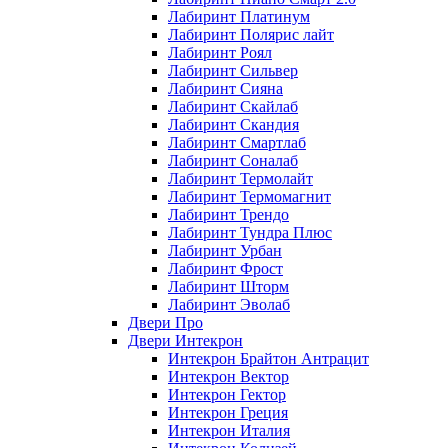
Лабиринт Платинум
Лабиринт Полярис лайт
Лабиринт Роял
Лабиринт Сильвер
Лабиринт Сияна
Лабиринт Скайлаб
Лабиринт Скандия
Лабиринт Смартлаб
Лабиринт Соналаб
Лабиринт Термолайт
Лабиринт Термомагнит
Лабиринт Трендо
Лабиринт Тундра Плюс
Лабиринт Урбан
Лабиринт Фрост
Лабиринт Шторм
Лабиринт Эволаб
Двери Про
Двери Интекрон
Интекрон Брайтон Антрацит
Интекрон Вектор
Интекрон Гектор
Интекрон Греция
Интекрон Италия