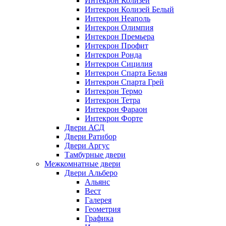
Интекрон Колизей
Интекрон Колизей Белый
Интекрон Неаполь
Интекрон Олимпия
Интекрон Премьера
Интекрон Профит
Интекрон Ронда
Интекрон Сицилия
Интекрон Спарта Белая
Интекрон Спарта Грей
Интекрон Термо
Интекрон Тетра
Интекрон Фараон
Интекрон Форте
Двери АСД
Двери Ратибор
Двери Аргус
Тамбурные двери
Межкомнатные двери
Двери Альберо
Альянс
Вест
Галерея
Геометрия
Графика