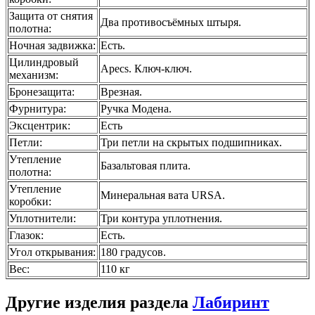
Защита от снятия
Два противосъёмных штыря.
полотна
:
Ночная задвижка
:
Есть.
Цилиндровый
Apecs. Ключ-ключ.
механизм
:
Бронезащита
:
Врезная.
Фурнитура
:
Ручка Модена.
Эксцентрик
:
Есть
Петли
:
Три петли на скрытых подшипниках.
Утепление
Базальтовая плита.
полотна
:
Утепление
Минеральная вата URSA.
коробки
:
Уплотнители
:
Три контура уплотнения.
Глазок
:
Есть.
Угол открывания
:
180 градусов.
Вес
:
110 кг
Другие изделия раздела
Лабиринт