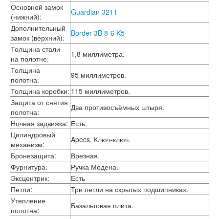
Основной замок
Guardian 3211
(нижний)
:
Дополнительный
Border 3B 8-6 K5
замок (верхний)
:
Толщина стали
1,8 миллиметра.
на полотне
:
Толщина
95 миллиметров.
полотна
:
Толщина коробки
:
115 миллиметров.
Защита от снятия
Два противосъёмных штыря.
полотна
:
Ночная задвижка
:
Есть.
Цилиндровый
Apecs. Ключ-ключ.
механизм
:
Бронезащита
:
Врезная.
Фурнитура
:
Ручка Модена.
Эксцентрик
:
Есть
Петли
:
Три петли на скрытых подшипниках.
Утепление
Базальтовая плита.
полотна
: