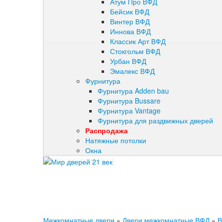
Атум Про ВФД
Бейсик ВФД
Винтер ВФД
Иннова ВФД
Классик Арт ВФД
Стокгольм ВФД
Урбан ВФД
Эмалекс ВФД
Фурнитура
Фурнитура Adden bau
Фурнитура Bussare
Фурнитура Vantage
Фурнитура для раздвижных дверей
Распродажа
Натяжные потолки
Окна
Межкомнатные двери
»
Двери межкомнатные ВФД
»
В