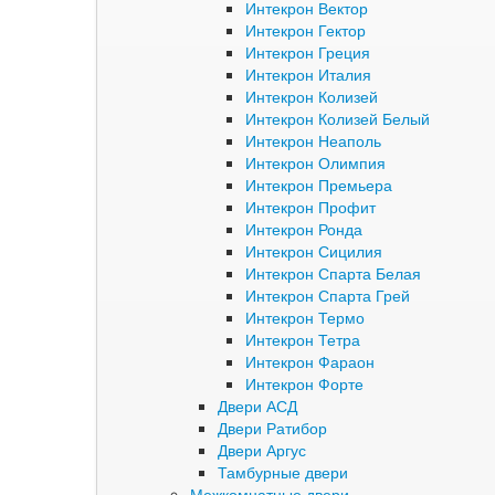
Интекрон Вектор
Интекрон Гектор
Интекрон Греция
Интекрон Италия
Интекрон Колизей
Интекрон Колизей Белый
Интекрон Неаполь
Интекрон Олимпия
Интекрон Премьера
Интекрон Профит
Интекрон Ронда
Интекрон Сицилия
Интекрон Спарта Белая
Интекрон Спарта Грей
Интекрон Термо
Интекрон Тетра
Интекрон Фараон
Интекрон Форте
Двери АСД
Двери Ратибор
Двери Аргус
Тамбурные двери
Межкомнатные двери