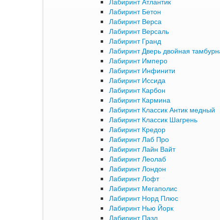
Лабиринт Атлантик
Лабиринт Бетон
Лабиринт Верса
Лабиринт Версаль
Лабиринт Гранд
Лабиринт Дверь двойная тамбурна
Лабиринт Имперо
Лабиринт Инфинити
Лабиринт Иссида
Лабиринт Карбон
Лабиринт Кармина
Лабиринт Классик Антик медный
Лабиринт Классик Шагрень
Лабиринт Кредор
Лабиринт Лаб Про
Лабиринт Лайн Вайт
Лабиринт Леолаб
Лабиринт Лондон
Лабиринт Лофт
Лабиринт Мегаполис
Лабиринт Норд Плюс
Лабиринт Нью Йорк
Лабиринт Пазл