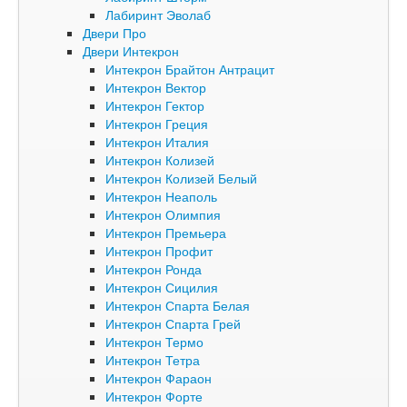
Лабиринт Эволаб
Двери Про
Двери Интекрон
Интекрон Брайтон Антрацит
Интекрон Вектор
Интекрон Гектор
Интекрон Греция
Интекрон Италия
Интекрон Колизей
Интекрон Колизей Белый
Интекрон Неаполь
Интекрон Олимпия
Интекрон Премьера
Интекрон Профит
Интекрон Ронда
Интекрон Сицилия
Интекрон Спарта Белая
Интекрон Спарта Грей
Интекрон Термо
Интекрон Тетра
Интекрон Фараон
Интекрон Форте