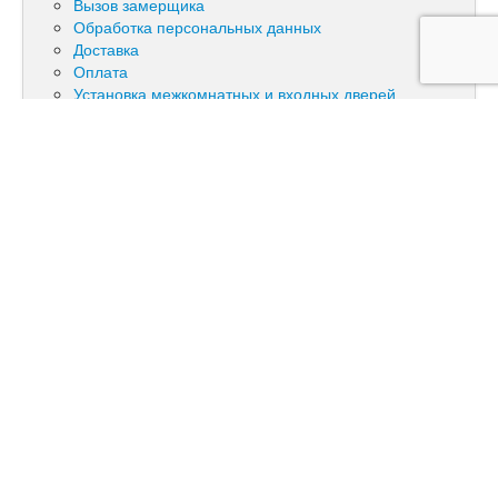
Вызов замерщика
Обработка персональных данных
Доставка
Оплата
Установка межкомнатных и входных дверей
Отзывы клиентов
Новости
Доставка
Входные и межкомнатные двери
Фурнитура и погонаж
Контакты
Натяжные потолки
Остекление из ПВХ и алюминия
с доставкой по Москве и регионам
+7(495) 589-55-45
с 10:00 до 18:00
+7(909) 997-33-43
с 10:00 до 21:00
+7(909) 949-04-41
с 10:00 до 22:00
info@mirdverei21vek.ru
24/7
Вызвать замерщика
Заказать звонок
Входные двери
»
Двери АСД
»
АСД Техно XN 99 Дуб сонома
светлый