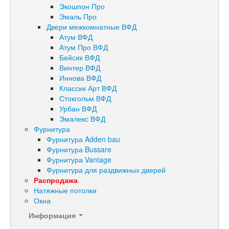
Экошпон Про
Эмаль Про
Двери межкомнатные ВФД
Атум ВФД
Атум Про ВФД
Бейсик ВФД
Винтер ВФД
Иннова ВФД
Классик Арт ВФД
Стокгольм ВФД
Урбан ВФД
Эмалекс ВФД
Фурнитура
Фурнитура Adden bau
Фурнитура Bussare
Фурнитура Vantage
Фурнитура для раздвижных дверей
Распродажа
Натяжные потолки
Окна
Информация