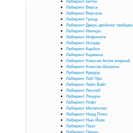
Лабиринт Бетон
Лабиринт Верса
Лабиринт Версаль
Лабиринт Гранд
Лабиринт Дверь двойная тамбурна
Лабиринт Имперо
Лабиринт Инфинити
Лабиринт Иссида
Лабиринт Карбон
Лабиринт Кармина
Лабиринт Классик Антик медный
Лабиринт Классик Шагрень
Лабиринт Кредор
Лабиринт Лаб Про
Лабиринт Лайн Вайт
Лабиринт Леолаб
Лабиринт Лондон
Лабиринт Лофт
Лабиринт Мегаполис
Лабиринт Норд Плюс
Лабиринт Нью Йорк
Лабиринт Пазл
Лабиринт Пиано