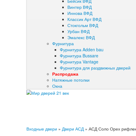
Бейсик ВФД
Винтер ВФД
Иннова ВФД
Классик Арт ВФД
Стокгольм ВФД
Урбан ВФД
Эмалекс ВФД
Фурнитура
Фурнитура Adden bau
Фурнитура Bussare
Фурнитура Vantage
Фурнитура для раздвижных дверей
Распродажа
Натяжные потолки
Окна
Входные двери
»
Двери АСД
»
АСД Соло Орех рифле