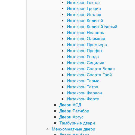
Интекрон Гектор
Интекрон Греция
Интекрон Италия
Интекрон Колизей
Интекрон Колизей Белый
Интекрон Неаполь
Интекрон Олимпия
Интекрон Премьера
Интекрон Профит
Интекрон Ронда
Интекрон Сицилия
Интекрон Спарта Белая
Интекрон Спарта Грей
Интекрон Термо
Интекрон Тетра
Интекрон Фараон
Интекрон Форте
Двери АСД
Двери Ратибор
Двери Аргус
Тамбурные двери
Межкомнатные двери
Двери Альберо