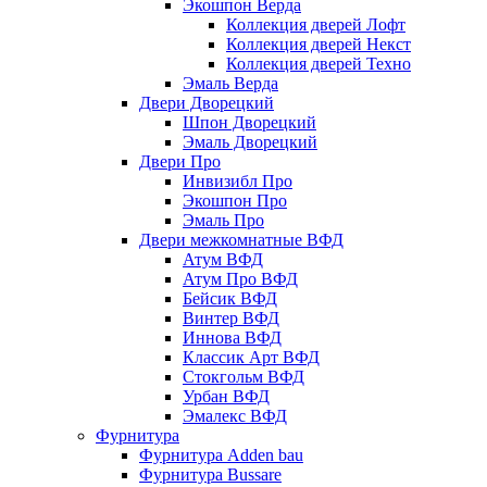
Экошпон Верда
Коллекция дверей Лофт
Коллекция дверей Некст
Коллекция дверей Техно
Эмаль Верда
Двери Дворецкий
Шпон Дворецкий
Эмаль Дворецкий
Двери Про
Инвизибл Про
Экошпон Про
Эмаль Про
Двери межкомнатные ВФД
Атум ВФД
Атум Про ВФД
Бейсик ВФД
Винтер ВФД
Иннова ВФД
Классик Арт ВФД
Стокгольм ВФД
Урбан ВФД
Эмалекс ВФД
Фурнитура
Фурнитура Adden bau
Фурнитура Bussare