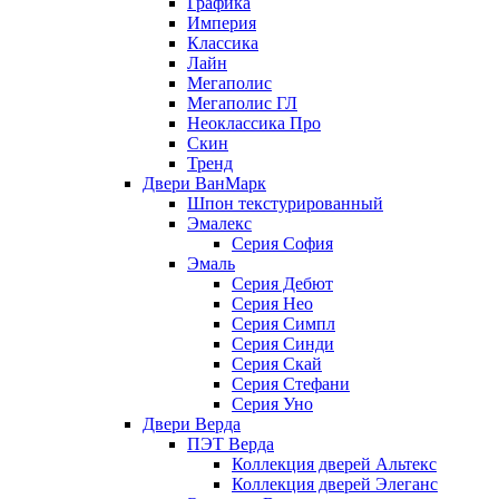
Графика
Империя
Классика
Лайн
Мегаполис
Мегаполис ГЛ
Неоклассика Про
Скин
Тренд
Двери ВанМарк
Шпон текстурированный
Эмалекс
Серия София
Эмаль
Серия Дебют
Серия Нео
Серия Симпл
Серия Синди
Серия Скай
Серия Стефани
Серия Уно
Двери Верда
ПЭТ Верда
Коллекция дверей Альтекс
Коллекция дверей Элеганс