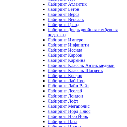
Лабиринт Атлантик
Лабиринт Бетон
Лабиринт Верса
Лабиринт Версаль
Лабиринт Гранд
Лабиринт Дверь двойная тамбурная
под заказ
Лабиринт Имперо
Лабиринт Инфинити
Лабиринт Иссида
Лабиринт Карбон
Лабиринт Кармина
Лабиринт Классик Антик медный
Лабиринт Классик Шагрень
Лабиринт Кредор
Лабиринт Лаб Про
Лабиринт Лайн Вайт
Лабиринт Леолаб
Лабиринт Лондон
Лабиринт Лофт
Лабиринт Мегаполис
Лабиринт Норд Плюс
Лабиринт Нью Йорк
Лабиринт Пазл
Лабиринт Пиано