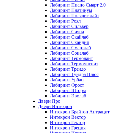
Лабиринт Пиано Смарт 2.0
Лабиринт Платинум
Лабиринт Полярис лайт
Лабиринт Роял
Лабиринт Сильвер
Лабиринт Сияна
Лабиринт Скайлаб
Лабиринт Скандия
Лабиринт Смартлаб
Лабиринт Соналаб
Лабиринт Термолайт
Лабиринт Термомагнит
Лабиринт Трендо
Лабиринт Тундра Плюс
Лабиринт Урбан
Лабиринт Фрост
Лабиринт Шторм
Лабиринт Эволаб
Двери Про
Двери Интекрон
Интекрон Брайтон Антрацит
Интекрон Вектор
Интекрон Гектор
Интекрон Греция