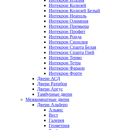
Интекрон Италия
Интекрон Колизей
Интекрон Колизей Белый
Интекрон Неаполь
Интекрон Олимпия
Интекрон Премьера
Интекрон Профит
Интекрон Ронда
Интекрон Сицилия
Интекрон Спарта Белая
Интекрон Спарта Грей
Интекрон Термо
Интекрон Тетра
Интекрон Фараон
Интекрон Форте
Двери АСД
Двери Ратибор
Двери Аргус
Тамбурные двери
Межкомнатные двери
Двери Альберо
Альянс
Вест
Галерея
Геометрия