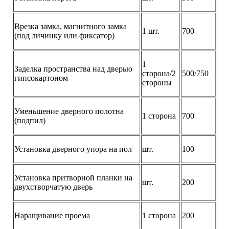
Врезка замка, магнитного замка
1 шт.
700
(под личинку или фиксатор)
1
Заделка пространства над дверью
сторона/2
500/750
гипсокартоном
стороны
Уменьшение дверного полотна
1 сторона
700
(подпил)
Установка дверного упора на пол
шт.
100
Установка притворной планки на
шт.
200
двухстворчатую дверь
Наращивание проема
1 сторона
200