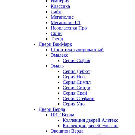
Империя
Классика
Лайн
Мегаполис
Мегаполис ГЛ
Неоклассика Про
Скин
Тренд
Двери ВанМарк
Шпон текстурированный
Эмалекс
Серия София
Эмаль
Серия Дебют
Серия Нео
Серия Симпл
Серия Синди
Серия Скай
Серия Стефани
Серия Уно
Двери Верда
ПЭТ Верда
Коллекция дверей Альтекс
Коллекция дверей Элеганс
Экошпон Верда