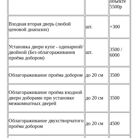
объекте
5500р
Входная вторая дверь (любой
шт.
+300
ценовой диапазон)
Установка двери купе - одинарной/
3500 /
двойной (Без облагораживания
шт.
6000
проёма добором)
Облагораживание проёма добором
до 20 см
3500
Облагораживание проёма входной
двери доборами при установке
до 20 см
3500
межкомнатных дверей
Облагораживание двухстворчатого
до 20 см
4500
проёма добором