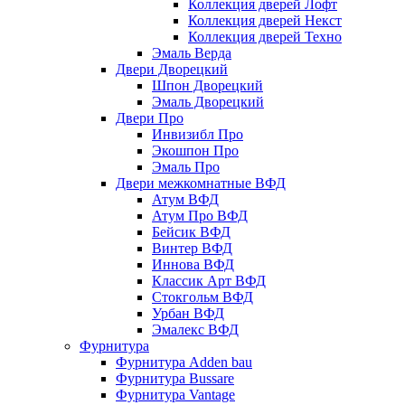
Коллекция дверей Лофт
Коллекция дверей Некст
Коллекция дверей Техно
Эмаль Верда
Двери Дворецкий
Шпон Дворецкий
Эмаль Дворецкий
Двери Про
Инвизибл Про
Экошпон Про
Эмаль Про
Двери межкомнатные ВФД
Атум ВФД
Атум Про ВФД
Бейсик ВФД
Винтер ВФД
Иннова ВФД
Классик Арт ВФД
Стокгольм ВФД
Урбан ВФД
Эмалекс ВФД
Фурнитура
Фурнитура Adden bau
Фурнитура Bussare
Фурнитура Vantage