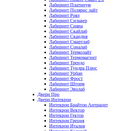
Лабиринт Платинум
Лабиринт Полярис лайт
Лабиринт Роял
Лабиринт Сильвер
Лабиринт Сияна
Лабиринт Скайлаб
Лабиринт Скандия
Лабиринт Смартлаб
Лабиринт Соналаб
Лабиринт Термолайт
Лабиринт Термомагнит
Лабиринт Трендо
Лабиринт Тундра Плюс
Лабиринт Урбан
Лабиринт Фрост
Лабиринт Шторм
Лабиринт Эволаб
Двери Про
Двери Интекрон
Интекрон Брайтон Антрацит
Интекрон Вектор
Интекрон Гектор
Интекрон Греция
Интекрон Италия