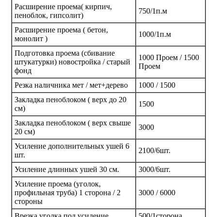
Расширение проема( кирпич,
750/1п.м
пеноблок, гипсолит)
Расширение проема ( бетон,
1000/1п.м
монолит )
Подготовка проема (сбивание
1000 Проем / 1500
штукатурки) новостройка / старый
Проем
фонд
Резка наличника мет / мет+дерево
1000 / 1500
Закладка пеноблоком ( верх до 20
1500
см)
Закладка пеноблоком ( верх свыше
3000
20 см)
Усиление дополнительных ушей 6
2100/6шт.
шт.
Усиление длинных ушей 30 см.
3000/6шт.
Усиление проема (уголок,
профильная труба) 1 сторона / 2
3000 / 6000
стороны
Врезка уголка под усиление
500/1сторона