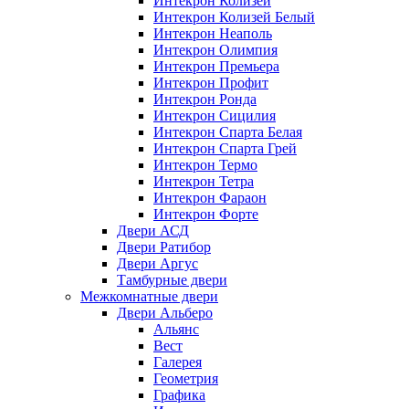
Интекрон Колизей
Интекрон Колизей Белый
Интекрон Неаполь
Интекрон Олимпия
Интекрон Премьера
Интекрон Профит
Интекрон Ронда
Интекрон Сицилия
Интекрон Спарта Белая
Интекрон Спарта Грей
Интекрон Термо
Интекрон Тетра
Интекрон Фараон
Интекрон Форте
Двери АСД
Двери Ратибор
Двери Аргус
Тамбурные двери
Межкомнатные двери
Двери Альберо
Альянс
Вест
Галерея
Геометрия
Графика