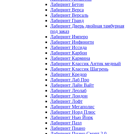
Лабиринт Бетон
Лабиринт Верса
Лабиринт Версаль
Лабиринт Гранд
Лабиринт Дверь двойная тамбурная
под заказ
Лабиринт Имперо
Лабиринт Инфинити
Лабиринт Иссида
Лабиринт Карбон
Лабиринт Кармина
Лабиринт Классик Антик медный
Лабиринт Классик Шагрень
Лабиринт Кредор
Лабиринт Лаб Про
Лабиринт Лайн Вайт
Лабиринт Леолаб
Лабиринт Лондон
Лабиринт Лофт
Лабиринт Мегаполис
Лабиринт Норд Плюс
Лабиринт Нью Йорк
Лабиринт Пазл
Лабиринт Пиано
Лабиринт Пиано Смарт 2.0