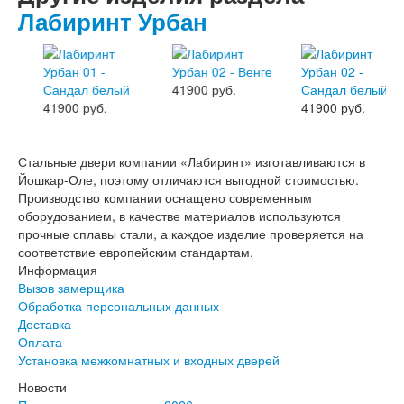
Эмалекс
Лабиринт Урбан
Серия София
Эмаль
Серия Дебют
Серия Нео
41900 руб.
Серия Симпл
41900 руб.
41900 руб.
Серия Синди
Серия Скай
Серия Стефани
Стальные двери компании «Лабиринт» изготавливаются в
Серия Уно
Йошкар-Оле, поэтому отличаются выгодной стоимостью.
Двери Верда
Производство компании оснащено современным
ПЭТ Верда
оборудованием, в качестве материалов используются
Коллекция дверей Альтекс
прочные сплавы стали, а каждое изделие проверяется на
Коллекция дверей Элеганс
соответствие европейским стандартам.
Экошпон Верда
Информация
Коллекция дверей Лофт
Вызов замерщика
Коллекция дверей Некст
Обработка персональных данных
Коллекция дверей Техно
Доставка
Эмаль Верда
Оплата
Двери Дворецкий
Установка межкомнатных и входных дверей
Шпон Дворецкий
Эмаль Дворецкий
Новости
Двери Про