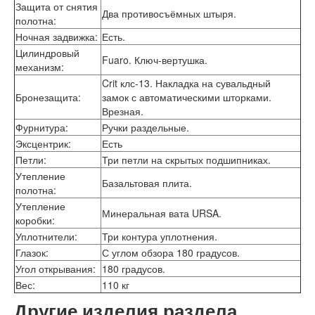
Интекрон Форте
Защита от снятия
Два противосъёмных штыря.
Двери АСД
полотна
:
Двери Ратибор
Ночная задвижка
:
Есть.
Двери Аргус
Цилиндровый
Fuaro. Ключ-вертушка.
Тамбурные двери
механизм
:
Межкомнатные двери
Crit клс-13. Накладка на сувальдный
Двери Альберо
Бронезащита
:
замок с автоматическими шторками.
Альянс
Врезная.
Вест
Фурнитура
:
Ручки раздельные.
Галерея
Эксцентрик
:
Есть
Геометрия
Петли
:
Три петли на скрытых подшипниках.
Графика
Империя
Утепление
Базальтовая плита.
Классика
полотна
:
Лайн
Утепление
Минеральная вата URSA.
Мегаполис
коробки
:
Мегаполис ГЛ
Уплотнители
:
Три контура уплотнения.
Неоклассика Про
Глазок
:
С углом обзора 180 градусов.
Скин
Угол открывания
:
180 градусов.
Тренд
Вес
:
110 кг
Двери ВанМарк
Шпон текстурированный
Другие изделия раздела