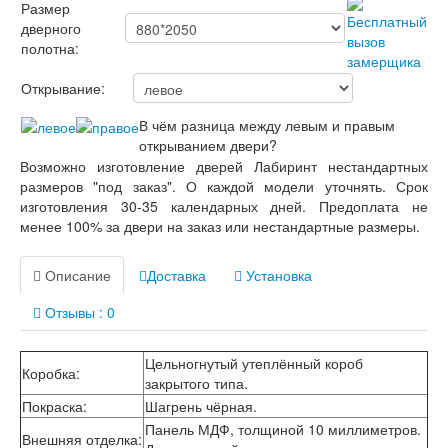
Лабиринт Лондон
Размер
Лабиринт Лофт
дверного
Лабиринт Мегаполис
полотна:
Лабиринт Норд Плюс
Лабиринт Нью Йорк
Открывание:
Лабиринт Пазл
Лабиринт Пиано
В чём разница между левым и правым
Лабиринт Пиано Смарт 2.0
открыванием двери?
Лабиринт Платинум
Возможно изготовление дверей Лабиринт нестандартных
Лабиринт Полярис лайт
размеров "под заказ". О каждой модели уточнять. Срок
Лабиринт Роял
изготовления 30-35 календарных дней. Предоплата не
Лабиринт Сильвер
менее 100% за двери на заказ или нестандартные размеры.
Лабиринт Сияна
Лабиринт Скайлаб
Описание
Доставка
Установка
Лабиринт Скандия
Лабиринт Смартлаб
Отзывы : 0
Лабиринт Соналаб
Лабиринт Термолайт
Цельногнутый утеплённый короб
Лабиринт Термомагнит
Коробка
:
закрытого типа.
Лабиринт Трендо
Лабиринт Тундра Плюс
Покраска
:
Шагрень чёрная.
Лабиринт Урбан
Панель МДФ, толщиной 10 миллиметров.
Внешняя отделка
:
Лабиринт Фрост