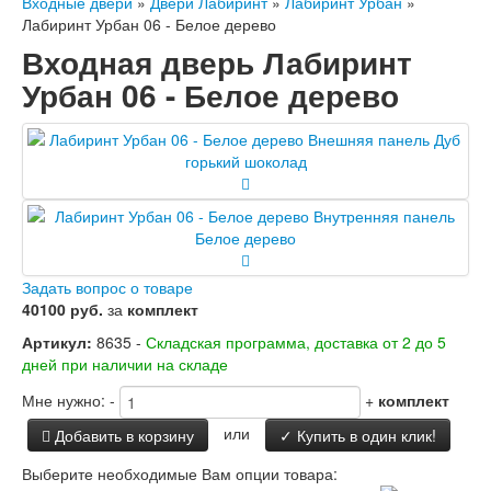
Входные двери
»
Двери Лабиринт
»
Лабиринт Урбан
»
Заводские двери
Лабиринт Урбан 06 - Белое дерево
Двери Лабиринт
Входная дверь Лабиринт
Лабиринт Аляска Лайт
Лабиринт Арт
Урбан 06 - Белое дерево
Лабиринт Атлантик
Лабиринт Бетон
Лабиринт Верса
Лабиринт Версаль
Лабиринт Гранд
Лабиринт Дверь двойная тамбурная под
заказ
Лабиринт Имперо
Лабиринт Инфинити
Задать вопрос о товаре
Лабиринт Иссида
40100 руб.
за
комплект
Лабиринт Карбон
Артикул:
8635 -
Лабиринт Кармина
Складская программа, доставка от 2 до 5
дней при наличии на складе
Лабиринт Классик Антик медный
Лабиринт Классик Шагрень
Мне нужно:
-
+
комплект
Лабиринт Кредор
Лабиринт Лаб Про
или
Добавить в корзину
✓ Купить в один клик!
Лабиринт Лайн Вайт
Выберите необходимые Вам опции товара:
Лабиринт Леолаб