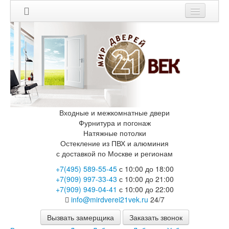
Мои заказы
Корзина
Каталог
Входные двери
Двери с терморазрывом для улицы
Противопожарные двери
Входные и межкомнатные двери
Двери Бункер
Фурнитура и погонаж
Двери Лекс
Натяжные потолки
Двери Рыцарь
Остекление из ПВХ и алюминия
Двери Термодор
с доставкой по Москве и регионам
Арктика
+7(495) 589-55-45
с 10:00 до 18:00
Монолит
+7(909) 997-33-43
с 10:00 до 21:00
Стайл
+7(909) 949-04-41
с 10:00 до 22:00
Термо
info@mirdverei21vek.ru
24/7
Термо Лацио
Флагман
Вызвать замерщика
Заказать звонок
Электрозамок Смарт