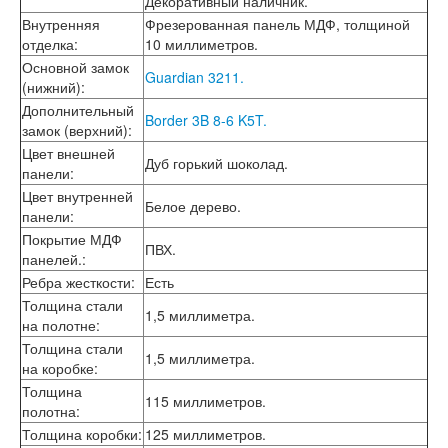
Декоративный наличник.
Лабиринт Шторм
Внутренняя
Фрезерованная панель МДФ, толщиной
Лабиринт Эволаб
отделка
:
10 миллиметров.
Двери Про
Основной замок
Двери Интекрон
Guardian 3211.
(нижний)
:
Интекрон Брайтон Антрацит
Дополнительный
Интекрон Вектор
Border 3B 8-6 K5T.
замок (верхний)
:
Интекрон Гектор
Цвет внешней
Интекрон Греция
Дуб горький шоколад.
панели
:
Интекрон Италия
Цвет внутренней
Интекрон Колизей
Белое дерево.
панели
:
Интекрон Колизей Белый
Интекрон Неаполь
Покрытие МДФ
ПВХ.
Интекрон Олимпия
панелей.
:
Интекрон Премьера
Ребра жесткости
:
Есть
Интекрон Профит
Толщина стали
1,5 миллиметра.
Интекрон Ронда
на полотне
:
Интекрон Сицилия
Толщина стали
Интекрон Спарта Белая
1,5 миллиметра.
на коробке
:
Интекрон Спарта Грей
Толщина
Интекрон Термо
115 миллиметров.
полотна
:
Интекрон Тетра
Толщина коробки
:
125 миллиметров.
Интекрон Фараон