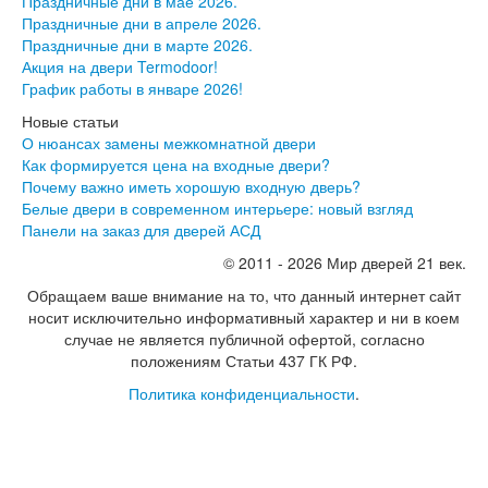
Праздничные дни в мае 2026.
Инвизибл Про
Праздничные дни в апреле 2026.
Экошпон Про
Праздничные дни в марте 2026.
Эмаль Про
Акция на двери Termodoor!
Двери межкомнатные ВФД
График работы в январе 2026!
Атум ВФД
Новые статьи
Атум Про ВФД
О нюансах замены межкомнатной двери
Бейсик ВФД
Как формируется цена на входные двери?
Винтер ВФД
Почему важно иметь хорошую входную дверь?
Иннова ВФД
Белые двери в современном интерьере: новый взгляд
Классик Арт ВФД
Панели на заказ для дверей АСД
Стокгольм ВФД
Урбан ВФД
© 2011 - 2026 Мир дверей 21 век.
Эмалекс ВФД
Обращаем ваше внимание на то, что данный интернет сайт
Фурнитура
носит исключительно информативный характер и ни в коем
Фурнитура Adden bau
случае не является публичной офертой, согласно
Фурнитура Bussare
положениям Статьи 437 ГК РФ.
Фурнитура Vantage
Фурнитура для раздвижных дверей
Политика конфиденциальности
.
Распродажа
Натяжные потолки
Окна
Информация