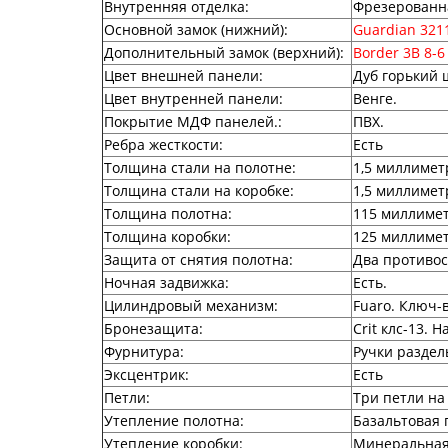
Внутренняя отделка
:
Фрезерованн
Основной замок (нижний)
:
Guardian 321
Дополнительный замок (верхний)
:
Border 3B 8-6
Цвет внешней панели
:
Дуб горький 
Цвет внутренней панели
:
Венге.
Покрытие МДФ панелей.
:
ПВХ.
Ребра жесткости
:
Есть
Толщина стали на полотне
:
1,5 миллимет
Толщина стали на коробке
:
1,5 миллимет
Толщина полотна
:
115 миллимет
Толщина коробки
:
125 миллимет
Защита от снятия полотна
:
Два противо
Ночная задвижка
:
Есть.
Цилиндровый механизм
:
Fuaro. Ключ-
Бронезащита
:
Crit клс-13.
Фурнитура
:
Ручки раздел
Эксцентрик
:
Есть
Петли
:
Три петли на
Утепление полотна
:
Базальтовая 
Утепление коробки
:
Минеральная