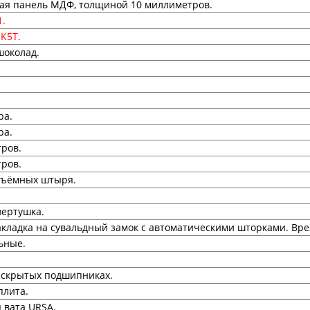
ая панель МДФ, толщиной 10 миллиметров.
1.
 K5T.
шоколад.
ра.
ра.
ров.
ров.
съёмных штыря.
вертушка.
 Накладка на сувальдный замок с автоматическими шторками. Вре
ьные.
 скрытых подшипниках.
плита.
 вата URSA.