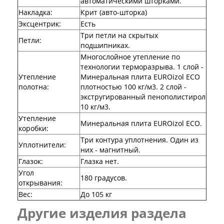
автоматическими шторками.
Эмаль
Накладка
:
Крит (авто-шторка)
Серия Дебют
Эксцентрик
:
Есть
Серия Нео
Три петли на скрытых
Серия Симпл
Петли
:
подшипниках.
Серия Синди
Многослойное утепление по
Серия Скай
технологии терморазрыва. 1 слой -
Серия Стефани
Утепление
Минеральная плита EUROizol ECO
Серия Уно
полотна
:
плотностью 100 кг/м3. 2 слой -
Двери Верда
экстругированный пенополистирол
ПЭТ Верда
10 кг/м3.
Коллекция дверей Альтекс
Утепление
Коллекция дверей Элеганс
Минеральная плита EUROizol ECO.
коробки
:
Экошпон Верда
Коллекция дверей Лофт
Три контура уплотнения. Один из
Уплотнители
:
Коллекция дверей Некст
них - магнитный.
Коллекция дверей Техно
Глазок
:
Глазка нет.
Эмаль Верда
Угол
180 градусов.
Двери Дворецкий
открывания
:
Шпон Дворецкий
Вес
:
До 105 кг
Эмаль Дворецкий
Другие изделия раздела
Двери Про
Инвизибл Про