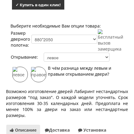
Лабиринт Лофт
✓ Купить в один клик!
Лабиринт Мегаполис
Лабиринт Норд Плюс
Лабиринт Нью Йорк
Лабиринт Пазл
Выберите необходимые Вам опции товара:
Лабиринт Пиано
Размер
Лабиринт Пиано Смарт 2.0
дверного
Лабиринт Платинум
полотна:
Лабиринт Полярис лайт
Лабиринт Роял
Открывание:
Лабиринт Сильвер
Лабиринт Сияна
В чём разница между левым и
Лабиринт Скайлаб
правым открыванием двери?
Лабиринт Скандия
Лабиринт Смартлаб
Лабиринт Соналаб
Возможно изготовление дверей Лабиринт нестандартных
Лабиринт Термолайт
размеров "под заказ". О каждой модели уточнять. Срок
Лабиринт Термомагнит
изготовления 30-35 календарных дней. Предоплата не
Лабиринт Трендо
менее 100% за двери на заказ или нестандартные
Лабиринт Тундра Плюс
размеры.
Лабиринт Урбан
Лабиринт Фрост
Описание
Доставка
Установка
Лабиринт Шторм