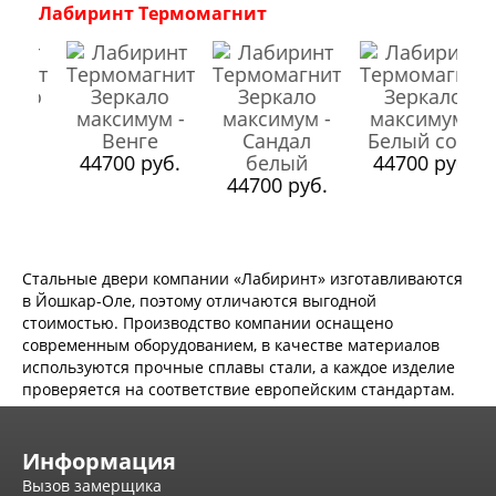
Экошпон Про
Лабиринт Термомагнит
Эмаль Про
Двери межкомнатные ВФД
Атум ВФД
Атум Про ВФД
Бейсик ВФД
Винтер ВФД
.
44700 руб.
44700 руб.
Иннова ВФД
44700 руб.
Классик Арт ВФД
Стокгольм ВФД
Урбан ВФД
Эмалекс ВФД
Фурнитура
Стальные двери компании «Лабиринт» изготавливаются
Фурнитура Adden bau
в Йошкар-Оле, поэтому отличаются выгодной
Фурнитура Bussare
стоимостью. Производство компании оснащено
Фурнитура Vantage
современным оборудованием, в качестве материалов
Фурнитура для раздвижных дверей
используются прочные сплавы стали, а каждое изделие
Распродажа
проверяется на соответствие европейским стандартам.
Натяжные потолки
Окна
Информация
Информация
Вызов замерщика