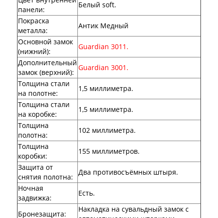
Двери АСД
Белый soft.
панели
:
Двери Ратибор
Покраска
Двери Аргус
Антик Медный
металла
:
Тамбурные двери
Основной замок
Межкомнатные двери
Guardian 3011.
(нижний)
Двери Альберо
:
Альянс
Дополнительный
Guardian 3001.
Вест
замок (верхний)
:
Галерея
Толщина стали
1,5 миллиметра.
Геометрия
на полотне
:
Графика
Толщина стали
1,5 миллиметра.
Империя
на коробке
:
Классика
Толщина
Лайн
102 миллиметра.
полотна
:
Мегаполис
Толщина
Мегаполис ГЛ
155 миллиметров.
коробки
:
Неоклассика Про
Защита от
Скин
Два противосъёмных штыря.
снятия полотна
:
Тренд
Двери ВанМарк
Ночная
Есть.
Шпон текстурированный
задвижка
:
Эмалекс
Накладка на сувальдный замок с
Бронезащита
:
Серия София