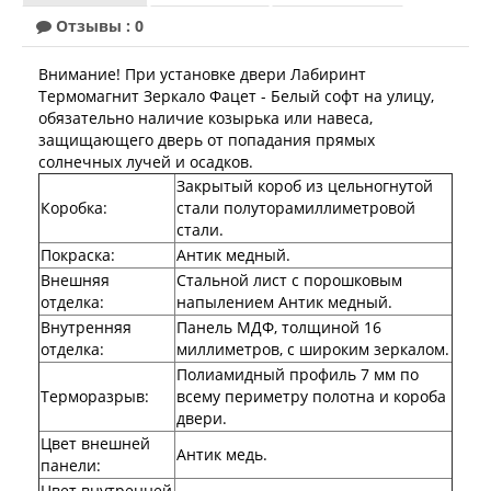
Лабиринт Эволаб
Отзывы : 0
Двери Про
Двери Интекрон
Внимание! При установке двери Лабиринт
Интекрон Брайтон Антрацит
Термомагнит Зеркало Фацет - Белый софт на улицу,
Интекрон Вектор
обязательно наличие козырька или навеса,
Интекрон Гектор
защищающего дверь от попадания прямых
Интекрон Греция
солнечных лучей и осадков.
Интекрон Италия
Закрытый короб из цельногнутой
Интекрон Колизей
Коробка
:
стали полуторамиллиметровой
Интекрон Колизей Белый
стали.
Интекрон Неаполь
Покраска
:
Антик медный.
Интекрон Олимпия
Интекрон Премьера
Внешняя
Стальной лист с порошковым
Интекрон Профит
отделка
:
напылением Антик медный.
Интекрон Ронда
Внутренняя
Панель МДФ, толщиной 16
Интекрон Сицилия
отделка
:
миллиметров, с широким зеркалом.
Интекрон Спарта Белая
Полиамидный профиль 7 мм по
Интекрон Спарта Грей
Терморазрыв
:
всему периметру полотна и короба
Интекрон Термо
двери.
Интекрон Тетра
Цвет внешней
Интекрон Фараон
Антик медь.
панели
:
Интекрон Форте
Цвет внутренней