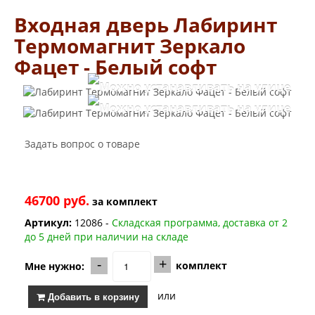
Заводские двери
Входная дверь Лабиринт
Двери Лабиринт
Лабиринт Аляска Лайт
Термомагнит Зеркало
Лабиринт Арт
Фацет - Белый софт
Лабиринт Атлантик
Лабиринт Бетон
Лабиринт Верса
Лабиринт Версаль
Лабиринт Гранд
Лабиринт Дверь двойная тамбурная под заказ
Задать вопрос о товаре
Лабиринт Имперо
Лабиринт Инфинити
Лабиринт Иссида
Лабиринт Карбон
46700 руб.
за
комплект
Лабиринт Кармина
Лабиринт Классик Антик медный
Артикул:
12086 -
Складская программа, доставка от 2
Лабиринт Классик Шагрень
до 5 дней при наличии на складе
Лабиринт Кредор
Лабиринт Лаб Про
-
+
комплект
Мне нужно:
Лабиринт Лайн Вайт
Лабиринт Леолаб
или
Добавить в корзину
Лабиринт Лондон