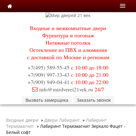
Мои заказы
Входные и межкомнатные двери
Корзина
Фурнитура и погонаж
Натяжные потолки
Каталог
Остекление из ПВХ и алюминия
Входные двери
с доставкой по Москве и регионам
Двери с терморазрывом для улицы
Противопожарные двери
+7(495) 589-55-45
с 10:00 до 18:00
Двери Бункер
+7(909) 997-33-43
с 10:00 до 21:00
Двери Лекс
+7(909) 949-04-41
с 10:00 до 22:00
Двери Рыцарь
info@mirdverei21vek.ru
24/7
Двери Термодор
Арктика
Вызвать замерщика
Заказать звонок
Монолит
Стайл
Термо
Входные двери
»
Двери Лабиринт
»
Лабиринт
Термо Лацио
Термомагнит
»
Лабиринт Термомагнит Зеркало Фацет -
Флагман
Белый софт
Электрозамок Смарт