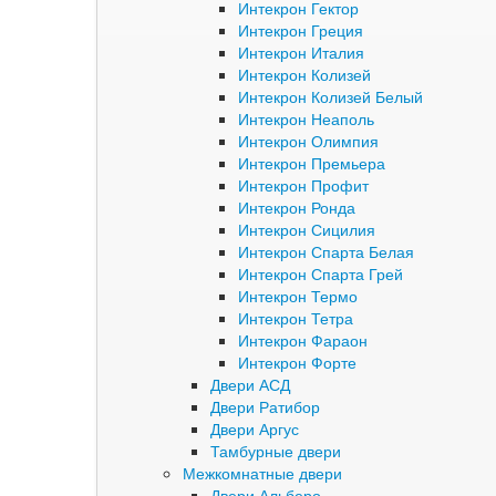
Интекрон Гектор
Интекрон Греция
Интекрон Италия
Интекрон Колизей
Интекрон Колизей Белый
Интекрон Неаполь
Интекрон Олимпия
Интекрон Премьера
Интекрон Профит
Интекрон Ронда
Интекрон Сицилия
Интекрон Спарта Белая
Интекрон Спарта Грей
Интекрон Термо
Интекрон Тетра
Интекрон Фараон
Интекрон Форте
Двери АСД
Двери Ратибор
Двери Аргус
Тамбурные двери
Межкомнатные двери
Двери Альберо