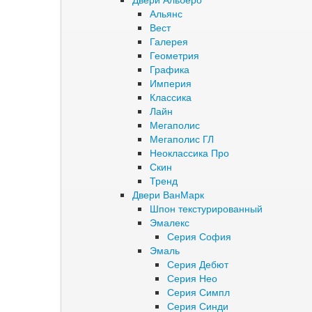
Альянс
Вест
Галерея
Геометрия
Графика
Империя
Классика
Лайн
Мегаполис
Мегаполис ГЛ
Неоклассика Про
Скин
Тренд
Двери ВанМарк
Шпон текстурированный
Эмалекс
Серия София
Эмаль
Серия Дебют
Серия Нео
Серия Симпл
Серия Синди