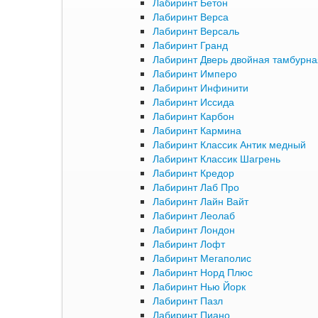
Лабиринт Бетон
Лабиринт Верса
Лабиринт Версаль
Лабиринт Гранд
Лабиринт Дверь двойная тамбурна
Лабиринт Имперо
Лабиринт Инфинити
Лабиринт Иссида
Лабиринт Карбон
Лабиринт Кармина
Лабиринт Классик Антик медный
Лабиринт Классик Шагрень
Лабиринт Кредор
Лабиринт Лаб Про
Лабиринт Лайн Вайт
Лабиринт Леолаб
Лабиринт Лондон
Лабиринт Лофт
Лабиринт Мегаполис
Лабиринт Норд Плюс
Лабиринт Нью Йорк
Лабиринт Пазл
Лабиринт Пиано