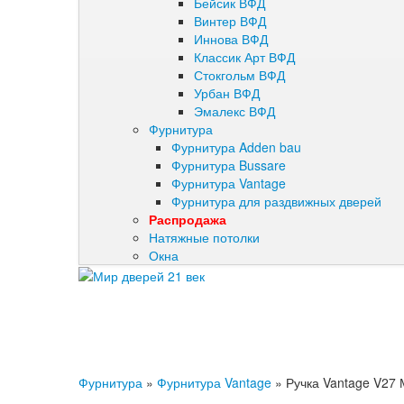
Бейсик ВФД
Винтер ВФД
Иннова ВФД
Классик Арт ВФД
Стокгольм ВФД
Урбан ВФД
Эмалекс ВФД
Фурнитура
Фурнитура Adden bau
Фурнитура Bussare
Фурнитура Vantage
Фурнитура для раздвижных дверей
Распродажа
Натяжные потолки
Окна
Фурнитура
»
Фурнитура Vantage
»
Ручка Vantage V27