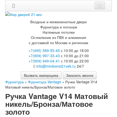
Мои заказы
Входные и межкомнатные двери
Корзина
Фурнитура и погонаж
Натяжные потолки
Остекление из ПВХ и алюминия
Каталог
с доставкой по Москве и регионам
Входные двери
+7(495) 589-55-45
с 10:00 до 18:00
Двери с терморазрывом для улицы
+7(909) 997-33-43
с 10:00 до 21:00
Противопожарные двери
+7(909) 949-04-41
с 10:00 до 22:00
Двери Бункер
info@mirdverei21vek.ru
24/7
Двери Лекс
Двери Рыцарь
Вызвать замерщика
Заказать звонок
Двери Термодор
Фурнитура
»
Фурнитура Vantage
»
Ручка Vantage V14
Арктика
Матовый никель/Бронза/Матовое золото
Монолит
Ручка Vantage V14 Матовый
Стайл
Термо
никель/Бронза/Матовое
Термо Лацио
золото
Флагман
Электрозамок Смарт