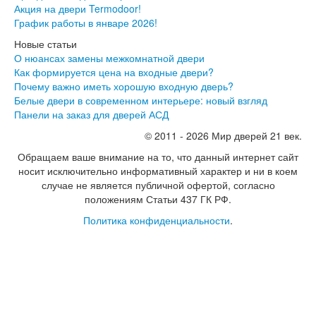
Интекрон Форте
Акция на двери Termodoor!
Двери АСД
График работы в январе 2026!
Двери Ратибор
Новые статьи
Двери Аргус
О нюансах замены межкомнатной двери
Тамбурные двери
Как формируется цена на входные двери?
Межкомнатные двери
Почему важно иметь хорошую входную дверь?
Двери Альберо
Белые двери в современном интерьере: новый взгляд
Альянс
Панели на заказ для дверей АСД
Вест
Галерея
© 2011 - 2026 Мир дверей 21 век.
Геометрия
Обращаем ваше внимание на то, что данный интернет сайт
Графика
носит исключительно информативный характер и ни в коем
Империя
случае не является публичной офертой, согласно
Классика
положениям Статьи 437 ГК РФ.
Лайн
Мегаполис
Политика конфиденциальности
.
Мегаполис ГЛ
Неоклассика Про
Скин
Тренд
Двери ВанМарк
Шпон текстурированный