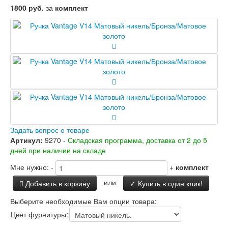
Заводские двери
1800 руб.
за
комплект
Двери Лабиринт
Лабиринт Аляска Лайт
Лабиринт Арт
Лабиринт Атлантик
Лабиринт Бетон
Лабиринт Верса
Лабиринт Версаль
Лабиринт Гранд
Лабиринт Дверь двойная тамбурная под
заказ
Лабиринт Имперо
Лабиринт Инфинити
Задать вопрос о товаре
Лабиринт Иссида
Артикул:
9270 -
Складская программа, доставка от 2 до 5
Лабиринт Карбон
дней при наличии на складе
Лабиринт Кармина
Мне нужно:
-
+
комплект
Лабиринт Классик Антик медный
Лабиринт Классик Шагрень
или
Добавить в корзину
✓ Купить в один клик!
Лабиринт Кредор
Лабиринт Лаб Про
Выберите необходимые Вам опции товара:
Лабиринт Лайн Вайт
Цвет фурнитуры:
Лабиринт Леолаб