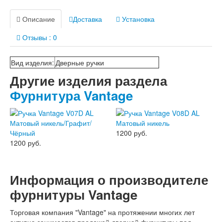
Лабиринт Лондон
Лабиринт Лофт
Описание
Доставка
Установка
Лабиринт Мегаполис
Лабиринт Норд Плюс
Отзывы : 0
Лабиринт Нью Йорк
Лабиринт Пазл
Лабиринт Пиано
Вид изделия
:
Дверные ручки
Лабиринт Пиано Смарт 2.0
Другие изделия раздела
Лабиринт Платинум
Фурнитура Vantage
Лабиринт Полярис лайт
Лабиринт Роял
Лабиринт Сильвер
Лабиринт Сияна
Лабиринт Скайлаб
1200 руб.
Лабиринт Скандия
1200 руб.
Лабиринт Смартлаб
Лабиринт Соналаб
Лабиринт Термолайт
Информация о производителе
Лабиринт Термомагнит
фурнитуры Vantage
Лабиринт Трендо
Лабиринт Тундра Плюс
Лабиринт Урбан
Торговая компания "Vantage" на протяжении многих лет
Лабиринт Фрост