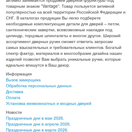
активно занимается продажей дверной фурнитуры под
Лабиринт Шторм
товарным знаком "Vantage". Товар пользуется активной
Лабиринт Эволаб
популярностью на всей территории Российской Федерации и
Двери Про
СНГ. В каталогах продукции Вы легко подберете
Двери Интекрон
необходимые комплектующие детали для дверей – петли,
Интекрон Брайтон Антрацит
сантехнические завертки, всевозможные накладки под
Интекрон Вектор
цилиндр, торцовые шпингалеты и многое другое. Широкий
Интекрон Гектор
ассортимент дверных ручек сможет ответить запросам
Интекрон Греция
самых взыскательных и требовательных клиентов. Богатый
Интекрон Италия
спектр фактур, материалов и многообразие дизайна наших
Интекрон Колизей
изделий позволит Вам выбрать уникальные ручки, которые
Интекрон Колизей Белый
идеально впишутся в Ваш декор.
Интекрон Неаполь
Информация
Интекрон Олимпия
Вызов замерщика
Интекрон Премьера
Обработка персональных данных
Интекрон Профит
Доставка
Интекрон Ронда
Оплата
Интекрон Сицилия
Установка межкомнатных и входных дверей
Интекрон Спарта Белая
Интекрон Спарта Грей
Новости
Интекрон Термо
Праздничные дни в мае 2026.
Интекрон Тетра
Праздничные дни в апреле 2026.
Интекрон Фараон
Праздничные дни в марте 2026.