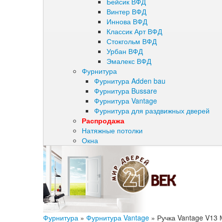
Бейсик ВФД
Винтер ВФД
Иннова ВФД
Классик Арт ВФД
Стокгольм ВФД
Урбан ВФД
Эмалекс ВФД
Фурнитура
Фурнитура Adden bau
Фурнитура Bussare
Фурнитура Vantage
Фурнитура для раздвижных дверей
Распродажа
Натяжные потолки
Окна
Фурнитура
»
Фурнитура Vantage
»
Ручка Vantage V13