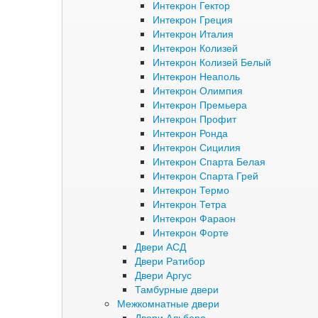
Интекрон Гектор
Интекрон Греция
Интекрон Италия
Интекрон Колизей
Интекрон Колизей Белый
Интекрон Неаполь
Интекрон Олимпия
Интекрон Премьера
Интекрон Профит
Интекрон Ронда
Интекрон Сицилия
Интекрон Спарта Белая
Интекрон Спарта Грей
Интекрон Термо
Интекрон Тетра
Интекрон Фараон
Интекрон Форте
Двери АСД
Двери Ратибор
Двери Аргус
Тамбурные двери
Межкомнатные двери
Двери Альберо