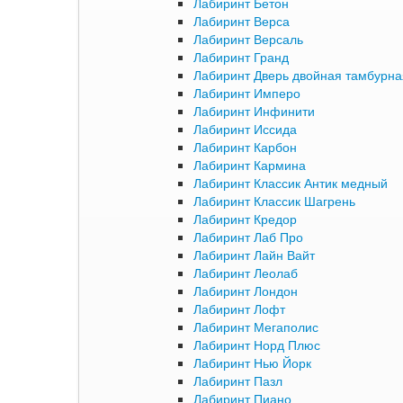
Лабиринт Бетон
Лабиринт Верса
Лабиринт Версаль
Лабиринт Гранд
Лабиринт Дверь двойная тамбурна
Лабиринт Имперо
Лабиринт Инфинити
Лабиринт Иссида
Лабиринт Карбон
Лабиринт Кармина
Лабиринт Классик Антик медный
Лабиринт Классик Шагрень
Лабиринт Кредор
Лабиринт Лаб Про
Лабиринт Лайн Вайт
Лабиринт Леолаб
Лабиринт Лондон
Лабиринт Лофт
Лабиринт Мегаполис
Лабиринт Норд Плюс
Лабиринт Нью Йорк
Лабиринт Пазл
Лабиринт Пиано