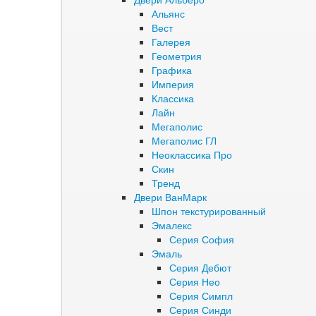
Альянс
Вест
Галерея
Геометрия
Графика
Империя
Классика
Лайн
Мегаполис
Мегаполис ГЛ
Неоклассика Про
Скин
Тренд
Двери ВанМарк
Шпон текстурированный
Эмалекс
Серия София
Эмаль
Серия Дебют
Серия Нео
Серия Симпл
Серия Синди