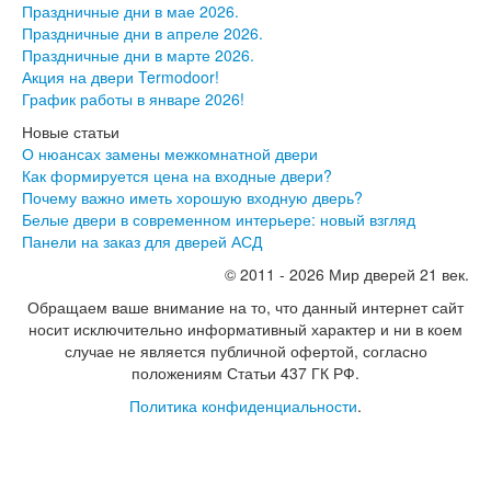
Праздничные дни в мае 2026.
Лабиринт Эволаб
Праздничные дни в апреле 2026.
Двери Про
Праздничные дни в марте 2026.
Двери Интекрон
Акция на двери Termodoor!
Интекрон Брайтон Антрацит
График работы в январе 2026!
Интекрон Вектор
Интекрон Гектор
Новые статьи
Интекрон Греция
О нюансах замены межкомнатной двери
Интекрон Италия
Как формируется цена на входные двери?
Интекрон Колизей
Почему важно иметь хорошую входную дверь?
Интекрон Колизей Белый
Белые двери в современном интерьере: новый взгляд
Интекрон Неаполь
Панели на заказ для дверей АСД
Интекрон Олимпия
© 2011 - 2026 Мир дверей 21 век.
Интекрон Премьера
Интекрон Профит
Обращаем ваше внимание на то, что данный интернет сайт
Интекрон Ронда
носит исключительно информативный характер и ни в коем
Интекрон Сицилия
случае не является публичной офертой, согласно
Интекрон Спарта Белая
положениям Статьи 437 ГК РФ.
Интекрон Спарта Грей
Политика конфиденциальности
.
Интекрон Термо
Интекрон Тетра
Интекрон Фараон
Интекрон Форте