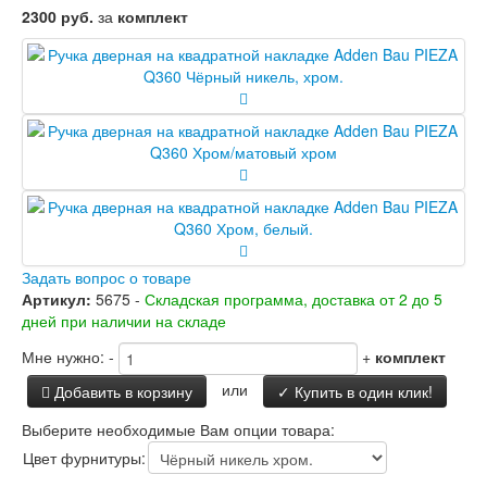
Двери Лабиринт
2300 руб.
за
комплект
Лабиринт Аляска Лайт
Лабиринт Арт
Лабиринт Атлантик
Лабиринт Бетон
Лабиринт Верса
Лабиринт Версаль
Лабиринт Гранд
Лабиринт Дверь двойная тамбурная под
заказ
Лабиринт Имперо
Лабиринт Инфинити
Лабиринт Иссида
Задать вопрос о товаре
Лабиринт Карбон
Артикул:
5675 -
Складская программа, доставка от 2 до 5
Лабиринт Кармина
дней при наличии на складе
Лабиринт Классик Антик медный
Мне нужно:
-
+
комплект
Лабиринт Классик Шагрень
Лабиринт Кредор
или
Добавить в корзину
✓ Купить в один клик!
Лабиринт Лаб Про
Лабиринт Лайн Вайт
Выберите необходимые Вам опции товара:
Лабиринт Леолаб
Цвет фурнитуры:
Лабиринт Лондон