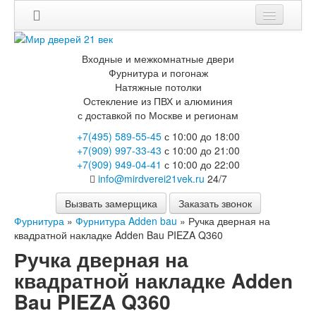
Мои заказы
Входные и межкомнатные двери
Корзина
Фурнитура и погонаж
Натяжные потолки
Остекление из ПВХ и алюминия
Каталог
с доставкой по Москве и регионам
Входные двери
+7(495) 589-55-45
с 10:00 до 18:00
Двери с терморазрывом для улицы
+7(909) 997-33-43
с 10:00 до 21:00
Противопожарные двери
+7(909) 949-04-41
с 10:00 до 22:00
Двери Бункер
info@mirdverei21vek.ru
24/7
Двери Лекс
Двери Термодор
Вызвать замерщика
Заказать звонок
Арктика
Фурнитура
»
Фурнитура Adden bau
»
Ручка дверная на
Монолит
квадратной накладке Adden Bau PIEZA Q360
Стайл
Ручка дверная на
Термо
Термо Лацио
квадратной накладке Adden
Флагман
Bau PIEZA Q360
Электрозамок Смарт
Заводские двери