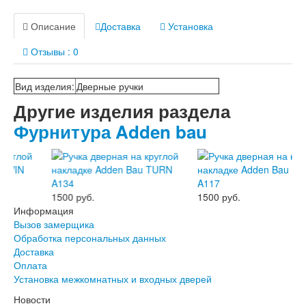
Лабиринт Лофт
Лабиринт Мегаполис
Описание
Доставка
Установка
Лабиринт Норд Плюс
Лабиринт Нью Йорк
Отзывы : 0
Лабиринт Пазл
Лабиринт Пиано
Лабиринт Пиано Смарт 2.0
Вид изделия
:
Дверные ручки
Лабиринт Платинум
Другие изделия раздела
Лабиринт Полярис лайт
Фурнитура Adden bau
Лабиринт Роял
Лабиринт Сильвер
Лабиринт Сияна
Лабиринт Скайлаб
Лабиринт Скандия
Лабиринт Смартлаб
1500 руб.
1500 руб.
Лабиринт Соналаб
Информация
Лабиринт Термолайт
Вызов замерщика
Лабиринт Термомагнит
Обработка персональных данных
Лабиринт Трендо
Доставка
Лабиринт Тундра Плюс
Оплата
Лабиринт Урбан
Установка межкомнатных и входных дверей
Лабиринт Фрост
Новости
Лабиринт Шторм