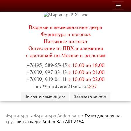
Мои заказы
Входные и межкомнатные двери
Корзина
Фурнитура и погонаж
Натяжные потолки
Каталог
Остекление из ПВХ и алюминия
Входные двери
с доставкой по Москве и регионам
Двери с терморазрывом для улицы
Противопожарные двери
+7(495) 589-55-45
с 10:00 до 18:00
Двери Бункер
+7(909) 997-33-43
с 10:00 до 21:00
Двери Лекс
+7(909) 949-04-41
с 10:00 до 22:00
Двери Рыцарь
Двери Термодор
info@mirdverei21vek.ru
24/7
Арктика
Вызвать замерщика
Монолит
Заказать звонок
Стайл
Термо
Термо Лацио
Фурнитура
»
Фурнитура Adden bau
»
Ручка дверная на
Флагман
круглой накладке Adden Bau ART A154
Электрозамок Смарт