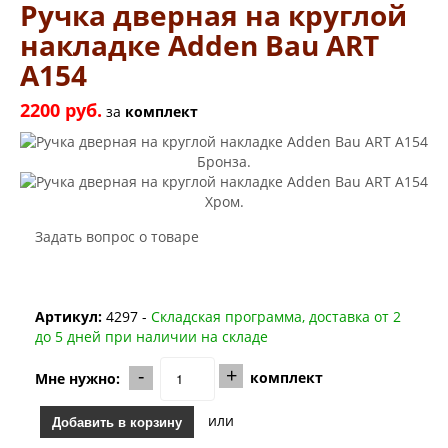
Заводские двери
Ручка дверная на круглой
Двери Лабиринт
накладке Adden Bau ART
Лабиринт Аляска Лайт
Лабиринт Арт
A154
Лабиринт Атлантик
Лабиринт Бетон
2200 руб.
за
комплект
Лабиринт Верса
Лабиринт Версаль
Лабиринт Гранд
Лабиринт Дверь двойная тамбурная под заказ
Лабиринт Имперо
Лабиринт Инфинити
Задать вопрос о товаре
Лабиринт Иссида
Лабиринт Карбон
Лабиринт Кармина
Лабиринт Классик Антик медный
Артикул:
4297 -
Складская программа, доставка от 2
Лабиринт Классик Шагрень
до 5 дней при наличии на складе
Лабиринт Кредор
Лабиринт Лаб Про
-
+
комплект
Мне нужно:
Лабиринт Лайн Вайт
Лабиринт Леолаб
или
Добавить в корзину
Лабиринт Лондон
Лабиринт Лофт