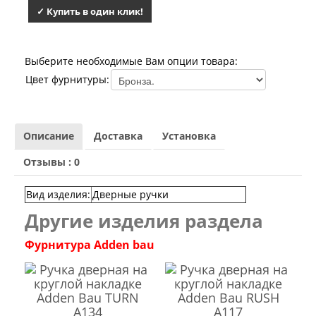
Лабиринт Мегаполис
✓ Купить в один клик!
Лабиринт Норд Плюс
Лабиринт Нью Йорк
Лабиринт Пазл
Выберите необходимые Вам опции товара:
Лабиринт Пиано
Цвет фурнитуры:
Лабиринт Пиано Смарт 2.0
Лабиринт Платинум
Лабиринт Полярис лайт
Лабиринт Роял
Описание
Доставка
Установка
Лабиринт Сильвер
Лабиринт Сияна
Отзывы : 0
Лабиринт Скайлаб
Лабиринт Скандия
Лабиринт Смартлаб
Вид изделия
:
Дверные ручки
Лабиринт Соналаб
Другие изделия раздела
Лабиринт Термолайт
Лабиринт Термомагнит
Фурнитура Adden bau
Лабиринт Трендо
Лабиринт Тундра Плюс
Лабиринт Урбан
Лабиринт Фрост
Лабиринт Шторм