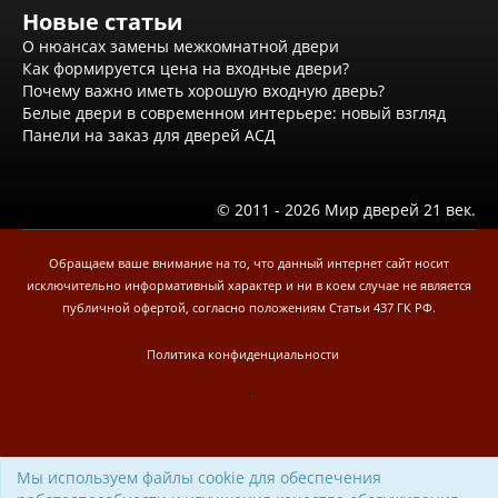
Новые статьи
Двери Ратибор
Двери Аргус
О нюансах замены межкомнатной двери
Тамбурные двери
Как формируется цена на входные двери?
Межкомнатные двери
Почему важно иметь хорошую входную дверь?
Двери Альберо
Белые двери в современном интерьере: новый взгляд
Альянс
Панели на заказ для дверей АСД
Вест
Галерея
Геометрия
© 2011 - 2026 Мир дверей 21 век.
Графика
Империя
Классика
Обращаем ваше внимание на то, что данный интернет сайт носит
Лайн
исключительно информативный характер и ни в коем случае не является
Мегаполис
публичной офертой, согласно положениям Статьи 437 ГК РФ.
Мегаполис ГЛ
Неоклассика Про
Политика конфиденциальности
Скин
.
Тренд
Двери ВанМарк
Шпон текстурированный
Эмалекс
Мы используем файлы cookie для обеспечения
Серия София