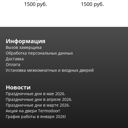
Лабиринт Эволаб
1500 руб.
1500 руб.
Двери Про
Двери Интекрон
Интекрон Брайтон Антрацит
Интекрон Вектор
Интекрон Гектор
Интекрон Греция
Информация
Интекрон Италия
Вызов замерщика
Интекрон Колизей
Обработка персональных данных
Интекрон Колизей Белый
Доставка
Интекрон Неаполь
Оплата
Интекрон Олимпия
Установка межкомнатных и входных дверей
Интекрон Премьера
Интекрон Профит
Интекрон Ронда
Новости
Интекрон Сицилия
Интекрон Спарта Белая
Праздничные дни в мае 2026.
Интекрон Спарта Грей
Праздничные дни в апреле 2026.
Интекрон Термо
Праздничные дни в марте 2026.
Интекрон Тетра
Акция на двери Termodoor!
Интекрон Фараон
График работы в январе 2026!
Интекрон Форте
Двери АСД