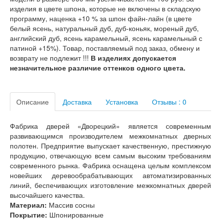
Лабиринт Шторм
изделия в цвете шпона, которые не включены в складскую
Лабиринт Эволаб
программу, наценка +10 % за шпон файн-лайн (в цвете
Двери Про
белый ясень, натуральный дуб, дуб-коньяк, мореный дуб,
Двери Интекрон
английский дуб, ясень карамельный, ясень карамельный с
Интекрон Брайтон Антрацит
патиной +15%). Товар, поставляемый под заказ, обмену и
Интекрон Вектор
возврату не подлежит !!!
В изделиях допускается
Интекрон Гектор
незначительное различие оттенков одного цвета.
Интекрон Греция
Интекрон Италия
Интекрон Колизей
Описание
Доставка
Установка
Отзывы : 0
Интекрон Колизей Белый
Интекрон Неаполь
Интекрон Олимпия
Фабрика дверей «Дворецкий» является современным
Интекрон Премьера
развивающимся производителем межкомнатных дверных
Интекрон Профит
полотен. Предприятие выпускает качественную, престижную
Интекрон Ронда
продукцию, отвечающую всем самым высоким требованиям
Интекрон Сицилия
современного рынка. Фабрика оснащена целым комплексом
Интекрон Спарта Белая
новейших деревообрабатывающих автоматизированных
Интекрон Спарта Грей
линий, беспечивающих изготовление межкомнатных дверей
Интекрон Термо
высочайшего качества.
Интекрон Тетра
Материал:
Массив сосны
Интекрон Фараон
Покрытие:
Шпонированные