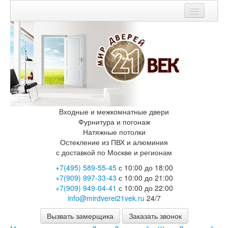
Мои заказы
Корзина
Каталог
Входные двери
Двери с терморазрывом для улицы
Противопожарные двери
Входные и межкомнатные двери
Двери Бункер
Фурнитура и погонаж
Двери Лекс
Натяжные потолки
Двери Рыцарь
Остекление из ПВХ и алюминия
Двери Термодор
с доставкой по Москве и регионам
Арктика
+7(495) 589-55-45
с 10:00 до 18:00
Монолит
+7(909) 997-33-43
с 10:00 до 21:00
Стайл
+7(909) 949-04-41
с 10:00 до 22:00
Термо
info@mirdverei21vek.ru
24/7
Термо Лацио
Флагман
Вызвать замерщика
Заказать звонок
Электрозамок Смарт