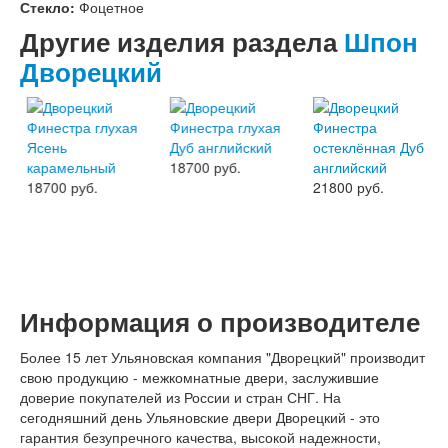
Интекрон Форте
Стекло:
Фоцетное
Двери АСД
Другие изделия раздела
Шпон
Двери Ратибор
Двери Аргус
Дворецкий
Тамбурные двери
Межкомнатные двери
Двери Альберо
Альянс
Вест
18700 руб.
Галерея
18700 руб.
21800 руб.
Геометрия
Графика
Империя
Классика
Лайн
Мегаполис
Информация о производителе
Мегаполис ГЛ
Неоклассика Про
Более 15 лет Ульяновская компания "Дворецкий" производит
Скин
свою продукцию - межкомнатные двери, заслужившие
Тренд
доверие покупателей из России и стран СНГ. На
Двери ВанМарк
сегодняшний день Ульяновские двери Дворецкий - это
Шпон текстурированный
гарантия безупречного качества, высокой надежности,
Эмалекс