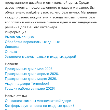
продуманного дизайна и оптимальной цены. Среди
Серия София
ассортимента, представленного в нашем магазине, Вы
Эмаль
обязательно найдёте у нас то, что Вам нужно. Мы ценим
Серия Дебют
каждого своего покупателя и всегда готовы помочь Вам
Серия Нео
воплотить в жизнь самые смелые идеи и нестандартные
Серия Симпл
решения для Вашего интерьера.
Серия Синди
Информация
Серия Скай
Вызов замерщика
Серия Стефани
Обработка персональных данных
Серия Уно
Доставка
Двери Верда
Оплата
ПЭТ Верда
Установка межкомнатных и входных дверей
Коллекция дверей Альтекс
Коллекция дверей Элеганс
Новости
Экошпон Верда
Праздничные дни в мае 2026.
Коллекция дверей Лофт
Праздничные дни в апреле 2026.
Коллекция дверей Некст
Праздничные дни в марте 2026.
Коллекция дверей Техно
Акция на двери Termodoor!
Эмаль Верда
График работы в январе 2026!
Двери Дворецкий
Новые статьи
Шпон Дворецкий
О нюансах замены межкомнатной двери
Эмаль Дворецкий
Как формируется цена на входные двери?
Двери Про