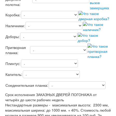
полотна:
Лабиринт Лофт
Лабиринт Мегаполис
Коробка:
Лабиринт Норд Плюс
Лабиринт Нью Йорк
Лабиринт Пазл
Наличники:
Лабиринт Пиано
Лабиринт Пиано Смарт 2.0
Доборы:
Лабиринт Платинум
Лабиринт Полярис лайт
Притворная
Лабиринт Роял
планка:
Лабиринт Сильвер
Лабиринт Сияна
Плинтус:
Лабиринт Скайлаб
Лабиринт Скандия
Капитель:
Лабиринт Смартлаб
Лабиринт Соналаб
Соединительная планка:
Лабиринт Термолайт
Лабиринт Термомагнит
Срок исполнения ЗАКАЗНЫХ ДВЕРЕЙ ПОГОНАЖА от
Лабиринт Трендо
четырёх до шести рабочих недель
Лабиринт Тундра Плюс
Нестандартные размеры - максимальная высота: 2300 мм,
Лабиринт Урбан
максимальная ширина: до 1000 мм. + 40%. Стоимость любой
Лабиринт Фрост
модели в размере 900 мм увеличивается на 100 руб. За