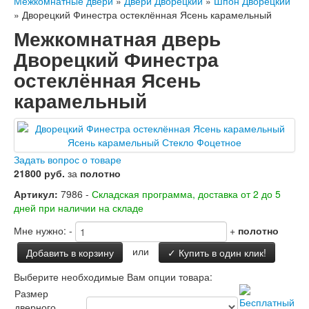
Межкомнатные двери
»
Двери Дворецкий
»
Шпон Дворецкий
Заводские двери
»
Дворецкий Финестра остеклённая Ясень карамельный
Двери Лабиринт
Межкомнатная дверь
Лабиринт Аляска Лайт
Лабиринт Арт
Дворецкий Финестра
Лабиринт Атлантик
остеклённая Ясень
Лабиринт Бетон
Лабиринт Верса
карамельный
Лабиринт Версаль
Лабиринт Гранд
Лабиринт Дверь двойная тамбурная под
заказ
Лабиринт Имперо
Задать вопрос о товаре
Лабиринт Инфинити
21800 руб.
за
полотно
Лабиринт Иссида
Артикул:
7986 -
Складская программа, доставка от 2 до 5
Лабиринт Карбон
дней при наличии на складе
Лабиринт Кармина
Лабиринт Классик Антик медный
Мне нужно:
-
+
полотно
Лабиринт Классик Шагрень
или
Лабиринт Кредор
Добавить в корзину
✓ Купить в один клик!
Лабиринт Лаб Про
Выберите необходимые Вам опции товара:
Лабиринт Лайн Вайт
Размер
Лабиринт Леолаб
дверного
Лабиринт Лондон