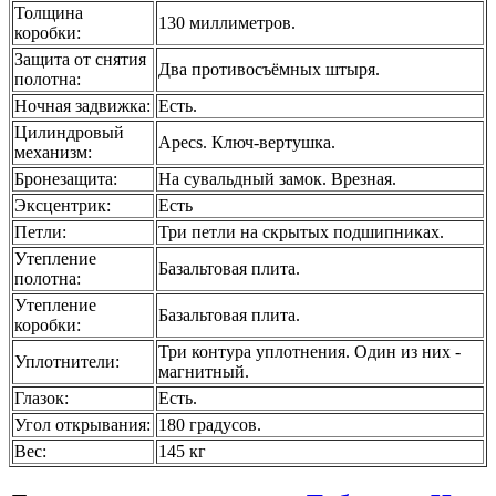
Толщина
130 миллиметров.
коробки
:
Защита от снятия
Два противосъёмных штыря.
полотна
:
Ночная задвижка
:
Есть.
Цилиндровый
Apecs. Ключ-вертушка.
механизм
:
Бронезащита
:
На сувальдный замок. Врезная.
Эксцентрик
:
Есть
Петли
:
Три петли на скрытых подшипниках.
Утепление
Базальтовая плита.
полотна
:
Утепление
Базальтовая плита.
коробки
:
Три контура уплотнения. Один из них -
Уплотнители
:
магнитный.
Глазок
:
Есть.
Угол открывания
:
180 градусов.
Вес
:
145 кг