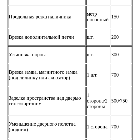
метр
Продольная резка наличника
150
погонный
Врезка дополнительной петли
шт.
200
Установка порога
шт.
300
Врезка замка, магнитного замка
1 шт.
700
(под личинку или фиксатор)
1
Заделка пространства над дверью
сторона/2
500/750
гипсокартоном
стороны
Уменьшение дверного полотна
1 сторона
700
(подпил)