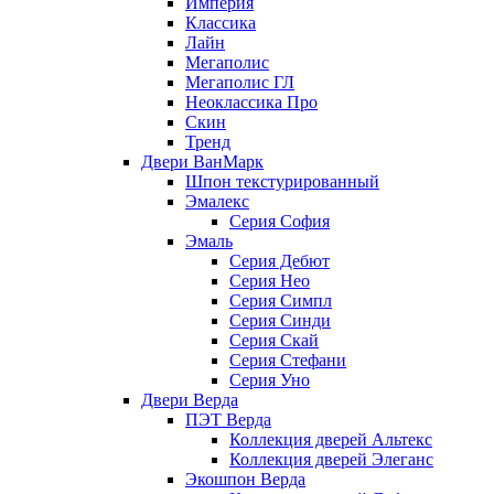
Империя
Классика
Лайн
Мегаполис
Мегаполис ГЛ
Неоклассика Про
Скин
Тренд
Двери ВанМарк
Шпон текстурированный
Эмалекс
Серия София
Эмаль
Серия Дебют
Серия Нео
Серия Симпл
Серия Синди
Серия Скай
Серия Стефани
Серия Уно
Двери Верда
ПЭТ Верда
Коллекция дверей Альтекс
Коллекция дверей Элеганс
Экошпон Верда