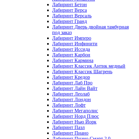
Лабиринт Бетон
Лабиринт Верса
Лабиринт Версаль
Лабиринт Гранд
Лабиринт Дверь двойная тамбурная
под заказ
Лабиринт Имперо
Лабиринт Инфинити
Лабиринт Иссида
Лабиринт Карбон
Лабиринт Кармина
Лабиринт Классик Антик медный
Лабиринт Классик Шагрень
Лабиринт Кредор
Лабиринт Лаб Про
Лабиринт Лайн Вайт
Лабиринт Леолаб
Лабиринт Лондон
Лабиринт Лофт
Лабиринт Мегаполис
Лабиринт Норд Плюс
Лабиринт Нью Йорк
Лабиринт Пазл
Лабиринт Пиано
Лабиринт Пиано Смарт 2.0