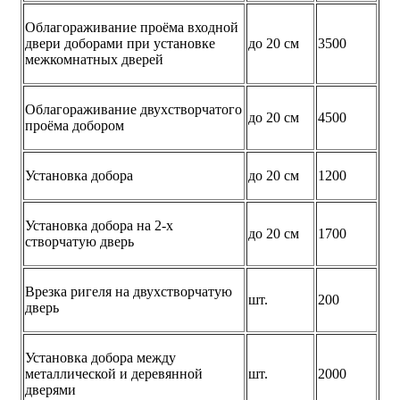
Облагораживание проёма входной
двери доборами при установке
до 20 см
3500
межкомнатных дверей
Облагораживание двухстворчатого
до 20 см
4500
проёма добором
Установка добора
до 20 см
1200
Установка добора на 2-х
до 20 см
1700
створчатую дверь
Врезка ригеля на двухстворчатую
шт.
200
дверь
Установка добора между
металлической и деревянной
шт.
2000
дверями