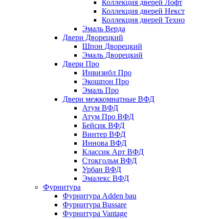
Коллекция дверей Лофт
Коллекция дверей Некст
Коллекция дверей Техно
Эмаль Верда
Двери Дворецкий
Шпон Дворецкий
Эмаль Дворецкий
Двери Про
Инвизибл Про
Экошпон Про
Эмаль Про
Двери межкомнатные ВФД
Атум ВФД
Атум Про ВФД
Бейсик ВФД
Винтер ВФД
Иннова ВФД
Классик Арт ВФД
Стокгольм ВФД
Урбан ВФД
Эмалекс ВФД
Фурнитура
Фурнитура Adden bau
Фурнитура Bussare
Фурнитура Vantage