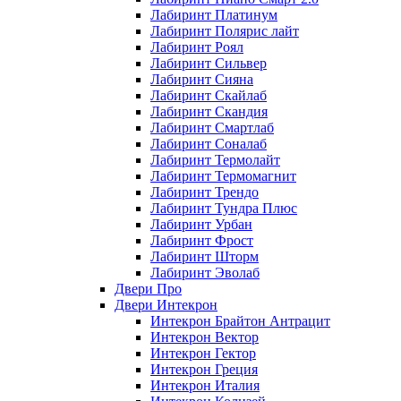
Лабиринт Платинум
Лабиринт Полярис лайт
Лабиринт Роял
Лабиринт Сильвер
Лабиринт Сияна
Лабиринт Скайлаб
Лабиринт Скандия
Лабиринт Смартлаб
Лабиринт Соналаб
Лабиринт Термолайт
Лабиринт Термомагнит
Лабиринт Трендо
Лабиринт Тундра Плюс
Лабиринт Урбан
Лабиринт Фрост
Лабиринт Шторм
Лабиринт Эволаб
Двери Про
Двери Интекрон
Интекрон Брайтон Антрацит
Интекрон Вектор
Интекрон Гектор
Интекрон Греция
Интекрон Италия