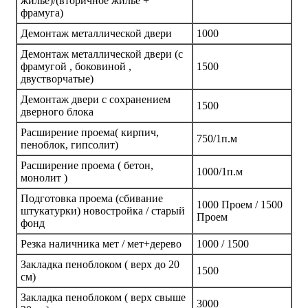
жилье)/(вторичное жилье +
фрамуга)
Демонтаж металлической двери
1000
Демонтаж металлической двери (с
фрамугой , боковиной ,
1500
двустворчатые)
Демонтаж двери с сохранением
1500
дверного блока
Расширение проема( кирпич,
750/1п.м
пеноблок, гипсолит)
Расширение проема ( бетон,
1000/1п.м
монолит )
Подготовка проема (сбивание
1000 Проем / 1500
штукатурки) новостройка / старый
Проем
фонд
Резка наличника мет / мет+дерево
1000 / 1500
Закладка пеноблоком ( верх до 20
1500
см)
Закладка пеноблоком ( верх свыше
3000