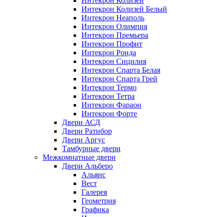
Интекрон Колизей
Интекрон Колизей Белый
Интекрон Неаполь
Интекрон Олимпия
Интекрон Премьера
Интекрон Профит
Интекрон Ронда
Интекрон Сицилия
Интекрон Спарта Белая
Интекрон Спарта Грей
Интекрон Термо
Интекрон Тетра
Интекрон Фараон
Интекрон Форте
Двери АСД
Двери Ратибор
Двери Аргус
Тамбурные двери
Межкомнатные двери
Двери Альберо
Альянс
Вест
Галерея
Геометрия
Графика