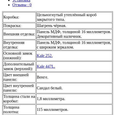
Установка
Отзывы : 0
Цельногнутый утеплённый короб
Коробка
:
закрытого типа.
Покраска
:
Шагрень чёрная.
Панель МДФ, толщиной 16 миллиметров.
Внешняя отделка
:
Декоративный наличник.
Внутренняя
Панель МДФ, толщиной 16 миллиметров,
отделка
:
с широким зеркалом.
Основной замок
Kale 252.
(нижний)
:
Дополнительный
Kale 447L.
замок (верхний)
:
Цвет внешней
Венге.
панели
:
Цвет внутренней
Сандал белый.
панели
:
Толщина стали на
1,8 миллиметра.
коробке
:
Толщина
115 миллиметров.
полотна
: