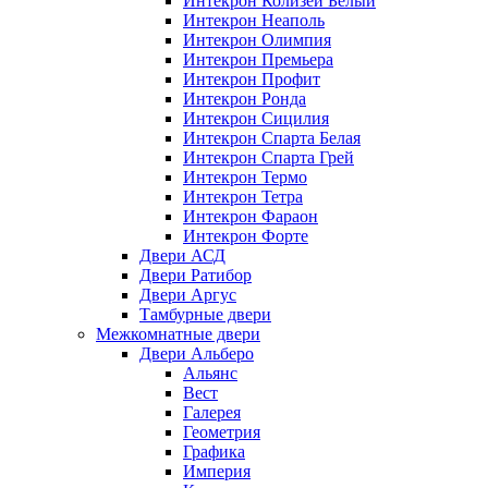
Интекрон Колизей Белый
Интекрон Неаполь
Интекрон Олимпия
Интекрон Премьера
Интекрон Профит
Интекрон Ронда
Интекрон Сицилия
Интекрон Спарта Белая
Интекрон Спарта Грей
Интекрон Термо
Интекрон Тетра
Интекрон Фараон
Интекрон Форте
Двери АСД
Двери Ратибор
Двери Аргус
Тамбурные двери
Межкомнатные двери
Двери Альберо
Альянс
Вест
Галерея
Геометрия
Графика
Империя