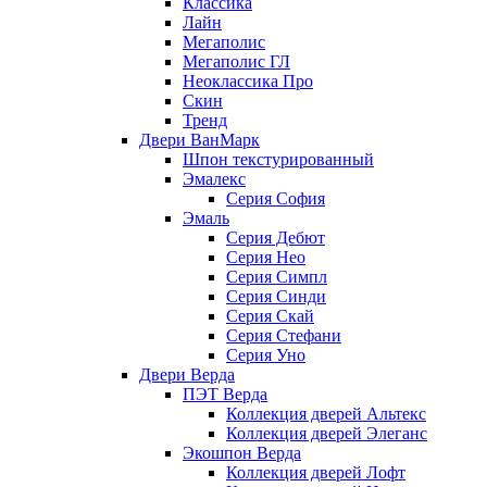
Классика
Лайн
Мегаполис
Мегаполис ГЛ
Неоклассика Про
Скин
Тренд
Двери ВанМарк
Шпон текстурированный
Эмалекс
Серия София
Эмаль
Серия Дебют
Серия Нео
Серия Симпл
Серия Синди
Серия Скай
Серия Стефани
Серия Уно
Двери Верда
ПЭТ Верда
Коллекция дверей Альтекс
Коллекция дверей Элеганс
Экошпон Верда
Коллекция дверей Лофт