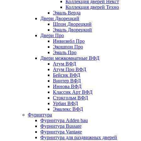
Коллекция дверей Некст
Коллекция дверей Техно
Эмаль Верда
Двери Дворецкий
Шпон Дворецкий
Эмаль Дворецкий
Двери Про
Инвизибл Про
Экошпон Про
Эмаль Про
Двери межкомнатные ВФД
Атум ВФД
Атум Про ВФД
Бейсик ВФД
Винтер ВФД
Иннова ВФД
Классик Арт ВФД
Стокгольм ВФД
Урбан ВФД
Эмалекс ВФД
Фурнитура
Фурнитура Adden bau
Фурнитура Bussare
Фурнитура Vantage
Фурнитура для раздвижных дверей