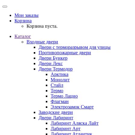
Мои заказы
Корзина
Корзина пуста.
Каталог
Входные двери
Двери с терморазрывом для улицы
Противопожарные двери
Двери Бункер
Двери Лекс
Двери Термодор
Арктика
Монолит
Стайл
Термо
Термо Лацио
Флагман
Электрозамок Смарт
Заводские двери
Двери Лабиринт
Лабиринт Аляска Лайт
Лабиринт Арт
Лабиринт Атлантик