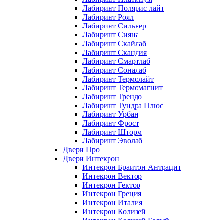
Лабиринт Полярис лайт
Лабиринт Роял
Лабиринт Сильвер
Лабиринт Сияна
Лабиринт Скайлаб
Лабиринт Скандия
Лабиринт Смартлаб
Лабиринт Соналаб
Лабиринт Термолайт
Лабиринт Термомагнит
Лабиринт Трендо
Лабиринт Тундра Плюс
Лабиринт Урбан
Лабиринт Фрост
Лабиринт Шторм
Лабиринт Эволаб
Двери Про
Двери Интекрон
Интекрон Брайтон Антрацит
Интекрон Вектор
Интекрон Гектор
Интекрон Греция
Интекрон Италия
Интекрон Колизей