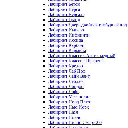
Лабиринт Бетон
Лабиринт Верса
Лабиринт Версаль
Лабиринт Гранд
Лабиринт Дверь двойная тамбурная под 
Лабиринт Имперо
Лабиринт Инфинити
Лабиринт Иссида
Лабиринт Карбон
Лабиринт Кармина
Лабиринт Классик Антик медный
Лабиринт Классик Шагрень
Лабиринт Кредор
Лабиринт Лаб Про
Лабиринт Лайн Вайт
Лабиринт Леолаб
Лабиринт Лондон
Лабиринт Лофт
Лабиринт Мегаполис
Лабиринт Норд Плюс
Лабиринт Нью Йорк
Лабиринт Пазл
Лабиринт Пиано
Лабиринт Пиано Смарт 2.0
Лабиринт Платинум