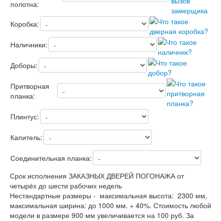
Лабиринт Лондон
полотна:
Лабиринт Лофт
Лабиринт Мегаполис
Коробка:
Лабиринт Норд Плюс
Лабиринт Нью Йорк
Наличники:
Лабиринт Пазл
Лабиринт Пиано
Доборы:
Лабиринт Пиано Смарт 2.0
Лабиринт Платинум
Притворная
Лабиринт Полярис лайт
планка:
Лабиринт Роял
Лабиринт Сильвер
Плинтус:
Лабиринт Сияна
Лабиринт Скайлаб
Капитель:
Лабиринт Скандия
Лабиринт Смартлаб
Соединительная планка:
Лабиринт Соналаб
Лабиринт Термолайт
Срок исполнения ЗАКАЗНЫХ ДВЕРЕЙ ПОГОНАЖА от
Лабиринт Термомагнит
четырёх до шести рабочих недель
Лабиринт Трендо
Нестандартные размеры - максимальная высота: 2300 мм,
Лабиринт Тундра Плюс
максимальная ширина: до 1000 мм. + 40%. Стоимость любой
Лабиринт Урбан
модели в размере 900 мм увеличивается на 100 руб. За
Лабиринт Фрост