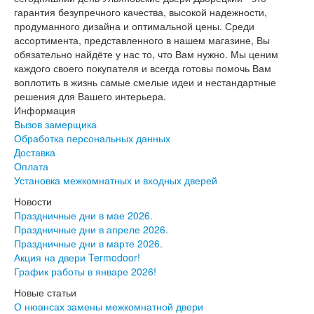
Эмалекс
гарантия безупречного качества, высокой надежности,
Серия София
продуманного дизайна и оптимальной цены. Среди
Эмаль
ассортимента, представленного в нашем магазине, Вы
Серия Дебют
обязательно найдёте у нас то, что Вам нужно. Мы ценим
Серия Нео
каждого своего покупателя и всегда готовы помочь Вам
Серия Симпл
воплотить в жизнь самые смелые идеи и нестандартные
Серия Синди
решения для Вашего интерьера.
Серия Скай
Информация
Серия Стефани
Вызов замерщика
Серия Уно
Обработка персональных данных
Двери Верда
Доставка
ПЭТ Верда
Оплата
Коллекция дверей Альтекс
Установка межкомнатных и входных дверей
Коллекция дверей Элеганс
Экошпон Верда
Новости
Коллекция дверей Лофт
Праздничные дни в мае 2026.
Коллекция дверей Некст
Праздничные дни в апреле 2026.
Коллекция дверей Техно
Праздничные дни в марте 2026.
Эмаль Верда
Акция на двери Termodoor!
Двери Дворецкий
График работы в январе 2026!
Шпон Дворецкий
Новые статьи
Эмаль Дворецкий
О нюансах замены межкомнатной двери
Двери Про