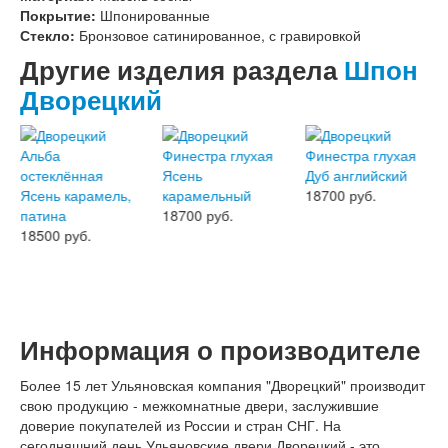
Интекрон Форте
Покрытие:
Шпонированные
Двери АСД
Стекло:
Бронзовое сатинированное, с гравировкой
Двери Ратибор
Другие изделия раздела
Шпон
Двери Аргус
Тамбурные двери
Дворецкий
Межкомнатные двери
Двери Альберо
Альянс
Вест
Галерея
18700 руб.
Геометрия
18700 руб.
Графика
18500 руб.
Империя
Классика
Лайн
Мегаполис
Мегаполис ГЛ
Информация о производителе
Неоклассика Про
Скин
Более 15 лет Ульяновская компания "Дворецкий" производит
Тренд
свою продукцию - межкомнатные двери, заслужившие
Двери ВанМарк
доверие покупателей из России и стран СНГ. На
Шпон текстурированный
сегодняшний день Ульяновские двери Дворецкий - это