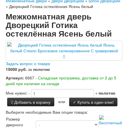
Межкомнатные двери
»
Двери Дворецкий
»
Шпон Дворецкий
Заводские двери
»
Дворецкий Готика остеклённая Ясень белый
Двери Лабиринт
Межкомнатная дверь
Лабиринт Аляска Лайт
Лабиринт Арт
Дворецкий Готика
Лабиринт Атлантик
остеклённая Ясень белый
Лабиринт Бетон
Лабиринт Верса
Лабиринт Версаль
Лабиринт Гранд
Лабиринт Дверь двойная тамбурная под
заказ
Задать вопрос о товаре
Лабиринт Имперо
15000 руб.
за
полотно
Лабиринт Инфинити
Артикул:
6667 -
Лабиринт Иссида
Складская программа, доставка от 2 до 5
дней при наличии на складе
Лабиринт Карбон
Лабиринт Кармина
Мне нужно:
-
+
полотно
Лабиринт Классик Антик медный
Лабиринт Классик Шагрень
или
Добавить в корзину
✓ Купить в один клик!
Лабиринт Кредор
Выберите необходимые Вам опции товара:
Лабиринт Лаб Про
Лабиринт Лайн Вайт
Размер
Лабиринт Леолаб
дверного