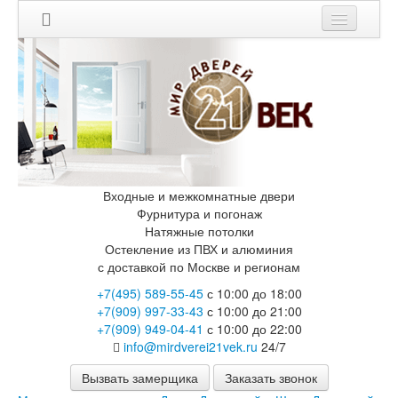
Мои заказы
Корзина
Каталог
Входные двери
Двери с терморазрывом для улицы
Противопожарные двери
Входные и межкомнатные двери
Двери Бункер
Фурнитура и погонаж
Двери Лекс
Натяжные потолки
Двери Рыцарь
Остекление из ПВХ и алюминия
Двери Термодор
с доставкой по Москве и регионам
Арктика
+7(495) 589-55-45
с 10:00 до 18:00
Монолит
+7(909) 997-33-43
с 10:00 до 21:00
Стайл
+7(909) 949-04-41
с 10:00 до 22:00
Термо
info@mirdverei21vek.ru
24/7
Термо Лацио
Флагман
Вызвать замерщика
Заказать звонок
Электрозамок Смарт