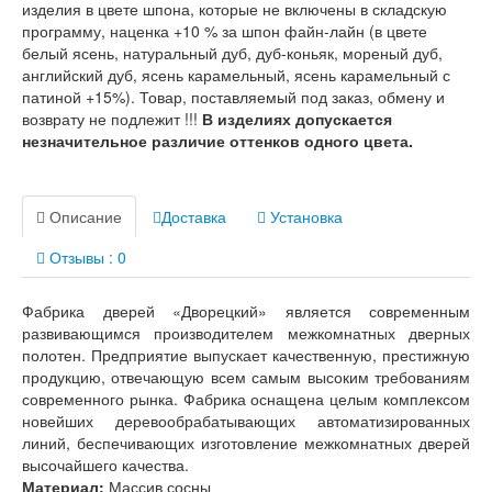
изделия в цвете шпона, которые не включены в складскую
Лабиринт Шторм
программу, наценка +10 % за шпон файн-лайн (в цвете
Лабиринт Эволаб
белый ясень, натуральный дуб, дуб-коньяк, мореный дуб,
Двери Про
английский дуб, ясень карамельный, ясень карамельный с
Двери Интекрон
патиной +15%). Товар, поставляемый под заказ, обмену и
Интекрон Брайтон Антрацит
возврату не подлежит !!!
В изделиях допускается
Интекрон Вектор
незначительное различие оттенков одного цвета.
Интекрон Гектор
Интекрон Греция
Интекрон Италия
Интекрон Колизей
Описание
Доставка
Установка
Интекрон Колизей Белый
Отзывы : 0
Интекрон Неаполь
Интекрон Олимпия
Интекрон Премьера
Фабрика дверей «Дворецкий» является современным
Интекрон Профит
развивающимся производителем межкомнатных дверных
Интекрон Ронда
полотен. Предприятие выпускает качественную, престижную
Интекрон Сицилия
продукцию, отвечающую всем самым высоким требованиям
Интекрон Спарта Белая
современного рынка. Фабрика оснащена целым комплексом
Интекрон Спарта Грей
новейших деревообрабатывающих автоматизированных
Интекрон Термо
линий, беспечивающих изготовление межкомнатных дверей
Интекрон Тетра
высочайшего качества.
Интекрон Фараон
Материал:
Массив сосны