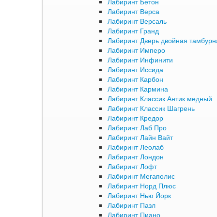
Лабиринт Бетон
Лабиринт Верса
Лабиринт Версаль
Лабиринт Гранд
Лабиринт Дверь двойная тамбурна
Лабиринт Имперо
Лабиринт Инфинити
Лабиринт Иссида
Лабиринт Карбон
Лабиринт Кармина
Лабиринт Классик Антик медный
Лабиринт Классик Шагрень
Лабиринт Кредор
Лабиринт Лаб Про
Лабиринт Лайн Вайт
Лабиринт Леолаб
Лабиринт Лондон
Лабиринт Лофт
Лабиринт Мегаполис
Лабиринт Норд Плюс
Лабиринт Нью Йорк
Лабиринт Пазл
Лабиринт Пиано