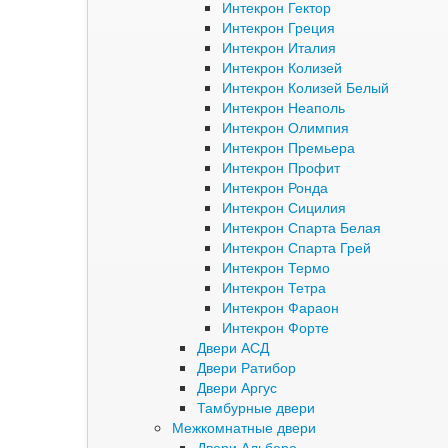
Интекрон Гектор
Интекрон Греция
Интекрон Италия
Интекрон Колизей
Интекрон Колизей Белый
Интекрон Неаполь
Интекрон Олимпия
Интекрон Премьера
Интекрон Профит
Интекрон Ронда
Интекрон Сицилия
Интекрон Спарта Белая
Интекрон Спарта Грей
Интекрон Термо
Интекрон Тетра
Интекрон Фараон
Интекрон Форте
Двери АСД
Двери Ратибор
Двери Аргус
Тамбурные двери
Межкомнатные двери
Двери Альберо