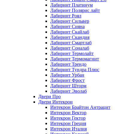
Лабиринт Платинум
Лабиринт Полярис лайт
Лабиринт Роял
Лабиринт Сильвер
Лабиринт Сияна
Лабиринт Скайлаб
Лабиринт Скандия
Лабиринт Смартлаб
Лабиринт Соналаб
Лабиринт Термолайт
Лабиринт Термомагнит
Лабиринт Трендо
Лабиринт Тундра Плюс
Лабиринт Урбан
Лабиринт Фрост
Лабиринт Шторм
Лабиринт Эволаб
Двери Про
Двери Интекрон
Интекрон Брайтон Антрацит
Интекрон Вектор
Интекрон Гектор
Интекрон Греция
Интекрон Италия