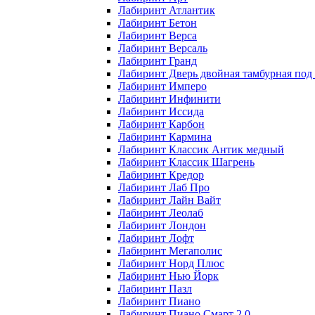
Лабиринт Атлантик
Лабиринт Бетон
Лабиринт Верса
Лабиринт Версаль
Лабиринт Гранд
Лабиринт Дверь двойная тамбурная под 
Лабиринт Имперо
Лабиринт Инфинити
Лабиринт Иссида
Лабиринт Карбон
Лабиринт Кармина
Лабиринт Классик Антик медный
Лабиринт Классик Шагрень
Лабиринт Кредор
Лабиринт Лаб Про
Лабиринт Лайн Вайт
Лабиринт Леолаб
Лабиринт Лондон
Лабиринт Лофт
Лабиринт Мегаполис
Лабиринт Норд Плюс
Лабиринт Нью Йорк
Лабиринт Пазл
Лабиринт Пиано
Лабиринт Пиано Смарт 2.0