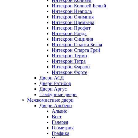
Интекрон Колизей
Интекрон Колизей Белый
Интекрон Неаполь
Интекрон Олимпия
Интекрон Премьера
Интекрон Профит
Интекрон Ронда
Интекрон Сицилия
Интекрон Спарта Белая
Интекрон Спарта Грей
Интекрон Термо
Интекрон Тетра
Интекрон Фараон
Интекрон Форте
Двери АСД
Двери Ратибор
Двери Аргус
Тамбурные двери
Межкомнатные двери
Двери Альберо
Альянс
Вест
Галерея
Геометрия
Графика