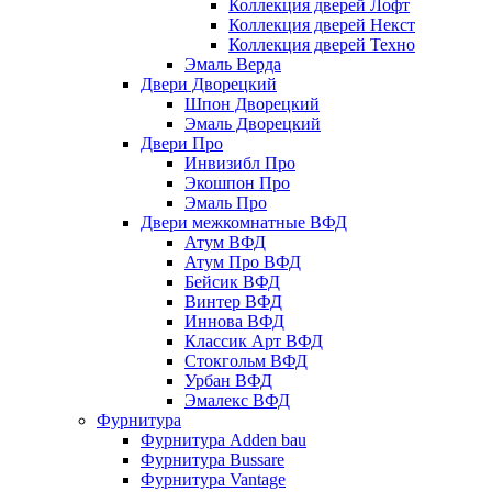
Коллекция дверей Лофт
Коллекция дверей Некст
Коллекция дверей Техно
Эмаль Верда
Двери Дворецкий
Шпон Дворецкий
Эмаль Дворецкий
Двери Про
Инвизибл Про
Экошпон Про
Эмаль Про
Двери межкомнатные ВФД
Атум ВФД
Атум Про ВФД
Бейсик ВФД
Винтер ВФД
Иннова ВФД
Классик Арт ВФД
Стокгольм ВФД
Урбан ВФД
Эмалекс ВФД
Фурнитура
Фурнитура Adden bau
Фурнитура Bussare
Фурнитура Vantage