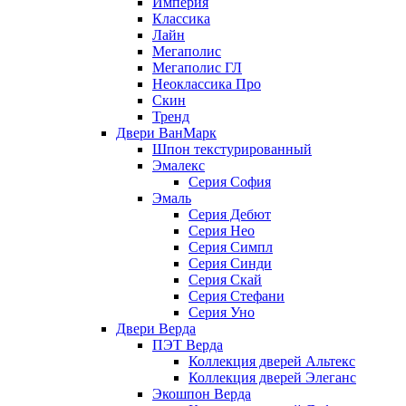
Империя
Классика
Лайн
Мегаполис
Мегаполис ГЛ
Неоклассика Про
Скин
Тренд
Двери ВанМарк
Шпон текстурированный
Эмалекс
Серия София
Эмаль
Серия Дебют
Серия Нео
Серия Симпл
Серия Синди
Серия Скай
Серия Стефани
Серия Уно
Двери Верда
ПЭТ Верда
Коллекция дверей Альтекс
Коллекция дверей Элеганс
Экошпон Верда