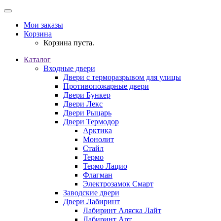
Мои заказы
Корзина
Корзина пуста.
Каталог
Входные двери
Двери с терморазрывом для улицы
Противопожарные двери
Двери Бункер
Двери Лекс
Двери Рыцарь
Двери Термодор
Арктика
Монолит
Стайл
Термо
Термо Лацио
Флагман
Электрозамок Смарт
Заводские двери
Двери Лабиринт
Лабиринт Аляска Лайт
Лабиринт Арт