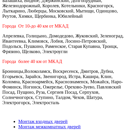
Балашиха, Видное, Дзержинский, Долгопрудный,
Железнодорожный, Королев, Котельники, Красногорск,
Лыткарино, Люберцы, Московский, Мытищи, Одинцово,
Реутов, Химки, Щербинка, Юбилейный
Города От 10-до 40 км от МКАД
Апрелевка, Голицыно, Домодедово, Жуковский, Зеленоград,
Ивантеевка, Климовск, Лобня, Лосино-Петровский,
Подольск, Пушкино, Раменское, Старая Купавна, Троицк,
Фрязино, Щелково, Электроугли
Города более 40 км от МКАД
Бронницы,Волоколамск, Воскресенск, Дмитров, Дубна,
Егорьевск, Зарайск, Звенигород, Истра, Кашира, Клин,
Коломна, Красноармейск, Краснознаменск, Можайск, Наро-
Фоминск, Ногинск, Ожерелье, Орехово-Зуево, Павловский
Посад, Пущино, Руза, Сергиев Посад, Серпухов,
Солнечногорск, Ступино, Талдом, Чехов, Шатура,
Электрогорск, Электросталь
Монтаж входных дверей
Монтаж межкомнатных дверей