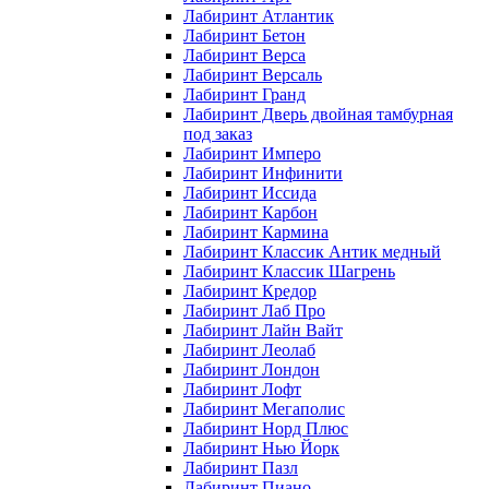
Лабиринт Атлантик
Лабиринт Бетон
Лабиринт Верса
Лабиринт Версаль
Лабиринт Гранд
Лабиринт Дверь двойная тамбурная
под заказ
Лабиринт Имперо
Лабиринт Инфинити
Лабиринт Иссида
Лабиринт Карбон
Лабиринт Кармина
Лабиринт Классик Антик медный
Лабиринт Классик Шагрень
Лабиринт Кредор
Лабиринт Лаб Про
Лабиринт Лайн Вайт
Лабиринт Леолаб
Лабиринт Лондон
Лабиринт Лофт
Лабиринт Мегаполис
Лабиринт Норд Плюс
Лабиринт Нью Йорк
Лабиринт Пазл
Лабиринт Пиано