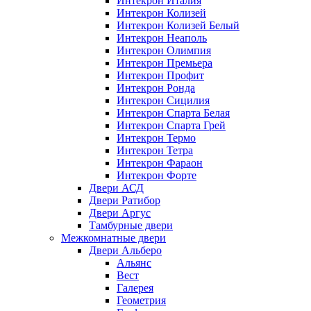
Интекрон Италия
Интекрон Колизей
Интекрон Колизей Белый
Интекрон Неаполь
Интекрон Олимпия
Интекрон Премьера
Интекрон Профит
Интекрон Ронда
Интекрон Сицилия
Интекрон Спарта Белая
Интекрон Спарта Грей
Интекрон Термо
Интекрон Тетра
Интекрон Фараон
Интекрон Форте
Двери АСД
Двери Ратибор
Двери Аргус
Тамбурные двери
Межкомнатные двери
Двери Альберо
Альянс
Вест
Галерея
Геометрия