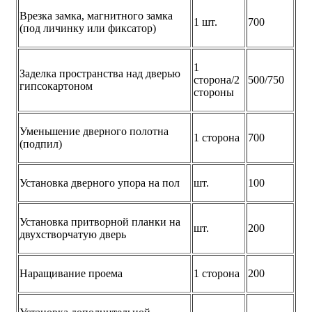
Врезка замка, магнитного замка
1 шт.
700
(под личинку или фиксатор)
1
Заделка пространства над дверью
сторона/2
500/750
гипсокартоном
стороны
Уменьшение дверного полотна
1 сторона
700
(подпил)
Установка дверного упора на пол
шт.
100
Установка притворной планки на
шт.
200
двухстворчатую дверь
Наращивание проема
1 сторона
200