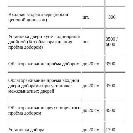
Входная вторая дверь (любой
шт.
+300
ценовой диапазон)
Установка двери купе - одинарной/
3500 /
двойной (Без облагораживания
шт.
6000
проёма добором)
Облагораживание проёма добором
до 20 см
3500
Облагораживание проёма входной
двери доборами при установке
до 20 см
3500
межкомнатных дверей
Облагораживание двухстворчатого
до 20 см
4500
проёма добором
Установка добора
до 20 см
1200