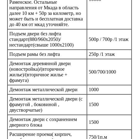
Раменское. Остальные
направления от Мкада в область
далее 10 км + 50р за километр, но
может быть и бесплатная доставка
до 40 км от мкад уточняйте.
Подъем двери без лифта
стандарт(880/960х2050)/
500р / 700р /1 этаж
нестандарт(свыше 1000х2100)
Подъем рамы без лифта
250р /1 этаж
Демонтаж деревянной двери
(новостройка)/(вторичное
500/700/1000
жилье)/(вторичное жилье +
фрамуга)
Демонтаж металлической двери
1000
Демонтаж металлической двери (с
фрамугой , боковиной ,
1500
двустворчатые)
Демонтаж двери с сохранением
1500
дверного блока
Расширение проема( кирпич,
750/1п.м