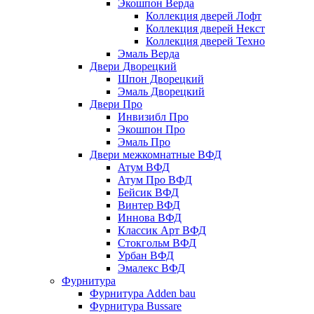
Экошпон Верда
Коллекция дверей Лофт
Коллекция дверей Некст
Коллекция дверей Техно
Эмаль Верда
Двери Дворецкий
Шпон Дворецкий
Эмаль Дворецкий
Двери Про
Инвизибл Про
Экошпон Про
Эмаль Про
Двери межкомнатные ВФД
Атум ВФД
Атум Про ВФД
Бейсик ВФД
Винтер ВФД
Иннова ВФД
Классик Арт ВФД
Стокгольм ВФД
Урбан ВФД
Эмалекс ВФД
Фурнитура
Фурнитура Adden bau
Фурнитура Bussare