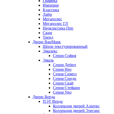
Графика
Империя
Классика
Лайн
Мегаполис
Мегаполис ГЛ
Неоклассика Про
Скин
Тренд
Двери ВанМарк
Шпон текстурированный
Эмалекс
Серия София
Эмаль
Серия Дебют
Серия Нео
Серия Симпл
Серия Синди
Серия Скай
Серия Стефани
Серия Уно
Двери Верда
ПЭТ Верда
Коллекция дверей Альтекс
Коллекция дверей Элеганс