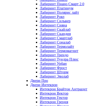
Лабиринт Пиано Смарт 2.0
Лабиринт Платинум
Лабиринт Полярис лайт
Лабиринт Роял
Лабиринт Сильвер
Лабиринт Сияна
Лабиринт Скайлаб
Лабиринт Скандия
Лабиринт Смартлаб
Лабиринт Соналаб
Лабиринт Термолайт
Лабиринт Термомагнит
Лабиринт Трендо
Лабиринт Тундра Плюс
Лабиринт Урбан
Лабиринт Фрост
Лабиринт Шторм
Лабиринт Эволаб
Двери Про
Двери Интекрон
Интекрон Брайтон Антрацит
Интекрон Вектор
Интекрон Гектор
Интекрон Греция