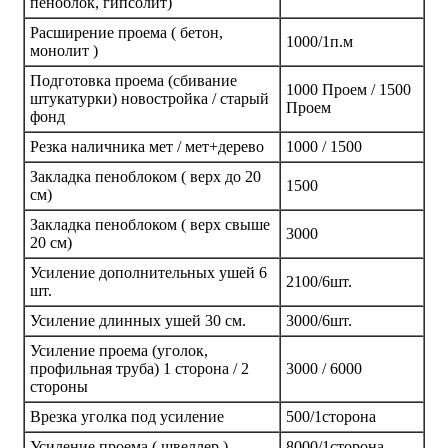
пеноблок, гипсолит)
Расширение проема ( бетон,
1000/1п.м
монолит )
Подготовка проема (сбивание
1000 Проем / 1500
штукатурки) новостройка / старый
Проем
фонд
Резка наличника мет / мет+дерево
1000 / 1500
Закладка пеноблоком ( верх до 20
1500
см)
Закладка пеноблоком ( верх свыше
3000
20 см)
Усиление дополнительных ушей 6
2100/6шт.
шт.
Усиление длинных ушей 30 см.
3000/6шт.
Усиление проема (уголок,
профильная труба) 1 сторона / 2
3000 / 6000
стороны
Врезка уголка под усиление
500/1сторона
Усиление проема ( швеллер )
8000/1сторона