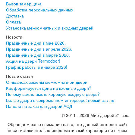
Серия София
Вызов замерщика
Эмаль
Обработка персональных данных
Серия Дебют
Доставка
Серия Нео
Оплата
Серия Симпл
Установка межкомнатных и входных дверей
Серия Синди
Серия Скай
Новости
Серия Стефани
Праздничные дни в мае 2026.
Серия Уно
Праздничные дни в апреле 2026.
Двери Верда
Праздничные дни в марте 2026.
ПЭТ Верда
Акция на двери Termodoor!
Коллекция дверей Альтекс
График работы в январе 2026!
Коллекция дверей Элеганс
Новые статьи
Экошпон Верда
О нюансах замены межкомнатной двери
Коллекция дверей Лофт
Как формируется цена на входные двери?
Коллекция дверей Некст
Почему важно иметь хорошую входную дверь?
Коллекция дверей Техно
Белые двери в современном интерьере: новый взгляд
Эмаль Верда
Панели на заказ для дверей АСД
Двери Дворецкий
Шпон Дворецкий
© 2011 - 2026 Мир дверей 21 век.
Эмаль Дворецкий
Обращаем ваше внимание на то, что данный интернет сайт
Двери Про
носит исключительно информативный характер и ни в коем
Инвизибл Про