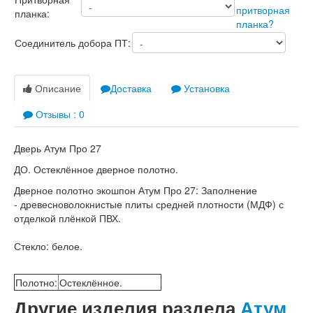
Лабиринт Лофт
планка:
Лабиринт Мегаполис
Лабиринт Норд Плюс
Соединитель добора ПТ:
Лабиринт Нью Йорк
Лабиринт Пазл
Лабиринт Пиано
Лабиринт Пиано Смарт 2.0
Описание
Доставка
Установка
Лабиринт Платинум
Отзывы : 0
Лабиринт Полярис лайт
Лабиринт Роял
Лабиринт Сильвер
Дверь Атум Про 27
Лабиринт Сияна
ДО. Остеклённое дверное полотно.
Лабиринт Скайлаб
Лабиринт Скандия
Дверное полотно экошпон Атум Про 27
:
Заполнение
Лабиринт Смартлаб
- древесноволокнистые плиты средней плотности (МДФ)
с
Лабиринт Соналаб
отделкой плёнкой ПВХ.
Лабиринт Термолайт
Лабиринт Термомагнит
Стекло: белое.
Лабиринт Трендо
Лабиринт Тундра Плюс
Лабиринт Урбан
Полотно
:
Остеклённое.
Лабиринт Фрост
Другие изделия раздела
Атум
Лабиринт Шторм