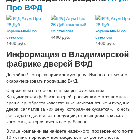
Про ВФД
Лабиринт Эволаб
Двери Про
Двери Интекрон
Интекрон Брайтон Антрацит
Интекрон Вектор
Интекрон Гектор
4400 руб.
Интекрон Греция
4400 руб.
4400 руб.
Интекрон Италия
Информация о Владимирской
Интекрон Колизей
фабрике дверей ВФД
Интекрон Колизей Белый
Интекрон Неаполь
Интекрон Олимпия
Достойный товар за приемлемую цену. Именно так можно
Интекрон Премьера
охарактеризовать продукцию ВФД.
Интекрон Профит
С приходом на отечественный рынок компании
Интекрон Ронда
Владимирская фабрика дверей, россиянам стало намного
Интекрон Сицилия
проще приобрести качественные межкомнатные и входные
Интекрон Спарта Белая
двери, заплатив за них цену, которая«не кусается». То есть
Интекрон Спарта Грей
речь идёт о достойной продукции, относящейся к классу
Интекрон Термо
«эконом», которая очень востребована.
Интекрон Тетра
Интекрон Фараон
В лице компании вы найдёте надёжного, проверенного почти
Интекрон Форте
10-летним периодом производственной деятельности,