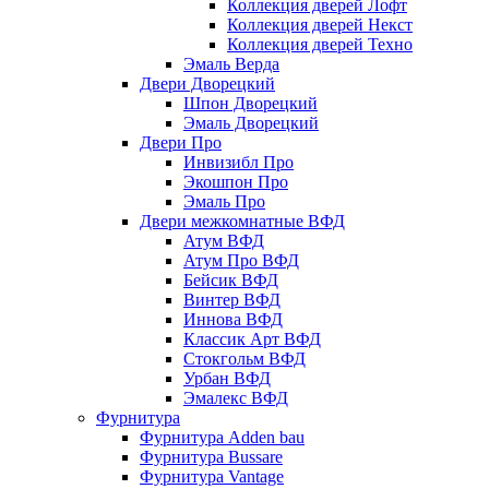
Коллекция дверей Лофт
Коллекция дверей Некст
Коллекция дверей Техно
Эмаль Верда
Двери Дворецкий
Шпон Дворецкий
Эмаль Дворецкий
Двери Про
Инвизибл Про
Экошпон Про
Эмаль Про
Двери межкомнатные ВФД
Атум ВФД
Атум Про ВФД
Бейсик ВФД
Винтер ВФД
Иннова ВФД
Классик Арт ВФД
Стокгольм ВФД
Урбан ВФД
Эмалекс ВФД
Фурнитура
Фурнитура Adden bau
Фурнитура Bussare
Фурнитура Vantage