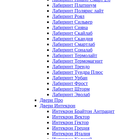
Лабиринт Платинум
Лабиринт Полярис лайт
Лабиринт Роял
Лабиринт Сильвер
Лабиринт Сияна
Лабиринт Скайлаб
Лабиринт Скандия
Лабиринт Смартлаб
Лабиринт Соналаб
Лабиринт Термолайт
Лабиринт Термомагнит
Лабиринт Трендо
Лабиринт Тундра Плюс
Лабиринт Урбан
Лабиринт Фрост
Лабиринт Шторм
Лабиринт Эволаб
Двери Про
Двери Интекрон
Интекрон Брайтон Антрацит
Интекрон Вектор
Интекрон Гектор
Интекрон Греция
Интекрон Италия