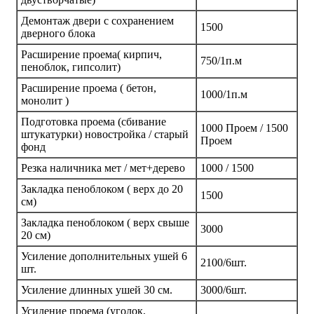
Демонтаж двери с сохранением
1500
дверного блока
Расширение проема( кирпич,
750/1п.м
пеноблок, гипсолит)
Расширение проема ( бетон,
1000/1п.м
монолит )
Подготовка проема (сбивание
1000 Проем / 1500
штукатурки) новостройка / старый
Проем
фонд
Резка наличника мет / мет+дерево
1000 / 1500
Закладка пеноблоком ( верх до 20
1500
см)
Закладка пеноблоком ( верх свыше
3000
20 см)
Усиление дополнительных ушей 6
2100/6шт.
шт.
Усиление длинных ушей 30 см.
3000/6шт.
Усиление проема (уголок,