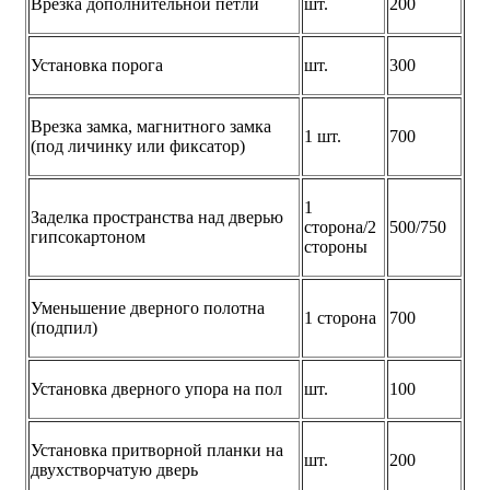
Врезка дополнительной петли
шт.
200
Установка порога
шт.
300
Врезка замка, магнитного замка
1 шт.
700
(под личинку или фиксатор)
1
Заделка пространства над дверью
сторона/2
500/750
гипсокартоном
стороны
Уменьшение дверного полотна
1 сторона
700
(подпил)
Установка дверного упора на пол
шт.
100
Установка притворной планки на
шт.
200
двухстворчатую дверь