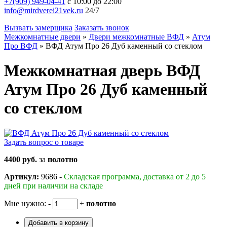
+7(909) 949-04-41
с 10:00 до 22:00
info@mirdverei21vek.ru
24/7
Вызвать замерщика
Заказать звонок
Межкомнатные двери
»
Двери межкомнатные ВФД
»
Атум
Про ВФД
»
ВФД Атум Про 26 Дуб каменный со стеклом
Межкомнатная дверь ВФД
Атум Про 26 Дуб каменный
со стеклом
Задать вопрос о товаре
4400 руб.
за
полотно
Артикул:
9686 -
Складская программа, доставка от 2 до 5
дней при наличии на складе
Мне нужно:
-
+
полотно
Добавить в корзину