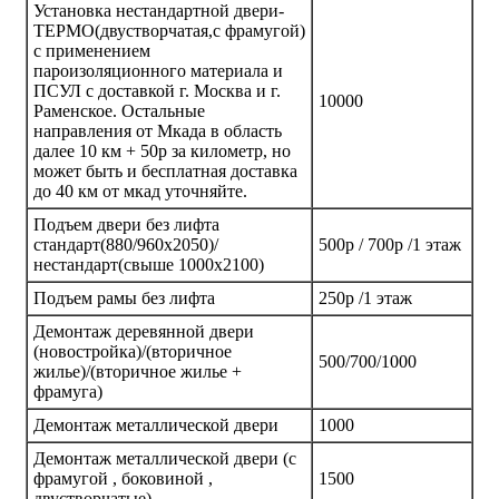
Установка нестандартной двери-
ТЕРМО(двустворчатая,с фрамугой)
с применением
пароизоляционного материала и
ПСУЛ с доставкой г. Москва и г.
10000
Раменское. Остальные
направления от Мкада в область
далее 10 км + 50р за километр, но
может быть и бесплатная доставка
до 40 км от мкад уточняйте.
Подъем двери без лифта
стандарт(880/960х2050)/
500р / 700р /1 этаж
нестандарт(свыше 1000х2100)
Подъем рамы без лифта
250р /1 этаж
Демонтаж деревянной двери
(новостройка)/(вторичное
500/700/1000
жилье)/(вторичное жилье +
фрамуга)
Демонтаж металлической двери
1000
Демонтаж металлической двери (с
фрамугой , боковиной ,
1500
двустворчатые)