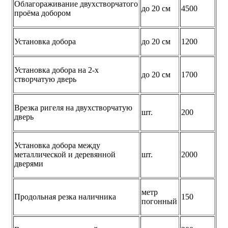
Облагораживание двухстворчатого
до 20 см
4500
проёма добором
Установка добора
до 20 см
1200
Установка добора на 2-х
до 20 см
1700
створчатую дверь
Врезка ригеля на двухстворчатую
шт.
200
дверь
Установка добора между
металлической и деревянной
шт.
2000
дверями
метр
Продольная резка наличника
150
погонный