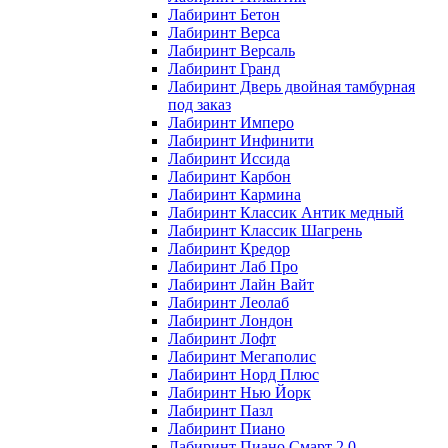
Лабиринт Бетон
Лабиринт Верса
Лабиринт Версаль
Лабиринт Гранд
Лабиринт Дверь двойная тамбурная
под заказ
Лабиринт Имперо
Лабиринт Инфинити
Лабиринт Иссида
Лабиринт Карбон
Лабиринт Кармина
Лабиринт Классик Антик медный
Лабиринт Классик Шагрень
Лабиринт Кредор
Лабиринт Лаб Про
Лабиринт Лайн Вайт
Лабиринт Леолаб
Лабиринт Лондон
Лабиринт Лофт
Лабиринт Мегаполис
Лабиринт Норд Плюс
Лабиринт Нью Йорк
Лабиринт Пазл
Лабиринт Пиано
Лабиринт Пиано Смарт 2.0