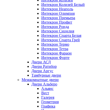
Интекрон Колизей
Интекрон Колизей Белый
Интекрон Неаполь
Интекрон Олимпия
Интекрон Премьера
Интекрон Профит
Интекрон Ронда
Интекрон Сицилия
Интекрон Спарта Белая
Интекрон Спарта Грей
Интекрон Термо
Интекрон Тетра
Интекрон Фараон
Интекрон Форте
Двери АСД
Двери Ратибор
Двери Аргус
Тамбурные двери
Межкомнатные двери
Двери Альберо
Альянс
Вест
Галерея
Геометрия
Графика