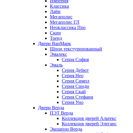
Империя
Классика
Лайн
Мегаполис
Мегаполис ГЛ
Неоклассика Про
Скин
Тренд
Двери ВанМарк
Шпон текстурированный
Эмалекс
Серия София
Эмаль
Серия Дебют
Серия Нео
Серия Симпл
Серия Синди
Серия Скай
Серия Стефани
Серия Уно
Двери Верда
ПЭТ Верда
Коллекция дверей Альтекс
Коллекция дверей Элеганс
Экошпон Верда