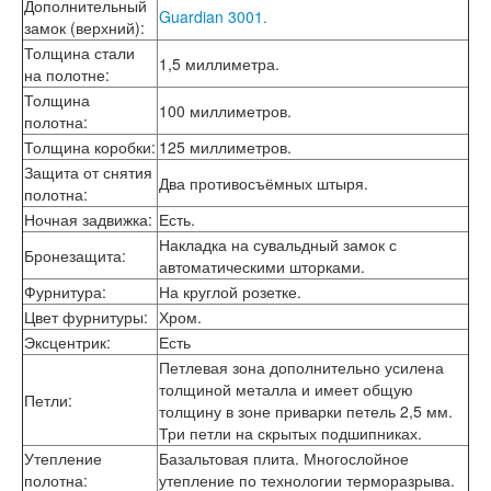
Двери АСД
Дополнительный
Guardian 3001.
Двери Ратибор
замок (верхний)
:
Двери Аргус
Толщина стали
1,5 миллиметра.
Тамбурные двери
на полотне
:
Межкомнатные двери
Толщина
Двери Альберо
100 миллиметров.
полотна
:
Альянс
Толщина коробки
:
125 миллиметров.
Вест
Защита от снятия
Галерея
Два противосъёмных штыря.
полотна
:
Геометрия
Ночная задвижка
:
Есть.
Графика
Империя
Накладка на сувальдный замок с
Бронезащита
:
Классика
автоматическими шторками.
Лайн
Фурнитура
:
На круглой розетке.
Мегаполис
Цвет фурнитуры
:
Хром.
Мегаполис ГЛ
Эксцентрик
:
Есть
Неоклассика Про
Петлевая зона дополнительно усилена
Скин
толщиной металла и имеет общую
Тренд
Петли
:
толщину в зоне приварки петель 2,5 мм.
Двери ВанМарк
Три петли на скрытых подшипниках.
Шпон текстурированный
Утепление
Базальтовая плита. Многослойное
Эмалекс
полотна
:
утепление по технологии терморазрыва.
Серия София