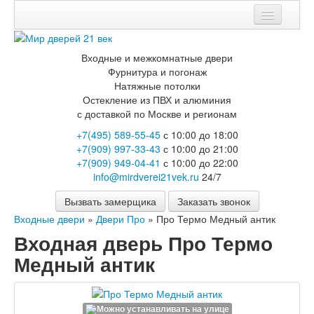
Мои заказы
Входные и межкомнатные двери
Корзина
Фурнитура и погонаж
Натяжные потолки
Каталог
Остекление из ПВХ и алюминия
с доставкой по Москве и регионам
Входные двери
+7(495) 589-55-45
с 10:00 до 18:00
Двери с терморазрывом для улицы
+7(909) 997-33-43
с 10:00 до 21:00
Противопожарные двери
+7(909) 949-04-41
с 10:00 до 22:00
Двери Бункер
info@mirdverei21vek.ru
24/7
Двери Лекс
Двери Термодор
Вызвать замерщика
Заказать звонок
Арктика
Входные двери
»
Двери Про
»
Про Термо Медный антик
Монолит
Стайл
Входная дверь Про Термо
Термо
Медный антик
Термо Лацио
Флагман
Электрозамок Смарт
Заводские двери