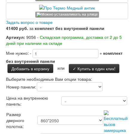
Двери Лабиринт
Лабиринт Аляска Лайт
Лабиринт Арт
Лабиринт Атлантик
Задать вопрос о товаре
Лабиринт Бетон
41400 руб.
за
комплект без внутренней панели
Лабиринт Верса
Артикул:
9056 -
Складская программа, доставка от 2 до 5
Лабиринт Версаль
дней при наличии на складе
Лабиринт Гранд
Лабиринт Дверь двойная тамбурная под
Мне нужно:
-
+
комплект
заказ
без внутренней панели
Лабиринт Имперо
Лабиринт Инфинити
или
Добавить в корзину
✓ Купить в один клик!
Лабиринт Иссида
Выберите необходимые Вам опции товара:
Лабиринт Карбон
Лабиринт Кармина
Номер панели:
Лабиринт Классик Антик медный
Лабиринт Классик Шагрень
Цена на внутреннюю
Лабиринт Кредор
панель:
Лабиринт Лаб Про
Размер
Лабиринт Лайн Вайт
дверного
Лабиринт Леолаб
полотна:
Лабиринт Лондон
Лабиринт Лофт