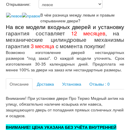
Открывание:
Лабиринт Мегаполис
Лабиринт Норд Плюс
В чём разница между левым и правым
Лабиринт Нью Йорк
открыванием двери?
Лабиринт Пазл
На все модели входных дверей и установку
Лабиринт Пиано
гарантия составляет
12 месяцев
,
на
Лабиринт Пиано Смарт 2.0
механические цилиндровые механизмы
Лабиринт Платинум
гарантия
3 месяца
c момента покупки!
Лабиринт Полярис лайт
Лабиринт Роял
Возможно изготовление дверей нестандартных
Лабиринт Сильвер
размеров "под заказ". О каждой модели уточнять. Срок
Лабиринт Сияна
изготовления 30-35 календарных дней. Предоплата не
Лабиринт Скайлаб
менее 100% за двери на заказ или нестандартные размеры.
Лабиринт Скандия
Лабиринт Смартлаб
Описание
Доставка
Установка
Отзывы : 0
Лабиринт Соналаб
Лабиринт Термолайт
Лабиринт Термомагнит
Внимание! При установке двери Про Термо Медный антик на
Лабиринт Трендо
улицу, обязательно наличие козырька или навеса,
Лабиринт Тундра Плюс
защищающего дверь от попадания прямых солнечных лучей
Лабиринт Урбан
и осадков.
Лабиринт Фрост
Лабиринт Шторм
ВНИМАНИЕ! ЦЕНА УКАЗАНА БЕЗ УЧЁТА ВНУТРЕННЕЙ