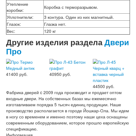
Эмаль
Утепление
Коробка с терморазрывом.
Серия Дебют
коробки
:
Серия Нео
Уплотнители
:
3 контура. Один из них магнитный.
Серия Симпл
Глазок
:
Глазка нет.
Серия Синди
Вес
:
120 кг
Серия Скай
Другие изделия раздела
Двери
Серия Стефани
Серия Уно
Про
Двери Верда
ПЭТ Верда
Коллекция дверей Альтекс
Коллекция дверей Элеганс
41400 руб.
40950 руб.
Экошпон Верда
Коллекция дверей Лофт
44500 руб.
Коллекция дверей Некст
Фабрика дверей c 2009 года производит и продает оптом
Коллекция дверей Техно
входные двери. На собственных базах мы ежемесячно
Эмаль Верда
изготавливаем порядка 5 тысяч единиц продукции. Наше
Двери Дворецкий
производство располагается в городе Йошкар-Ола. Мы идем
Шпон Дворецкий
в ногу со временем и именно поэтому наши цеха оснащены
Эмаль Дворецкий
современным оборудованием, которое прошло европейскую
Двери Про
спецификацию.
Инвизибл Про
Информация