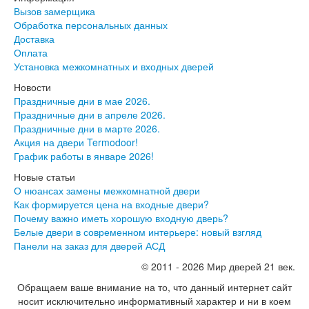
Экошпон Про
Вызов замерщика
Эмаль Про
Обработка персональных данных
Двери межкомнатные ВФД
Доставка
Атум ВФД
Оплата
Атум Про ВФД
Установка межкомнатных и входных дверей
Бейсик ВФД
Винтер ВФД
Новости
Иннова ВФД
Праздничные дни в мае 2026.
Классик Арт ВФД
Праздничные дни в апреле 2026.
Стокгольм ВФД
Праздничные дни в марте 2026.
Урбан ВФД
Акция на двери Termodoor!
Эмалекс ВФД
График работы в январе 2026!
Фурнитура
Новые статьи
Фурнитура Adden bau
О нюансах замены межкомнатной двери
Фурнитура Bussare
Как формируется цена на входные двери?
Фурнитура Vantage
Почему важно иметь хорошую входную дверь?
Фурнитура для раздвижных дверей
Белые двери в современном интерьере: новый взгляд
Распродажа
Панели на заказ для дверей АСД
Натяжные потолки
Окна
© 2011 - 2026 Мир дверей 21 век.
Информация
Обращаем ваше внимание на то, что данный интернет сайт
носит исключительно информативный характер и ни в коем
Вызов замерщика