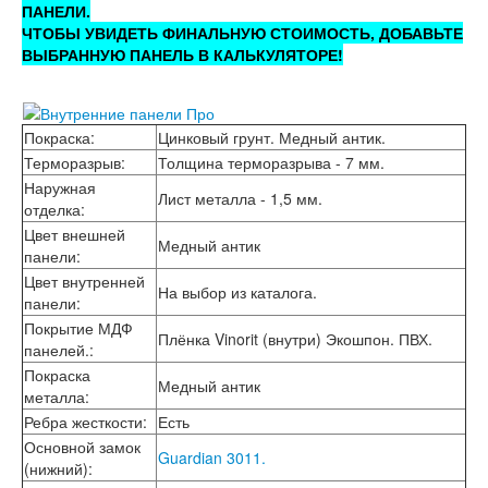
Лабиринт Эволаб
ПАНЕЛИ.
Двери Про
ЧТОБЫ УВИДЕТЬ ФИНАЛЬНУЮ СТОИМОСТЬ, ДОБАВЬТЕ
Двери Интекрон
ВЫБРАННУЮ ПАНЕЛЬ В КАЛЬКУЛЯТОРЕ!
Интекрон Брайтон Антрацит
Интекрон Вектор
Интекрон Гектор
Покраска
:
Цинковый грунт. Медный антик.
Интекрон Греция
Интекрон Италия
Терморазрыв
:
Толщина терморазрыва - 7 мм.
Интекрон Колизей
Наружная
Лист металла - 1,5 мм.
Интекрон Колизей Белый
отделка
:
Интекрон Неаполь
Цвет внешней
Медный антик
Интекрон Олимпия
панели
:
Интекрон Премьера
Цвет внутренней
На выбор из каталога.
Интекрон Профит
панели
:
Интекрон Ронда
Покрытие МДФ
Интекрон Сицилия
Плёнка Vinorit (внутри) Экошпон. ПВХ.
панелей.
:
Интекрон Спарта Белая
Покраска
Интекрон Спарта Грей
Медный антик
металла
:
Интекрон Термо
Ребра жесткости
:
Есть
Интекрон Тетра
Интекрон Фараон
Основной замок
Guardian 3011.
Интекрон Форте
(нижний)
: