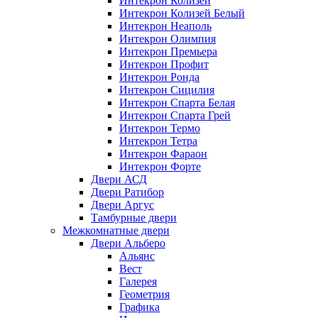
Интекрон Колизей
Интекрон Колизей Белый
Интекрон Неаполь
Интекрон Олимпия
Интекрон Премьера
Интекрон Профит
Интекрон Ронда
Интекрон Сицилия
Интекрон Спарта Белая
Интекрон Спарта Грей
Интекрон Термо
Интекрон Тетра
Интекрон Фараон
Интекрон Форте
Двери АСД
Двери Ратибор
Двери Аргус
Тамбурные двери
Межкомнатные двери
Двери Альберо
Альянс
Вест
Галерея
Геометрия
Графика