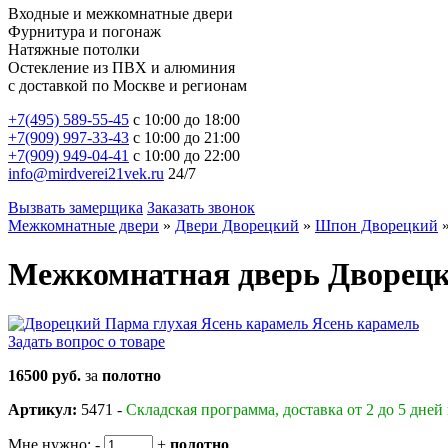
Входные и межкомнатные двери
Фурнитура и погонаж
Натяжные потолки
Остекление из ПВХ и алюминия
с доставкой по Москве и регионам
+7(495) 589-55-45
с 10:00 до 18:00
+7(909) 997-33-43
с 10:00 до 21:00
+7(909) 949-04-41
с 10:00 до 22:00
info@mirdverei21vek.ru
24/7
Вызвать замерщика
Заказать звонок
Межкомнатные двери
»
Двери Дворецкий
»
Шпон Дворецкий
Межкомнатная дверь Дворецк
Задать вопрос о товаре
16500 руб.
за
полотно
Артикул:
5471 -
Складская программа, доставка от 2 до 5 дней
Мне нужно:
-
+
полотно