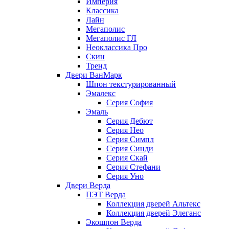
Империя
Классика
Лайн
Мегаполис
Мегаполис ГЛ
Неоклассика Про
Скин
Тренд
Двери ВанМарк
Шпон текстурированный
Эмалекс
Серия София
Эмаль
Серия Дебют
Серия Нео
Серия Симпл
Серия Синди
Серия Скай
Серия Стефани
Серия Уно
Двери Верда
ПЭТ Верда
Коллекция дверей Альтекс
Коллекция дверей Элеганс
Экошпон Верда