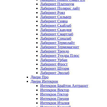
Лабиринт Платинум
Лабиринт Полярис лайт
Лабиринт Роял
Лабиринт Сильвер
Лабиринт Сияна
Лабиринт Скайлаб
Лабиринт Скандия
Лабиринт Смартлаб
Лабиринт Соналаб
Лабиринт Термолайт
Лабиринт Термомагнит
Лабиринт Трендо
Лабиринт Тундра Плюс
Лабиринт Урбан
Лабиринт Фрост
Лабиринт Шторм
Лабиринт Эволаб
Двери Про
Двери Интекрон
Интекрон Брайтон Антрацит
Интекрон Вектор
Интекрон Гектор
Интекрон Греция
Интекрон Италия