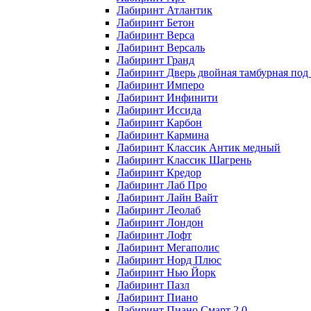
Лабиринт Атлантик
Лабиринт Бетон
Лабиринт Верса
Лабиринт Версаль
Лабиринт Гранд
Лабиринт Дверь двойная тамбурная под 
Лабиринт Имперо
Лабиринт Инфинити
Лабиринт Иссида
Лабиринт Карбон
Лабиринт Кармина
Лабиринт Классик Антик медный
Лабиринт Классик Шагрень
Лабиринт Кредор
Лабиринт Лаб Про
Лабиринт Лайн Вайт
Лабиринт Леолаб
Лабиринт Лондон
Лабиринт Лофт
Лабиринт Мегаполис
Лабиринт Норд Плюс
Лабиринт Нью Йорк
Лабиринт Пазл
Лабиринт Пиано
Лабиринт Пиано Смарт 2.0