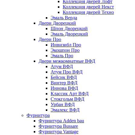
Коллекция дверей Лофт
Коллекция дверей Некст
Коллекция дверей Техно
Эмаль Верда
Двери Дворецкий
Шпон Дворецкий
Эмаль Дворецкий
Двери Про
Инвизибл Про
Экошпон Про
Эмаль Про
Двери межкомнатные ВФД
Атум ВФД
Атум Про ВФД
Бейсик ВФД
Винтер ВФД
Иннова ВФД
Классик Арт ВФД
Стокгольм ВФД
Урбан ВФД
Эмалекс ВФД
Фурнитура
Фурнитура Adden bau
Фурнитура Bussare
Фурнитура Vantage