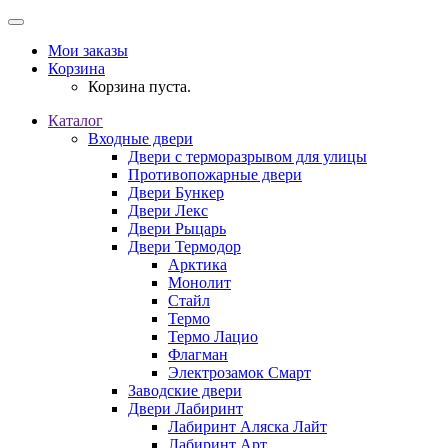
Мои заказы
Корзина
Корзина пуста.
Каталог
Входные двери
Двери с терморазрывом для улицы
Противопожарные двери
Двери Бункер
Двери Лекс
Двери Рыцарь
Двери Термодор
Арктика
Монолит
Стайл
Термо
Термо Лацио
Флагман
Электрозамок Смарт
Заводские двери
Двери Лабиринт
Лабиринт Аляска Лайт
Лабиринт Арт