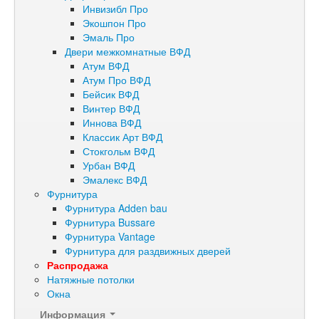
Инвизибл Про
Экошпон Про
Эмаль Про
Двери межкомнатные ВФД
Атум ВФД
Атум Про ВФД
Бейсик ВФД
Винтер ВФД
Иннова ВФД
Классик Арт ВФД
Стокгольм ВФД
Урбан ВФД
Эмалекс ВФД
Фурнитура
Фурнитура Adden bau
Фурнитура Bussare
Фурнитура Vantage
Фурнитура для раздвижных дверей
Распродажа
Натяжные потолки
Окна
Информация