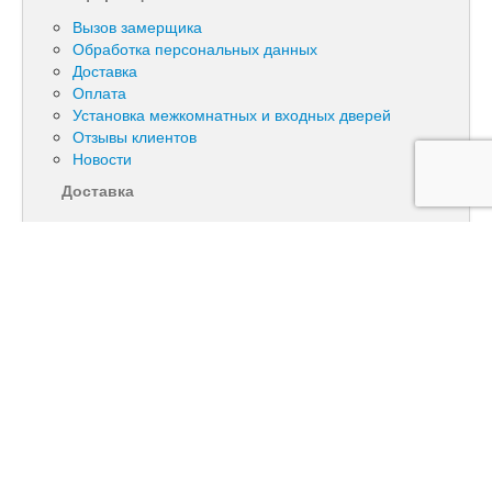
Вызов замерщика
Обработка персональных данных
Доставка
Оплата
Установка межкомнатных и входных дверей
Отзывы клиентов
Новости
Доставка
Контакты
Входные и межкомнатные двери
Фурнитура и погонаж
Натяжные потолки
Остекление из ПВХ и алюминия
с доставкой по Москве и регионам
+7(495) 589-55-45
с 10:00 до 18:00
+7(909) 997-33-43
с 10:00 до 21:00
+7(909) 949-04-41
с 10:00 до 22:00