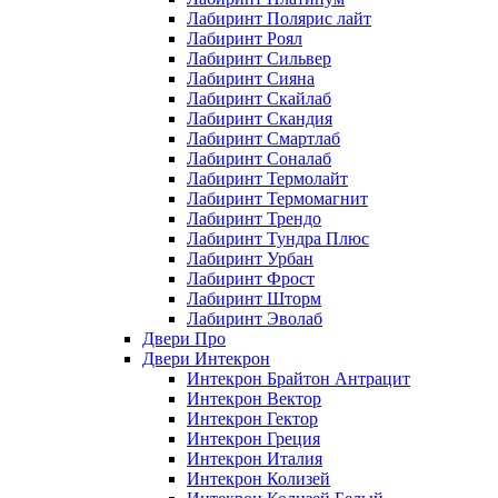
Лабиринт Полярис лайт
Лабиринт Роял
Лабиринт Сильвер
Лабиринт Сияна
Лабиринт Скайлаб
Лабиринт Скандия
Лабиринт Смартлаб
Лабиринт Соналаб
Лабиринт Термолайт
Лабиринт Термомагнит
Лабиринт Трендо
Лабиринт Тундра Плюс
Лабиринт Урбан
Лабиринт Фрост
Лабиринт Шторм
Лабиринт Эволаб
Двери Про
Двери Интекрон
Интекрон Брайтон Антрацит
Интекрон Вектор
Интекрон Гектор
Интекрон Греция
Интекрон Италия
Интекрон Колизей