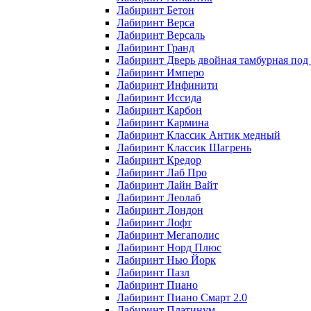
Лабиринт Бетон
Лабиринт Верса
Лабиринт Версаль
Лабиринт Гранд
Лабиринт Дверь двойная тамбурная под 
Лабиринт Имперо
Лабиринт Инфинити
Лабиринт Иссида
Лабиринт Карбон
Лабиринт Кармина
Лабиринт Классик Антик медный
Лабиринт Классик Шагрень
Лабиринт Кредор
Лабиринт Лаб Про
Лабиринт Лайн Вайт
Лабиринт Леолаб
Лабиринт Лондон
Лабиринт Лофт
Лабиринт Мегаполис
Лабиринт Норд Плюс
Лабиринт Нью Йорк
Лабиринт Пазл
Лабиринт Пиано
Лабиринт Пиано Смарт 2.0
Лабиринт Платинум