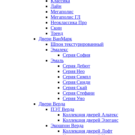
Классика
Лайн
Мегаполис
Мегаполис ГЛ
Неоклассика Про
Скин
Тренд
Двери ВанМарк
Шпон текстурированный
Эмалекс
Серия София
Эмаль
Серия Дебют
Серия Нео
Серия Симпл
Серия Синди
Серия Скай
Серия Стефани
Серия Уно
Двери Верда
ПЭТ Верда
Коллекция дверей Альтекс
Коллекция дверей Элеганс
Экошпон Верда
Коллекция дверей Лофт