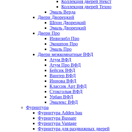
Коллекция дверей Некст
Коллекция дверей Техно
Эмаль Верда
Двери Дворецкий
Шпон Дворецкий
Эмаль Дворецкий
Двери Про
Инвизибл Про
Экошпон Про
Эмаль Про
Двери межкомнатные ВФД
Атум ВФД
Атум Про ВФД
Бейсик ВФД
Винтер ВФД
Иннова ВФД
Классик Арт ВФД
Стокгольм ВФД
Урбан ВФД
Эмалекс ВФД
Фурнитура
Фурнитура Adden bau
Фурнитура Bussare
Фурнитура Vantage
Фурнитура для раздвижных дверей