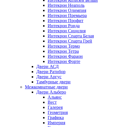
Интекрон Колизей Белый
Интекрон Неаполь
Интекрон Олимпия
Интекрон Премьера
Интекрон Профит
Интекрон Ронда
Интекрон Сицилия
Интекрон Спарта Белая
Интекрон Спарта Грей
Интекрон Термо
Интекрон Тетра
Интекрон Фараон
Интекрон Форте
Двери АСД
Двери Ратибор
Двери Аргус
Тамбурные двери
Межкомнатные двери
Двери Альберо
Альянс
Вест
Галерея
Геометрия
Графика
Империя