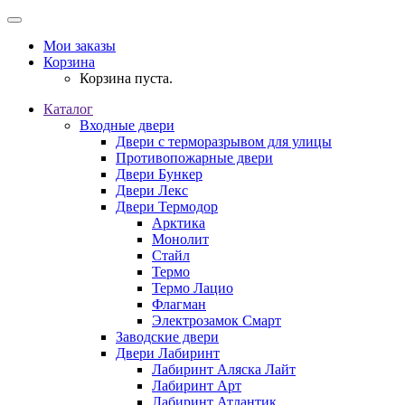
Мои заказы
Корзина
Корзина пуста.
Каталог
Входные двери
Двери с терморазрывом для улицы
Противопожарные двери
Двери Бункер
Двери Лекс
Двери Термодор
Арктика
Монолит
Стайл
Термо
Термо Лацио
Флагман
Электрозамок Смарт
Заводские двери
Двери Лабиринт
Лабиринт Аляска Лайт
Лабиринт Арт
Лабиринт Атлантик