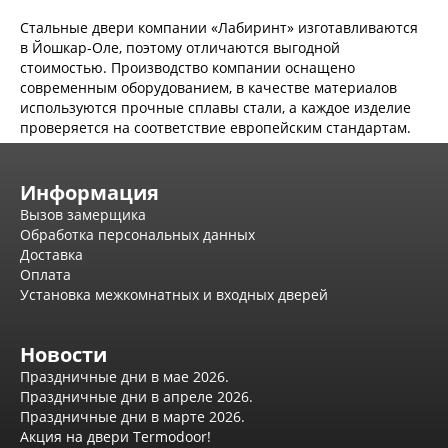
Экошпон Про
Стальные двери компании «Лабиринт» изготавливаются
Эмаль Про
в Йошкар-Оле, поэтому отличаются выгодной
Двери межкомнатные ВФД
стоимостью. Производство компании оснащено
Атум ВФД
современным оборудованием, в качестве материалов
Атум Про ВФД
используются прочные сплавы стали, а каждое изделие
Бейсик ВФД
проверяется на соответствие европейским стандартам.
Винтер ВФД
Иннова ВФД
Классик Арт ВФД
Информация
Стокгольм ВФД
Урбан ВФД
Вызов замерщика
Эмалекс ВФД
Обработка персональных данных
Фурнитура
Доставка
Фурнитура Adden bau
Оплата
Фурнитура Bussare
Установка межкомнатных и входных дверей
Фурнитура Vantage
Фурнитура для раздвижных дверей
Распродажа
Новости
Натяжные потолки
Праздничные дни в мае 2026.
Окна
Праздничные дни в апреле 2026.
Праздничные дни в марте 2026.
Информация
Акция на двери Termodoor!