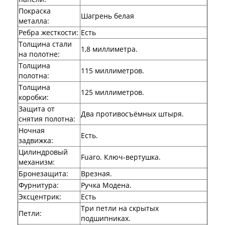
Двери АСД
Покраска
Двери Ратибор
Шагрень белая
металла
:
Двери Аргус
Ребра жесткости
:
Есть
Тамбурные двери
Межкомнатные двери
Толщина стали
1,8 миллиметра.
Двери Альберо
на полотне
:
Альянс
Толщина
115 миллиметров.
Вест
полотна
:
Галерея
Толщина
125 миллиметров.
Геометрия
коробки
:
Графика
Защита от
Империя
Два противосъёмных штыря.
снятия полотна
:
Классика
Ночная
Лайн
Есть.
задвижка
:
Мегаполис
Цилиндровый
Мегаполис ГЛ
Fuaro. Ключ-вертушка.
механизм
:
Неоклассика Про
Бронезащита
Скин
:
Врезная.
Тренд
Фурнитура
:
Ручка Модена.
Двери ВанМарк
Эксцентрик
:
Есть
Шпон текстурированный
Три петли на скрытых
Петли
:
Эмалекс
подшипниках.
Серия София