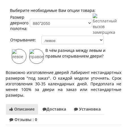
Лабиринт Лофт
Лабиринт Мегаполис
Выберите необходимые Вам опции товара:
Лабиринт Норд Плюс
Размер
Лабиринт Нью Йорк
дверного
Лабиринт Пазл
полотна:
Лабиринт Пиано
Лабиринт Пиано Смарт 2.0
Открывание:
Лабиринт Платинум
Лабиринт Полярис лайт
В чём разница между левым и
Лабиринт Роял
правым открыванием двери?
Лабиринт Сильвер
Лабиринт Сияна
Лабиринт Скайлаб
Возможно изготовление дверей Лабиринт нестандартных
Лабиринт Скандия
размеров "под заказ". О каждой модели уточнять. Срок
Лабиринт Смартлаб
изготовления 30-35 календарных дней. Предоплата не
Лабиринт Соналаб
менее 100% за двери на заказ или нестандартные
Лабиринт Термолайт
размеры.
Лабиринт Термомагнит
Лабиринт Трендо
Лабиринт Тундра Плюс
Описание
Доставка
Установка
Лабиринт Урбан
Отзывы : 0
Лабиринт Фрост
Лабиринт Шторм