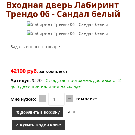
Входная дверь Лабиринт
Заводские двери
Двери Лабиринт
Трендо 06 - Сандал белый
Лабиринт Аляска Лайт
Лабиринт Арт
Лабиринт Атлантик
Лабиринт Бетон
Лабиринт Верса
Лабиринт Версаль
Задать вопрос о товаре
Лабиринт Гранд
Лабиринт Дверь двойная тамбурная под заказ
Лабиринт Имперо
Лабиринт Инфинити
42100 руб.
за
комплект
Лабиринт Иссида
Артикул:
9570 -
Складская программа, доставка от 2
Лабиринт Карбон
до 5 дней при наличии на складе
Лабиринт Кармина
Лабиринт Классик Антик медный
-
+
комплект
Мне нужно:
Лабиринт Классик Шагрень
Лабиринт Кредор
Лабиринт Лаб Про
или
Добавить в корзину
Лабиринт Лайн Вайт
Лабиринт Леолаб
✓ Купить в один клик!
Лабиринт Лондон