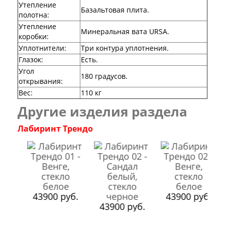
Утепление
Эмаль
Базальтовая плита.
полотна
:
Серия Дебют
Утепление
Серия Нео
Минеральная вата URSA.
коробки
:
Серия Симпл
Уплотнители
:
Три контура уплотнения.
Серия Синди
Серия Скай
Глазок
:
Есть.
Серия Стефани
Угол
180 градусов.
Серия Уно
открывания
:
Двери Верда
Вес
:
110 кг
ПЭТ Верда
Другие изделия раздела
Коллекция дверей Альтекс
Коллекция дверей Элеганс
Лабиринт Трендо
Экошпон Верда
Коллекция дверей Лофт
Коллекция дверей Некст
Коллекция дверей Техно
Эмаль Верда
Двери Дворецкий
Шпон Дворецкий
43900 руб.
43900 руб.
Эмаль Дворецкий
.
43900 руб.
Двери Про
Инвизибл Про