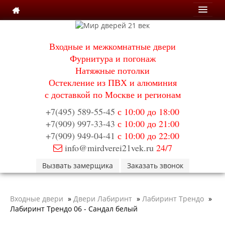
Мои заказы
Входные и межкомнатные двери
Корзина
Фурнитура и погонаж
Натяжные потолки
Каталог
Остекление из ПВХ и алюминия
Входные двери
с доставкой по Москве и регионам
Двери с терморазрывом для улицы
Противопожарные двери
+7(495) 589-55-45
с 10:00 до 18:00
Двери Бункер
+7(909) 997-33-43
с 10:00 до 21:00
Двери Лекс
+7(909) 949-04-41
с 10:00 до 22:00
Двери Рыцарь
info@mirdverei21vek.ru
24/7
Двери Термодор
Арктика
Вызвать замерщика
Заказать звонок
Монолит
Стайл
Термо
Входные двери
»
Двери Лабиринт
»
Лабиринт Трендо
»
Термо Лацио
Лабиринт Трендо 06 - Сандал белый
Флагман
Электрозамок Смарт