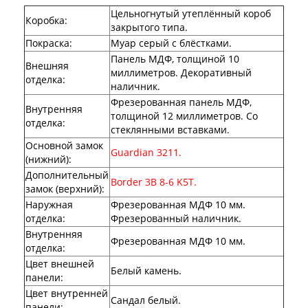
Лабиринт Эволаб
Цельногнутый утеплённый короб
Коробка
:
Двери Про
закрытого типа.
Двери Интекрон
Покраска
:
Муар серый с блёстками.
Интекрон Брайтон Антрацит
Панель МДФ, толщиной 10
Интекрон Вектор
Внешняя
миллиметров. Декоративный
Интекрон Гектор
отделка
:
наличник.
Интекрон Греция
Фрезерованная панель МДФ,
Интекрон Италия
Внутренняя
толщиной 12 миллиметров. Со
Интекрон Колизей
отделка
:
стеклянными вставками.
Интекрон Колизей Белый
Основной замок
Интекрон Неаполь
Guardian 3211.
(нижний)
:
Интекрон Олимпия
Интекрон Премьера
Дополнительный
Border 3B 8-6 K5T.
Интекрон Профит
замок (верхний)
:
Интекрон Ронда
Наружная
Фрезерованная МДФ 10 мм.
Интекрон Сицилия
отделка
:
Фрезерованный наличник.
Интекрон Спарта Белая
Внутренняя
Фрезерованная МДФ 10 мм.
Интекрон Спарта Грей
отделка
:
Интекрон Термо
Цвет внешней
Интекрон Тетра
Белый камень.
панели
:
Интекрон Фараон
Цвет внутренней
Интекрон Форте
Сандал белый.
панели
: