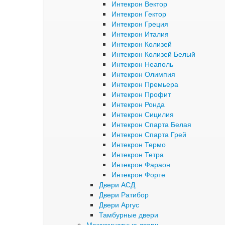
Интекрон Вектор
Интекрон Гектор
Интекрон Греция
Интекрон Италия
Интекрон Колизей
Интекрон Колизей Белый
Интекрон Неаполь
Интекрон Олимпия
Интекрон Премьера
Интекрон Профит
Интекрон Ронда
Интекрон Сицилия
Интекрон Спарта Белая
Интекрон Спарта Грей
Интекрон Термо
Интекрон Тетра
Интекрон Фараон
Интекрон Форте
Двери АСД
Двери Ратибор
Двери Аргус
Тамбурные двери
Межкомнатные двери