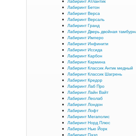
Лабиринт Атлантик
Лабиринт Бетон
Лабиринт Верса
Лабиринт Версаль
Лабиринт Гранд
Лабиринт Дверь двойная тамбурна
Лабиринт Имперо
Лабиринт Инфинити
Лабиринт Иссида
Лабиринт Карбон
Лабиринт Кармина
Лабиринт Классик Антик медный
Лабиринт Классик Шагрень
Лабиринт Кредор
Лабиринт Лаб Про
Лабиринт Лайн Вайт
Лабиринт Леолаб
Лабиринт Лондон
Лабиринт Лофт
Лабиринт Мегаполис
Лабиринт Норд Плюс
Лабиринт Нью Йорк
Лабиринт Пазл