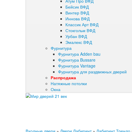
Атум Про ВФД
Бейсик ВФД
Винтер ВФД
Иннова ВФД
Классик Арт ВФД
Стокгольм ВФД
Урбан ВФД
Эмалекс ВФД
Фурнитура
Фурнитура Adden bau
Фурнитура Bussare
Фурнитура Vantage
Фурнитура для раздвижных дверей
Распродажа
Натяжные потолки
Окна
Входные двери
»
Двери Лабиринт
»
Лабиринт Трендо