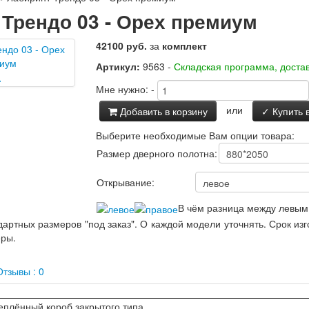
Трендо 03 - Орех премиум
42100 руб.
за
комплект
Артикул:
9563 -
Складская программа, достав
Мне нужно:
-
или
Добавить в корзину
✓ Купить в
Выберите необходимые Вам опции товара:
Размер дверного полотна:
Открывание:
В чём разница между левым
артных размеров "под заказ". О каждой модели уточнять. Срок из
еры.
тзывы : 0
еплённый короб закрытого типа.