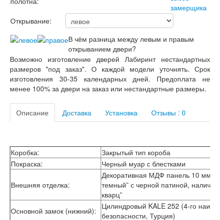
полотна:
Лабиринт Мегаполис
Лабиринт Норд Плюс
Открывание:
Лабиринт Нью Йорк
Лабиринт Пазл
В чём разница между левым и правым
Лабиринт Пиано
открыванием двери?
Лабиринт Пиано Смарт 2.0
Возможно изготовление дверей Лабиринт нестандартных
Лабиринт Платинум
размеров "под заказ". О каждой модели уточнять. Срок
Лабиринт Полярис лайт
изготовления 30-35 календарных дней. Предоплата не
Лабиринт Роял
менее 100% за двери на заказ или нестандартные размеры.
Лабиринт Сильвер
Лабиринт Сияна
Описание
Доставка
Установка
Отзывы : 0
Лабиринт Скайлаб
Лабиринт Скандия
Лабиринт Смартлаб
Лабиринт Соналаб
Коробка:
Закрытый тип короба
Лабиринт Термолайт
Покраска:
Черный муар с блестками
Лабиринт Термомагнит
Декоративная МДФ панель 10 мм в ц
Лабиринт Трендо
Внешняя отделка:
темный” с черной патиной, налични
Лабиринт Тундра Плюс
кварц”
Лабиринт Урбан
Лабиринт Фрост
Цилиндровый KALE 252 (4-го наивы
Основной замок (нижний):
Лабиринт Шторм
безопасности, Турция)