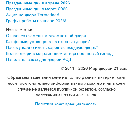
Праздничные дни в апреле 2026.
Эмаль
Праздничные дни в марте 2026.
Серия Дебют
Акция на двери Termodoor!
Серия Нео
График работы в январе 2026!
Серия Симпл
Серия Синди
Новые статьи
Серия Скай
О нюансах замены межкомнатной двери
Серия Стефани
Как формируется цена на входные двери?
Серия Уно
Почему важно иметь хорошую входную дверь?
Двери Верда
Белые двери в современном интерьере: новый взгляд
ПЭТ Верда
Панели на заказ для дверей АСД
Коллекция дверей Альтекс
© 2011 - 2026 Мир дверей 21 век.
Коллекция дверей Элеганс
Экошпон Верда
Обращаем ваше внимание на то, что данный интернет сайт
Коллекция дверей Лофт
носит исключительно информативный характер и ни в коем
Коллекция дверей Некст
случае не является публичной офертой, согласно
Коллекция дверей Техно
положениям Статьи 437 ГК РФ.
Эмаль Верда
Политика конфиденциальности
.
Двери Дворецкий
Шпон Дворецкий
Эмаль Дворецкий
Двери Про
Инвизибл Про