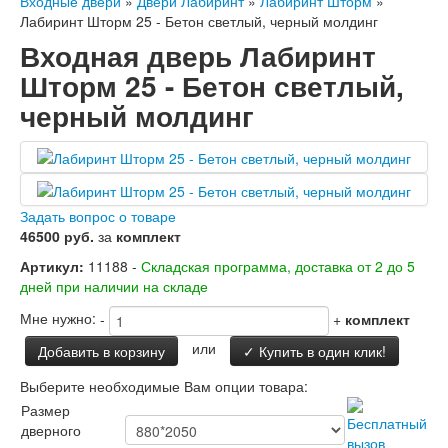
Входные двери
»
Двери Лабиринт
»
Лабиринт Шторм
»
Двери Лабиринт
Лабиринт Шторм 25 - Бетон светлый, черный молдинг
Лабиринт Аляска Лайт
Входная дверь Лабиринт
Лабиринт Арт
Лабиринт Атлантик
Шторм 25 - Бетон светлый,
Лабиринт Бетон
черный молдинг
Лабиринт Верса
Лабиринт Версаль
Лабиринт Гранд
Лабиринт Дверь двойная тамбурная под
заказ
Лабиринт Имперо
Задать вопрос о товаре
Лабиринт Инфинити
46500 руб.
за
комплект
Лабиринт Иссида
Лабиринт Карбон
Артикул:
11188 -
Складская программа, доставка от 2 до 5
Лабиринт Кармина
дней при наличии на складе
Лабиринт Классик Антик медный
Мне нужно:
-
+
комплект
Лабиринт Классик Шагрень
Лабиринт Кредор
или
Добавить в корзину
✓ Купить в один клик!
Лабиринт Лаб Про
Лабиринт Лайн Вайт
Выберите необходимые Вам опции товара:
Лабиринт Леолаб
Размер
Лабиринт Лондон
дверного
Лабиринт Лофт