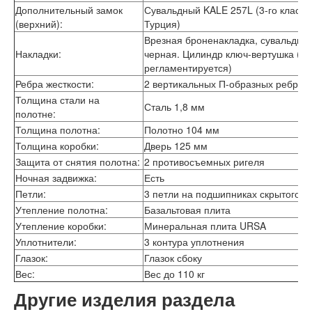
Лабиринт Эволаб
Дополнительный замок
Сувальдный KALE 257L (3-го класса
Двери Про
(верхний):
Турция)
Двери Интекрон
Врезная броненакладка, сувальдна
Интекрон Брайтон Антрацит
Накладки:
черная. Цилиндр ключ-вертушка (пр
Интекрон Вектор
регламентируется)
Интекрон Гектор
Ребра жесткости:
2 вертикальных П-образных ребра 
Интекрон Греция
Толщина стали на
Интекрон Италия
Сталь 1,8 мм
полотне:
Интекрон Колизей
Толщина полотна:
Полотно 104 мм
Интекрон Колизей Белый
Толщина коробки:
Дверь 125 мм
Интекрон Неаполь
Интекрон Олимпия
Защита от снятия полотна:
2 противосъемных ригеля
Интекрон Премьера
Ночная задвижка:
Есть
Интекрон Профит
Петли:
3 петли на подшипниках скрытого т
Интекрон Ронда
Утепление полотна:
Базальтовая плита
Интекрон Сицилия
Утепление коробки:
Минеральная плита URSA
Интекрон Спарта Белая
Уплотнители:
3 контура уплотнения
Интекрон Спарта Грей
Интекрон Термо
Глазок:
Глазок сбоку
Интекрон Тетра
Вес:
Вес до 110 кг
Интекрон Фараон
Другие изделия раздела
Интекрон Форте