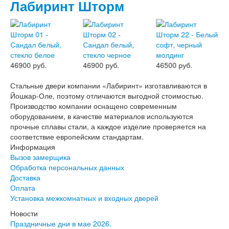
Двери АСД
Лабиринт Шторм
Двери Ратибор
Двери Аргус
Тамбурные двери
Межкомнатные двери
Двери Альберо
Альянс
46900 руб.
46900 руб.
46500 руб.
Вест
Галерея
Стальные двери компании «Лабиринт» изготавливаются в
Геометрия
Йошкар-Оле, поэтому отличаются выгодной стоимостью.
Графика
Производство компании оснащено современным
Империя
оборудованием, в качестве материалов используются
Классика
прочные сплавы стали, а каждое изделие проверяется на
Лайн
соответствие европейским стандартам.
Мегаполис
Информация
Мегаполис ГЛ
Вызов замерщика
Неоклассика Про
Обработка персональных данных
Скин
Доставка
Тренд
Оплата
Двери ВанМарк
Установка межкомнатных и входных дверей
Шпон текстурированный
Новости
Эмалекс
Праздничные дни в мае 2026.
Серия София