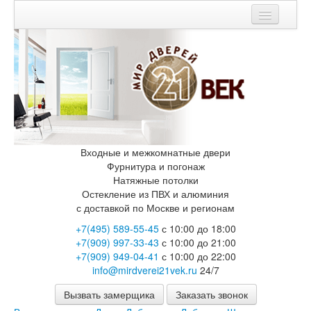
Мои заказы
Корзина
Каталог
Входные двери
Двери с терморазрывом для улицы
Противопожарные двери
Входные и межкомнатные двери
Двери Бункер
Фурнитура и погонаж
Двери Лекс
Натяжные потолки
Двери Термодор
Остекление из ПВХ и алюминия
Арктика
с доставкой по Москве и регионам
Монолит
+7(495) 589-55-45
с 10:00 до 18:00
Стайл
+7(909) 997-33-43
с 10:00 до 21:00
Термо
+7(909) 949-04-41
с 10:00 до 22:00
Термо Лацио
info@mirdverei21vek.ru
24/7
Флагман
Электрозамок Смарт
Вызвать замерщика
Заказать звонок
Заводские двери