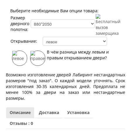
Лабиринт Норд Плюс
Лабиринт Нью Йорк
Выберите необходимые Вам опции товара:
Лабиринт Пазл
Размер
Лабиринт Пиано
дверного
Лабиринт Пиано Смарт 2.0
полотна:
Лабиринт Платинум
Лабиринт Полярис лайт
Открывание:
Лабиринт Роял
Лабиринт Сильвер
В чём разница между левым и
Лабиринт Сияна
правым открыванием двери?
Лабиринт Скайлаб
Лабиринт Скандия
Лабиринт Смартлаб
Возможно изготовление дверей Лабиринт нестандартных
Лабиринт Соналаб
размеров "под заказ". О каждой модели уточнять. Срок
Лабиринт Термолайт
изготовления 30-35 календарных дней. Предоплата не
Лабиринт Термомагнит
менее 100% за двери на заказ или нестандартные
Лабиринт Трендо
размеры.
Лабиринт Тундра Плюс
Лабиринт Урбан
Описание
Доставка
Установка
Лабиринт Фрост
Лабиринт Шторм
Отзывы : 0
Лабиринт Эволаб