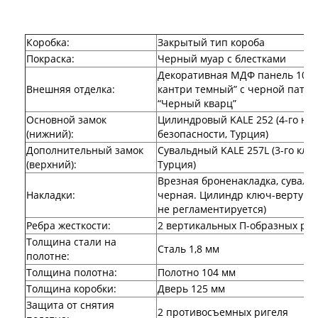
Двери Про
Двери Интекрон
Интекрон Брайтон Антрацит
Коробка:
Закрытый тип короба
Интекрон Вектор
Покраска:
Черный муар с блестками
Интекрон Гектор
Интекрон Греция
Декоративная МДФ панель 10 мм
Внешняя отделка:
Интекрон Италия
кантри темный” с черной патин
Интекрон Колизей
“Черный кварц”
Интекрон Колизей Белый
Основной замок
Цилиндровый KALE 252 (4-го на
Интекрон Неаполь
(нижний):
безопасности, Турция)
Интекрон Олимпия
Дополнительный замок
Сувальдный KALE 257L (3-го кла
Интекрон Премьера
(верхний):
Турция)
Интекрон Профит
Врезная броненакладка, суваль
Интекрон Ронда
Накладки:
черная. Цилиндр ключ-вертушк
Интекрон Сицилия
не регламентируется)
Интекрон Спарта Белая
Ребра жесткости:
2 вертикальных П-образных реб
Интекрон Спарта Грей
Толщина стали на
Интекрон Термо
Сталь 1,8 мм
полотне:
Интекрон Тетра
Толщина полотна:
Полотно 104 мм
Интекрон Фараон
Интекрон Форте
Толщина коробки:
Дверь 125 мм
Двери АСД
Защита от снятия
2 противосъемных ригеля
Двери Ратибор