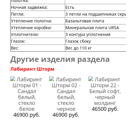
полотна:
Двери Аргус
Ночная задвижка:
Есть
Тамбурные двери
Петли:
3 петли на подшипниках скрыто
Межкомнатные двери
Утепление полотна:
Базальтовая плита
Двери Альберо
Утепление коробки:
Минеральная плита URSA
Альянс
Уплотнители:
3 контура уплотнения
Вест
Галерея
Глазок:
Глазок сбоку
Геометрия
Вес:
Вес до 110 кг
Графика
Другие изделия раздела
Империя
Классика
Лабиринт Шторм
Лайн
Мегаполис
Мегаполис ГЛ
Неоклассика Про
Скин
Тренд
Двери ВанМарк
46500 руб.
Шпон текстурированный
.
46900 руб.
46900 руб.
Эмалекс
Серия София
Эмаль