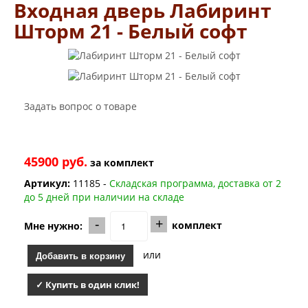
Двери Лабиринт
Входная дверь Лабиринт
Лабиринт Аляска Лайт
Шторм 21 - Белый софт
Лабиринт Арт
Лабиринт Атлантик
Лабиринт Бетон
Лабиринт Верса
Лабиринт Версаль
Лабиринт Гранд
Задать вопрос о товаре
Лабиринт Дверь двойная тамбурная под заказ
Лабиринт Имперо
Лабиринт Инфинити
Лабиринт Иссида
45900 руб.
за
комплект
Лабиринт Карбон
Лабиринт Кармина
Артикул:
11185 -
Складская программа, доставка от 2
Лабиринт Классик Антик медный
до 5 дней при наличии на складе
Лабиринт Классик Шагрень
-
+
Лабиринт Кредор
комплект
Мне нужно:
Лабиринт Лаб Про
Лабиринт Лайн Вайт
или
Добавить в корзину
Лабиринт Леолаб
Лабиринт Лондон
✓ Купить в один клик!
Лабиринт Лофт
Лабиринт Мегаполис