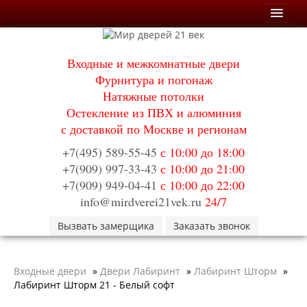
Мои заказы
Входные и межкомнатные двери
Корзина
Фурнитура и погонаж
Натяжные потолки
Каталог
Остекление из ПВХ и алюминия
Входные двери
с доставкой по Москве и регионам
Двери с терморазрывом для улицы
Противопожарные двери
+7(495) 589-55-45
с 10:00 до 18:00
Двери Бункер
+7(909) 997-33-43
с 10:00 до 21:00
Двери Лекс
+7(909) 949-04-41
с 10:00 до 22:00
Двери Термодор
Арктика
info@mirdverei21vek.ru
24/7
Монолит
Вызвать замерщика
Стайл
Заказать звонок
Термо
Термо Лацио
Флагман
Входные двери
»
Двери Лабиринт
»
Лабиринт Шторм
»
Электрозамок Смарт
Лабиринт Шторм 21 - Белый софт
Заводские двери