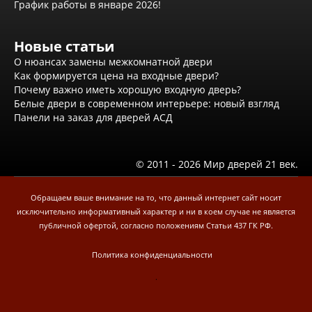
Эмаль Про
График работы в январе 2026!
Двери межкомнатные ВФД
Атум ВФД
Атум Про ВФД
Новые статьи
Бейсик ВФД
О нюансах замены межкомнатной двери
Винтер ВФД
Как формируется цена на входные двери?
Иннова ВФД
Почему важно иметь хорошую входную дверь?
Классик Арт ВФД
Белые двери в современном интерьере: новый взгляд
Стокгольм ВФД
Панели на заказ для дверей АСД
Урбан ВФД
Эмалекс ВФД
Фурнитура
© 2011 - 2026 Мир дверей 21 век.
Фурнитура Adden bau
Фурнитура Bussare
Фурнитура Vantage
Обращаем ваше внимание на то, что данный интернет сайт носит
Фурнитура для раздвижных дверей
исключительно информативный характер и ни в коем случае не является
Распродажа
публичной офертой, согласно положениям Статьи 437 ГК РФ.
Натяжные потолки
Окна
Политика конфиденциальности
Информация
.
Вызов замерщика
Обработка персональных данных