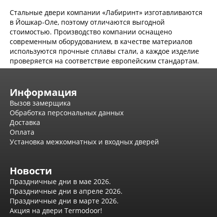
Серия Дебют
Стальные двери компании «Лабиринт» изготавливаются
Серия Нео
в Йошкар-Оле, поэтому отличаются выгодной
Серия Симпл
стоимостью. Производство компании оснащено
Серия Синди
современным оборудованием, в качестве материалов
Серия Скай
используются прочные сплавы стали, а каждое изделие
Серия Стефани
проверяется на соответствие европейским стандартам.
Серия Уно
Двери Верда
ПЭТ Верда
Информация
Коллекция дверей Альтекс
Коллекция дверей Элеганс
Вызов замерщика
Экошпон Верда
Обработка персональных данных
Коллекция дверей Лофт
Доставка
Коллекция дверей Некст
Оплата
Коллекция дверей Техно
Установка межкомнатных и входных дверей
Эмаль Верда
Двери Дворецкий
Новости
Шпон Дворецкий
Эмаль Дворецкий
Праздничные дни в мае 2026.
Двери Про
Праздничные дни в апреле 2026.
Инвизибл Про
Праздничные дни в марте 2026.
Экошпон Про
Акция на двери Termodoor!