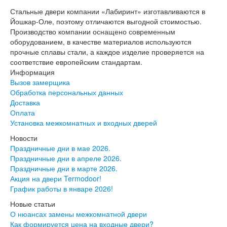
Интекрон Форте
Стальные двери компании «Лабиринт» изготавливаются в
Двери АСД
Йошкар-Оле, поэтому отличаются выгодной стоимостью.
Двери Ратибор
Производство компании оснащено современным
Двери Аргус
оборудованием, в качестве материалов используются
Тамбурные двери
прочные сплавы стали, а каждое изделие проверяется на
Межкомнатные двери
соответствие европейским стандартам.
Двери Альберо
Информация
Альянс
Вызов замерщика
Вест
Обработка персональных данных
Галерея
Доставка
Геометрия
Оплата
Графика
Установка межкомнатных и входных дверей
Империя
Классика
Новости
Лайн
Праздничные дни в мае 2026.
Мегаполис
Праздничные дни в апреле 2026.
Мегаполис ГЛ
Праздничные дни в марте 2026.
Неоклассика Про
Акция на двери Termodoor!
Скин
График работы в январе 2026!
Тренд
Новые статьи
Двери ВанМарк
О нюансах замены межкомнатной двери
Шпон текстурированный
Как формируется цена на входные двери?