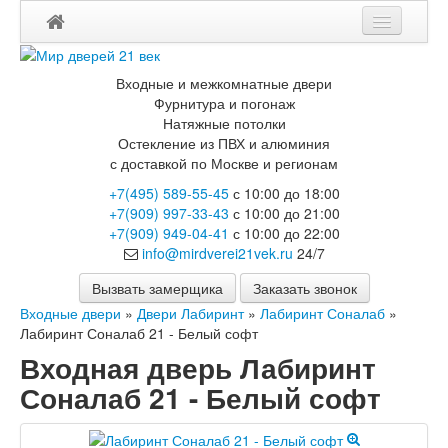
Мои заказы
Входные и межкомнатные двери
Корзина
Фурнитура и погонаж
Натяжные потолки
Остекление из ПВХ и алюминия
Каталог
с доставкой по Москве и регионам
Входные двери
+7(495) 589-55-45
с 10:00 до 18:00
Двери с терморазрывом для улицы
+7(909) 997-33-43
с 10:00 до 21:00
Противопожарные двери
+7(909) 949-04-41
с 10:00 до 22:00
Двери Бункер
info@mirdverei21vek.ru
24/7
Двери Лекс
Двери Рыцарь
Вызвать замерщика
Заказать звонок
Двери Термодор
Входные двери
»
Двери Лабиринт
»
Лабиринт Соналаб
»
Арктика
Лабиринт Соналаб 21 - Белый софт
Монолит
Входная дверь Лабиринт
Стайл
Термо
Соналаб 21 - Белый софт
Термо Лацио
Флагман
Электрозамок Смарт