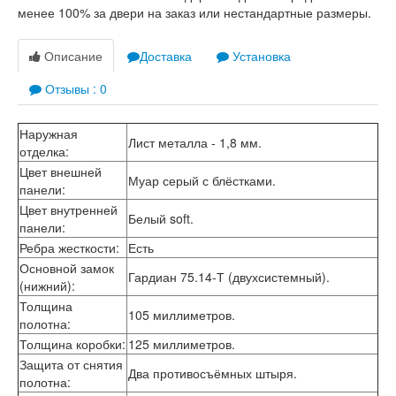
Лабиринт Лондон
менее 100% за двери на заказ или нестандартные размеры.
Лабиринт Лофт
Лабиринт Мегаполис
Описание
Доставка
Установка
Лабиринт Норд Плюс
Лабиринт Нью Йорк
Отзывы : 0
Лабиринт Пазл
Лабиринт Пиано
Лабиринт Пиано Смарт 2.0
Наружная
Лист металла - 1,8 мм.
Лабиринт Платинум
отделка
:
Лабиринт Полярис лайт
Цвет внешней
Муар серый с блёстками.
Лабиринт Роял
панели
:
Лабиринт Сильвер
Цвет внутренней
Лабиринт Сияна
Белый soft.
панели
:
Лабиринт Скайлаб
Ребра жесткости
:
Есть
Лабиринт Скандия
Основной замок
Лабиринт Смартлаб
Гардиан 75.14-Т (двухсистемный).
(нижний)
:
Лабиринт Соналаб
Лабиринт Термолайт
Толщина
105 миллиметров.
Лабиринт Термомагнит
полотна
:
Лабиринт Трендо
Толщина коробки
:
125 миллиметров.
Лабиринт Тундра Плюс
Защита от снятия
Два противосъёмных штыря.
Лабиринт Урбан
полотна
:
Лабиринт Фрост