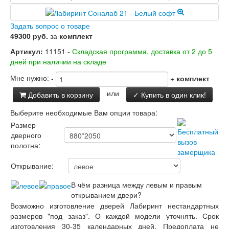
Заводские двери
Двери Лабиринт
Задать вопрос о товаре
Лабиринт Аляска Лайт
49300 руб.
за
комплект
Лабиринт Арт
Лабиринт Атлантик
Артикул:
11151 -
Складская программа, доставка от 2 до 5
Лабиринт Бетон
дней при наличии на складе
Лабиринт Верса
Лабиринт Версаль
Мне нужно:
-
+
комплект
Лабиринт Гранд
или
Добавить в корзину
✓ Купить в один клик!
Лабиринт Дверь двойная тамбурная под
заказ
Выберите необходимые Вам опции товара:
Лабиринт Имперо
Размер
Лабиринт Инфинити
дверного
Лабиринт Иссида
полотна:
Лабиринт Карбон
Лабиринт Кармина
Открывание:
Лабиринт Классик Антик медный
Лабиринт Классик Шагрень
В чём разница между левым и правым
Лабиринт Кредор
открыванием двери?
Лабиринт Лаб Про
Возможно изготовление дверей Лабиринт нестандартных
Лабиринт Лайн Вайт
размеров "под заказ". О каждой модели уточнять. Срок
Лабиринт Леолаб
изготовления 30-35 календарных дней. Предоплата не