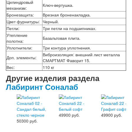
Цилиндровый
Лабиринт Шторм
Ключ-вертушка.
механизм
:
Лабиринт Эволаб
Бронезащита
:
Врезная броненакладка.
Двери Про
Цвет фурнитуры
:
Черный.
Двери Интекрон
Петли
:
Три петли на подшипниках.
Интекрон Брайтон Антрацит
Интекрон Вектор
Утепление
Базальтовая плита.
Интекрон Гектор
полотна
:
Интекрон Греция
Уплотнители
:
Три контура уплотнения.
Интекрон Италия
Виброизоляция: внешний лист металла
Доп. элементы
:
Интекрон Колизей
СМАРТМАТ Фаворит 15.
Интекрон Колизей Белый
Вес
:
110 кг
Интекрон Неаполь
Другие изделия раздела
Интекрон Олимпия
Интекрон Премьера
Лабиринт Соналаб
Интекрон Профит
Интекрон Ронда
Интекрон Сицилия
Интекрон Спарта Белая
Интекрон Спарта Грей
49900 руб.
49900 руб.
Интекрон Термо
50300 руб.
Интекрон Тетра
Интекрон Фараон