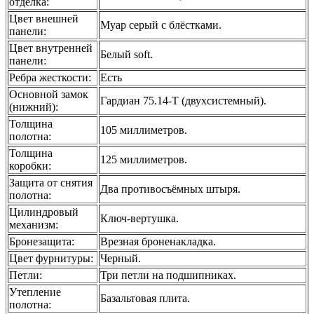
отделка
:
Цвет внешней
Муар серый с блёстками.
панели
:
Цвет внутренней
Белый soft.
панели
:
Ребра жесткости
:
Есть
Основной замок
Гардиан 75.14-Т (двухсистемный).
(нижний)
:
Толщина
105 миллиметров.
полотна
:
Толщина
125 миллиметров.
коробки
:
Защита от снятия
Два противосъёмных штыря.
полотна
:
Цилиндровый
Ключ-вертушка.
механизм
:
Бронезащита
:
Врезная броненакладка.
Цвет фурнитуры
:
Черный.
Петли
:
Три петли на подшипниках.
Утепление
Базальтовая плита.
полотна
: