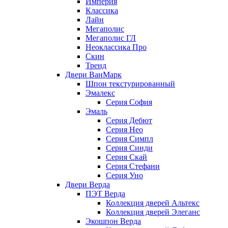
Империя
Классика
Лайн
Мегаполис
Мегаполис ГЛ
Неоклассика Про
Скин
Тренд
Двери ВанМарк
Шпон текстурированный
Эмалекс
Серия София
Эмаль
Серия Дебют
Серия Нео
Серия Симпл
Серия Синди
Серия Скай
Серия Стефани
Серия Уно
Двери Верда
ПЭТ Верда
Коллекция дверей Альтекс
Коллекция дверей Элеганс
Экошпон Верда