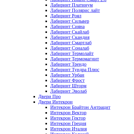
Лабиринт Платинум
Лабиринт Полярис лайт
Лабиринт Роял
Лабиринт Сильвер
Лабиринт Сияна
Лабиринт Скайлаб
Лабиринт Скандия
Лабиринт Смартлаб
Лабиринт Соналаб
Лабиринт Термолайт
Лабиринт Термомагнит
Лабиринт Трендо
Лабиринт Тундра Плюс
Лабиринт Урбан
Лабиринт Фрост
Лабиринт Шторм
Лабиринт Эволаб
Двери Про
Двери Интекрон
Интекрон Брайтон Антрацит
Интекрон Вектор
Интекрон Гектор
Интекрон Греция
Интекрон Италия