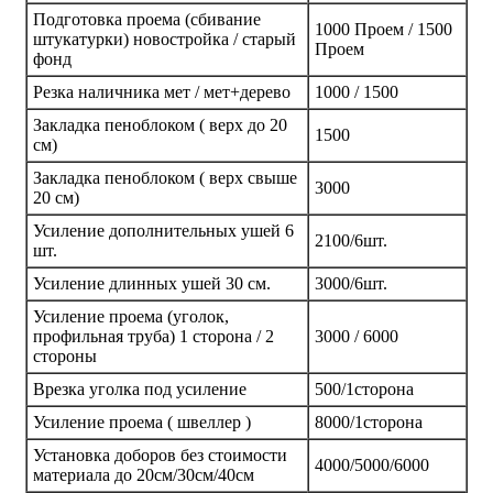
Подготовка проема (сбивание
1000 Проем / 1500
штукатурки) новостройка / старый
Проем
фонд
Резка наличника мет / мет+дерево
1000 / 1500
Закладка пеноблоком ( верх до 20
1500
см)
Закладка пеноблоком ( верх свыше
3000
20 см)
Усиление дополнительных ушей 6
2100/6шт.
шт.
Усиление длинных ушей 30 см.
3000/6шт.
Усиление проема (уголок,
профильная труба) 1 сторона / 2
3000 / 6000
стороны
Врезка уголка под усиление
500/1сторона
Усиление проема ( швеллер )
8000/1сторона
Установка доборов без стоимости
4000/5000/6000
материала до 20см/30см/40см