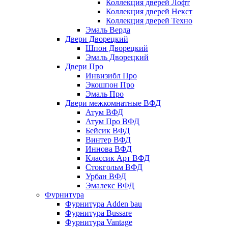
Коллекция дверей Лофт
Коллекция дверей Некст
Коллекция дверей Техно
Эмаль Верда
Двери Дворецкий
Шпон Дворецкий
Эмаль Дворецкий
Двери Про
Инвизибл Про
Экошпон Про
Эмаль Про
Двери межкомнатные ВФД
Атум ВФД
Атум Про ВФД
Бейсик ВФД
Винтер ВФД
Иннова ВФД
Классик Арт ВФД
Стокгольм ВФД
Урбан ВФД
Эмалекс ВФД
Фурнитура
Фурнитура Adden bau
Фурнитура Bussare
Фурнитура Vantage