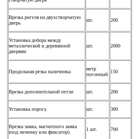
Врезка ригеля на двухстворчатую
шт.
200
дверь
Установка добора между
металлической и деревянной
шт.
2000
дверями
метр
Продольная резка наличника
150
погонный
Врезка дополнительной петли
шт.
200
Установка порога
шт.
300
Врезка замка, магнитного замка
1 шт.
700
(под личинку или фиксатор)