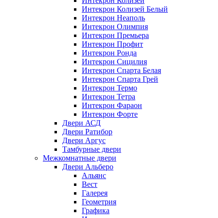
Интекрон Колизей
Интекрон Колизей Белый
Интекрон Неаполь
Интекрон Олимпия
Интекрон Премьера
Интекрон Профит
Интекрон Ронда
Интекрон Сицилия
Интекрон Спарта Белая
Интекрон Спарта Грей
Интекрон Термо
Интекрон Тетра
Интекрон Фараон
Интекрон Форте
Двери АСД
Двери Ратибор
Двери Аргус
Тамбурные двери
Межкомнатные двери
Двери Альберо
Альянс
Вест
Галерея
Геометрия
Графика