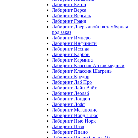
Лабиринт Бетон
Лабиринт Верса
Лабиринт Версаль
Лабиринт Гранд
Лабиринт Дверь двойная тамбурная
под заказ
Лабиринт Имперо
Лабиринт Инфинити
Лабиринт Иссида
Лабиринт Карбон
Лабиринт Кармина
Лабиринт Классик Антик медный
Лабиринт Классик Шагрень
Лабиринт Кредор
Лабиринт Лаб Про
Лабиринт Лайн Вайт
Лабиринт Леолаб
Лабиринт Лондон
Лабиринт Лофт
Лабиринт Мегаполис
Лабиринт Норд Плюс
Лабиринт Нью Йорк
Лабиринт Пазл
Лабиринт Пиано
Лабиринт Пиано Смарт 2.0