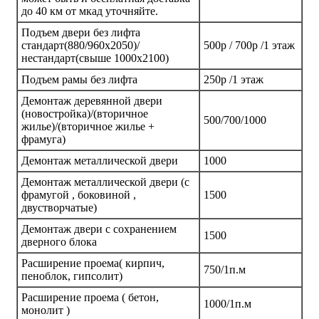
до 40 км от мкад уточняйте.
Подъем двери без лифта
стандарт(880/960х2050)/
500р / 700р /1 этаж
нестандарт(свыше 1000х2100)
Подъем рамы без лифта
250р /1 этаж
Демонтаж деревянной двери
(новостройка)/(вторичное
500/700/1000
жилье)/(вторичное жилье +
фрамуга)
Демонтаж металлической двери
1000
Демонтаж металлической двери (с
фрамугой , боковиной ,
1500
двустворчатые)
Демонтаж двери с сохранением
1500
дверного блока
Расширение проема( кирпич,
750/1п.м
пеноблок, гипсолит)
Расширение проема ( бетон,
1000/1п.м
монолит )