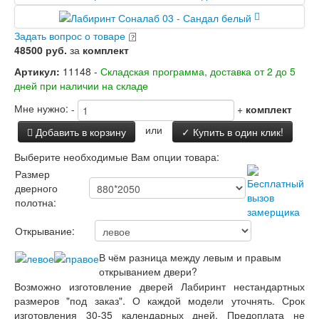
Двери Лабиринт
Лабиринт Аляска Лайт
Задать вопрос о товаре
Лабиринт Арт
48500 руб.
за
комплект
Лабиринт Атлантик
Лабиринт Бетон
Артикул:
11148 -
Складская программа, доставка от 2 до 5
Лабиринт Верса
дней при наличии на складе
Лабиринт Версаль
Лабиринт Гранд
Мне нужно:
-
+
комплект
Лабиринт Дверь двойная тамбурная под
или
Добавить в корзину
✓ Купить в один клик!
заказ
Лабиринт Имперо
Выберите необходимые Вам опции товара:
Лабиринт Инфинити
Размер
Лабиринт Иссида
дверного
Лабиринт Карбон
полотна:
Лабиринт Кармина
Лабиринт Классик Антик медный
Открывание:
Лабиринт Классик Шагрень
Лабиринт Кредор
В чём разница между левым и правым
Лабиринт Лаб Про
открыванием двери?
Лабиринт Лайн Вайт
Возможно изготовление дверей Лабиринт нестандартных
Лабиринт Леолаб
размеров "под заказ". О каждой модели уточнять. Срок
Лабиринт Лондон
изготовления 30-35 календарных дней. Предоплата не