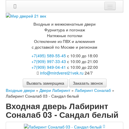
Мои заказы
Входные и межкомнатные двери
Корзина
Фурнитура и погонаж
Натяжные потолки
Остекление из ПВХ и алюминия
Каталог
с доставкой по Москве и регионам
Входные двери
+7(495) 589-55-45
с 10:00 до 18:00
Двери с терморазрывом для улицы
+7(909) 997-33-43
с 10:00 до 21:00
Противопожарные двери
+7(909) 949-04-41
с 10:00 до 22:00
Двери Бункер
info@mirdverei21vek.ru
24/7
Двери Лекс
Двери Термодор
Вызвать замерщика
Заказать звонок
Арктика
Входные двери
»
Двери Лабиринт
»
Лабиринт Соналаб
»
Монолит
Лабиринт Соналаб 03 - Сандал белый
Стайл
Входная дверь Лабиринт
Термо
Термо Лацио
Соналаб 03 - Сандал белый
Флагман
Электрозамок Смарт
Заводские двери