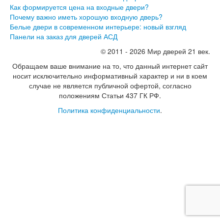
Серия София
Как формируется цена на входные двери?
Эмаль
Почему важно иметь хорошую входную дверь?
Серия Дебют
Белые двери в современном интерьере: новый взгляд
Серия Нео
Панели на заказ для дверей АСД
Серия Симпл
Серия Синди
© 2011 - 2026 Мир дверей 21 век.
Серия Скай
Обращаем ваше внимание на то, что данный интернет сайт
Серия Стефани
носит исключительно информативный характер и ни в коем
Серия Уно
случае не является публичной офертой, согласно
Двери Верда
положениям Статьи 437 ГК РФ.
ПЭТ Верда
Коллекция дверей Альтекс
Политика конфиденциальности
.
Коллекция дверей Элеганс
Экошпон Верда
Коллекция дверей Лофт
Коллекция дверей Некст
Коллекция дверей Техно
Эмаль Верда
Двери Дворецкий
Шпон Дворецкий
Эмаль Дворецкий
Двери Про
Инвизибл Про