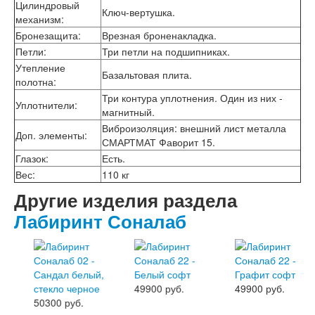
Цилиндровый
Лабиринт Эволаб
Ключ-вертушка.
механизм
:
Двери Про
Бронезащита
:
Врезная броненакладка.
Двери Интекрон
Петли
:
Три петли на подшипниках.
Интекрон Брайтон Антрацит
Утепление
Интекрон Вектор
Базальтовая плита.
полотна
:
Интекрон Гектор
Интекрон Греция
Три контура уплотнения. Один из них -
Уплотнители
:
Интекрон Италия
магнитный.
Интекрон Колизей
Виброизоляция: внешний лист металла
Доп. элементы
:
Интекрон Колизей Белый
СМАРТМАТ Фаворит 15.
Интекрон Неаполь
Глазок
:
Есть.
Интекрон Олимпия
Вес
:
110 кг
Интекрон Премьера
Другие изделия раздела
Интекрон Профит
Интекрон Ронда
Лабиринт Соналаб
Интекрон Сицилия
Интекрон Спарта Белая
Интекрон Спарта Грей
Интекрон Термо
Интекрон Тетра
49900 руб.
49900 руб.
Интекрон Фараон
50300 руб.
Интекрон Форте