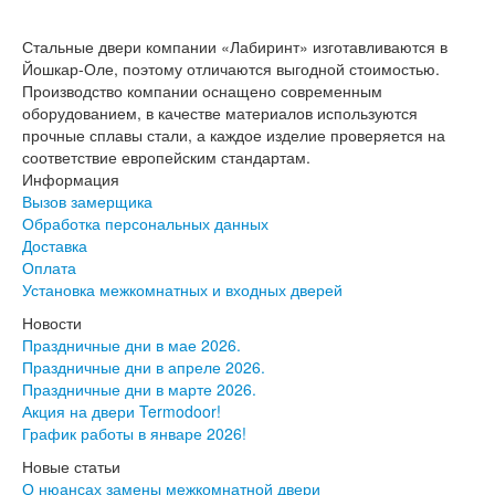
Двери АСД
Двери Ратибор
Стальные двери компании «Лабиринт» изготавливаются в
Двери Аргус
Йошкар-Оле, поэтому отличаются выгодной стоимостью.
Тамбурные двери
Производство компании оснащено современным
Межкомнатные двери
оборудованием, в качестве материалов используются
Двери Альберо
прочные сплавы стали, а каждое изделие проверяется на
Альянс
соответствие европейским стандартам.
Вест
Информация
Галерея
Вызов замерщика
Геометрия
Обработка персональных данных
Графика
Доставка
Империя
Оплата
Классика
Установка межкомнатных и входных дверей
Лайн
Мегаполис
Новости
Мегаполис ГЛ
Праздничные дни в мае 2026.
Неоклассика Про
Праздничные дни в апреле 2026.
Скин
Праздничные дни в марте 2026.
Тренд
Акция на двери Termodoor!
Двери ВанМарк
График работы в январе 2026!
Шпон текстурированный
Новые статьи
Эмалекс
О нюансах замены межкомнатной двери