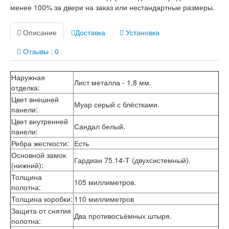
Лабиринт Лофт
менее 100% за двери на заказ или нестандартные размеры.
Лабиринт Мегаполис
Лабиринт Норд Плюс
Описание
Доставка
Установка
Лабиринт Нью Йорк
Лабиринт Пазл
Отзывы : 0
Лабиринт Пиано
Лабиринт Пиано Смарт 2.0
Лабиринт Платинум
Наружная
Лист металла - 1,8 мм.
Лабиринт Полярис лайт
отделка
:
Лабиринт Роял
Цвет внешней
Муар серый с блёстками.
Лабиринт Сильвер
панели
:
Лабиринт Сияна
Цвет внутренней
Лабиринт Скайлаб
Сандал белый.
панели
:
Лабиринт Скандия
Ребра жесткости
:
Есть
Лабиринт Смартлаб
Основной замок
Лабиринт Соналаб
Гардиан 75.14-Т (двухсистемный).
(нижний)
:
Лабиринт Термолайт
Лабиринт Термомагнит
Толщина
105 миллиметров.
Лабиринт Трендо
полотна
:
Лабиринт Тундра Плюс
Толщина коробки
:
110 миллиметров
Лабиринт Урбан
Защита от снятия
Два противосъёмных штыря.
Лабиринт Фрост
полотна
:
Лабиринт Шторм