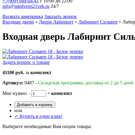
+7(909) 949-04-41
с 10:00 до 22:00
info@mirdverei21vek.ru
24/7
Вызвать замерщика
Заказать звонок
Входные двери
»
Двери Лабиринт
»
Лабиринт Сильвер
»
Лабир
Входная дверь Лабиринт Сильв
Задать вопрос о товаре
41100 руб.
за
комплект
Артикул:
9487 -
Складская программа, доставка от 2 до 5 дней
Мне нужно:
-
+
комплект
Добавить в корзину
или
✓ Купить в один клик!
Выберите необходимые Вам опции товара: