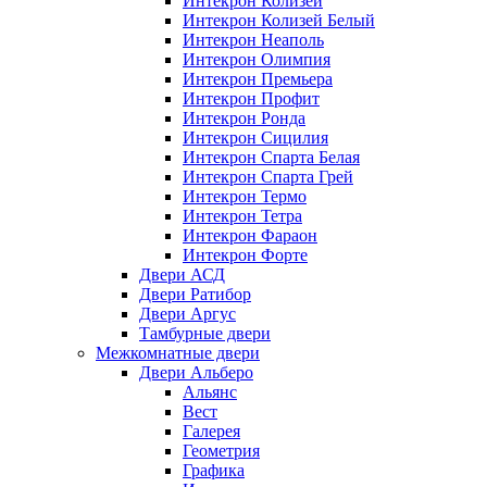
Интекрон Колизей
Интекрон Колизей Белый
Интекрон Неаполь
Интекрон Олимпия
Интекрон Премьера
Интекрон Профит
Интекрон Ронда
Интекрон Сицилия
Интекрон Спарта Белая
Интекрон Спарта Грей
Интекрон Термо
Интекрон Тетра
Интекрон Фараон
Интекрон Форте
Двери АСД
Двери Ратибор
Двери Аргус
Тамбурные двери
Межкомнатные двери
Двери Альберо
Альянс
Вест
Галерея
Геометрия
Графика