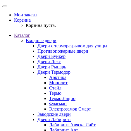
Мои заказы
Корзина
Корзина пуста.
Каталог
Входные двери
Двери с терморазрывом для улицы
Противопожарные двери
Двери Бункер
Двери Лекс
Двери Рыцарь
Двери Термодор
Арктика
Монолит
Стайл
Термо
Термо Лацио
Флагман
Электрозамок Смарт
Заводские двери
Двери Лабиринт
Лабиринт Аляска Лайт
Лабиринт Арт