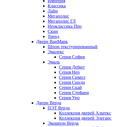
Империя
Классика
Лайн
Мегаполис
Мегаполис ГЛ
Неоклассика Про
Скин
Тренд
Двери ВанМарк
Шпон текстурированный
Эмалекс
Серия София
Эмаль
Серия Дебют
Серия Нео
Серия Симпл
Серия Синди
Серия Скай
Серия Стефани
Серия Уно
Двери Верда
ПЭТ Верда
Коллекция дверей Альтекс
Коллекция дверей Элеганс
Экошпон Верда