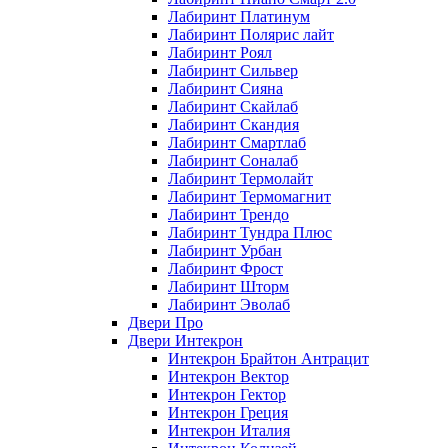
Лабиринт Платинум
Лабиринт Полярис лайт
Лабиринт Роял
Лабиринт Сильвер
Лабиринт Сияна
Лабиринт Скайлаб
Лабиринт Скандия
Лабиринт Смартлаб
Лабиринт Соналаб
Лабиринт Термолайт
Лабиринт Термомагнит
Лабиринт Трендо
Лабиринт Тундра Плюс
Лабиринт Урбан
Лабиринт Фрост
Лабиринт Шторм
Лабиринт Эволаб
Двери Про
Двери Интекрон
Интекрон Брайтон Антрацит
Интекрон Вектор
Интекрон Гектор
Интекрон Греция
Интекрон Италия