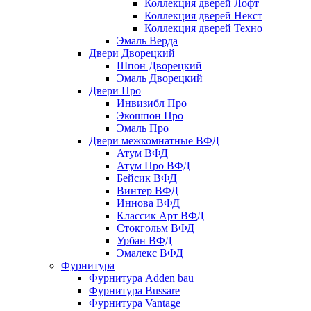
Коллекция дверей Лофт
Коллекция дверей Некст
Коллекция дверей Техно
Эмаль Верда
Двери Дворецкий
Шпон Дворецкий
Эмаль Дворецкий
Двери Про
Инвизибл Про
Экошпон Про
Эмаль Про
Двери межкомнатные ВФД
Атум ВФД
Атум Про ВФД
Бейсик ВФД
Винтер ВФД
Иннова ВФД
Классик Арт ВФД
Стокгольм ВФД
Урбан ВФД
Эмалекс ВФД
Фурнитура
Фурнитура Adden bau
Фурнитура Bussare
Фурнитура Vantage