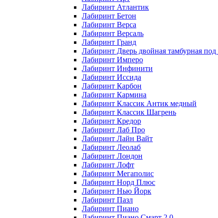
Лабиринт Атлантик
Лабиринт Бетон
Лабиринт Верса
Лабиринт Версаль
Лабиринт Гранд
Лабиринт Дверь двойная тамбурная под 
Лабиринт Имперо
Лабиринт Инфинити
Лабиринт Иссида
Лабиринт Карбон
Лабиринт Кармина
Лабиринт Классик Антик медный
Лабиринт Классик Шагрень
Лабиринт Кредор
Лабиринт Лаб Про
Лабиринт Лайн Вайт
Лабиринт Леолаб
Лабиринт Лондон
Лабиринт Лофт
Лабиринт Мегаполис
Лабиринт Норд Плюс
Лабиринт Нью Йорк
Лабиринт Пазл
Лабиринт Пиано
Лабиринт Пиано Смарт 2.0