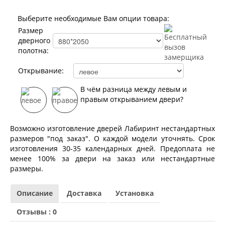
Лабиринт Норд Плюс
Лабиринт Нью Йорк
Выберите необходимые Вам опции товара:
Лабиринт Пазл
Размер
Лабиринт Пиано
дверного
Лабиринт Пиано Смарт 2.0
полотна:
Лабиринт Платинум
Лабиринт Полярис лайт
Открывание:
Лабиринт Роял
Лабиринт Сильвер
В чём разница между левым и
Лабиринт Сияна
правым открыванием двери?
Лабиринт Скайлаб
Лабиринт Скандия
Лабиринт Смартлаб
Возможно изготовление дверей Лабиринт нестандартных
Лабиринт Соналаб
размеров "под заказ". О каждой модели уточнять. Срок
Лабиринт Термолайт
изготовления 30-35 календарных дней. Предоплата не
Лабиринт Термомагнит
менее 100% за двери на заказ или нестандартные
Лабиринт Трендо
размеры.
Лабиринт Тундра Плюс
Лабиринт Урбан
Описание
Доставка
Установка
Лабиринт Фрост
Лабиринт Шторм
Отзывы : 0
Лабиринт Эволаб