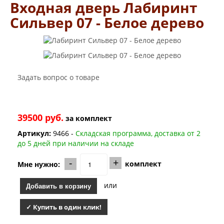
Двери Лабиринт
Входная дверь Лабиринт
Лабиринт Аляска Лайт
Сильвер 07 - Белое дерево
Лабиринт Арт
Лабиринт Атлантик
Лабиринт Бетон
Лабиринт Верса
Лабиринт Версаль
Лабиринт Гранд
Задать вопрос о товаре
Лабиринт Дверь двойная тамбурная под заказ
Лабиринт Имперо
Лабиринт Инфинити
Лабиринт Иссида
39500 руб.
за
комплект
Лабиринт Карбон
Лабиринт Кармина
Артикул:
9466 -
Складская программа, доставка от 2
Лабиринт Классик Антик медный
до 5 дней при наличии на складе
Лабиринт Классик Шагрень
-
+
Лабиринт Кредор
комплект
Мне нужно:
Лабиринт Лаб Про
Лабиринт Лайн Вайт
или
Добавить в корзину
Лабиринт Леолаб
Лабиринт Лондон
✓ Купить в один клик!
Лабиринт Лофт
Лабиринт Мегаполис