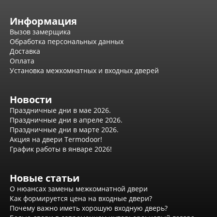
Эмаль Про
Двери межкомнатные ВФД
Информация
Атум ВФД
Атум Про ВФД
Вызов замерщика
Бейсик ВФД
Обработка персональных данных
Винтер ВФД
Доставка
Иннова ВФД
Оплата
Классик Арт ВФД
Установка межкомнатных и входных дверей
Стокгольм ВФД
Урбан ВФД
Новости
Эмалекс ВФД
Фурнитура
Праздничные дни в мае 2026.
Фурнитура Adden bau
Праздничные дни в апреле 2026.
Фурнитура Bussare
Праздничные дни в марте 2026.
Фурнитура Vantage
Акция на двери Termodoor!
Фурнитура для раздвижных дверей
График работы в январе 2026!
Распродажа
Натяжные потолки
Окна
Новые статьи
О нюансах замены межкомнатной двери
Информация
Как формируется цена на входные двери?
Вызов замерщика
Почему важно иметь хорошую входную дверь?
Обработка персональных данных