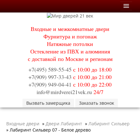
Мои заказы
Входные и межкомнатные двери
Корзина
Фурнитура и погонаж
Натяжные потолки
Каталог
Остекление из ПВХ и алюминия
Входные двери
с доставкой по Москве и регионам
Двери с терморазрывом для улицы
Противопожарные двери
+7(495) 589-55-45
с 10:00 до 18:00
Двери Бункер
+7(909) 997-33-43
с 10:00 до 21:00
Двери Лекс
+7(909) 949-04-41
с 10:00 до 22:00
Двери Термодор
Арктика
info@mirdverei21vek.ru
24/7
Монолит
Вызвать замерщика
Стайл
Заказать звонок
Термо
Термо Лацио
Флагман
Входные двери
»
Двери Лабиринт
»
Лабиринт Сильвер
Электрозамок Смарт
»
Лабиринт Сильвер 07 - Белое дерево
Заводские двери