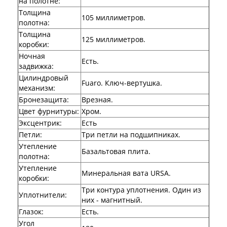
на полотне
:
Двери Аргус
Толщина
105 миллиметров.
Тамбурные двери
полотна
:
Межкомнатные двери
Толщина
Двери Альберо
125 миллиметров.
коробки
:
Альянс
Ночная
Вест
Есть.
задвижка
:
Галерея
Цилиндровый
Геометрия
Fuaro. Ключ-вертушка.
механизм
:
Графика
Бронезащита
:
Врезная.
Империя
Классика
Цвет фурнитуры
:
Хром.
Лайн
Эксцентрик
:
Есть
Мегаполис
Петли
:
Три петли на подшипниках.
Мегаполис ГЛ
Утепление
Неоклассика Про
Базальтовая плита.
полотна
:
Скин
Утепление
Тренд
Минеральная вата URSA.
коробки
:
Двери ВанМарк
Три контура уплотнения. Один из
Шпон текстурированный
Уплотнители
:
них - магнитный.
Эмалекс
Глазок
:
Серия София
Есть.
Эмаль
Угол