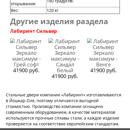
180 градусов.
Серия Дебют
открывания
:
Серия Нео
Вес
:
120 кг
Серия Симпл
Другие изделия раздела
Серия Синди
Серия Скай
Лабиринт Сильвер
Серия Стефани
Серия Уно
Двери Верда
ПЭТ Верда
Коллекция дверей Альтекс
Коллекция дверей Элеганс
Экошпон Верда
.
41900 руб.
41900 руб.
Коллекция дверей Лофт
41900 руб.
Коллекция дверей Некст
Коллекция дверей Техно
Эмаль Верда
Стальные двери компании «Лабиринт» изготавливаются
Двери Дворецкий
в Йошкар-Оле, поэтому отличаются выгодной
Шпон Дворецкий
стоимостью. Производство компании оснащено
Эмаль Дворецкий
современным оборудованием, в качестве материалов
Двери Про
используются прочные сплавы стали, а каждое изделие
Инвизибл Про
проверяется на соответствие европейским стандартам.
Экошпон Про