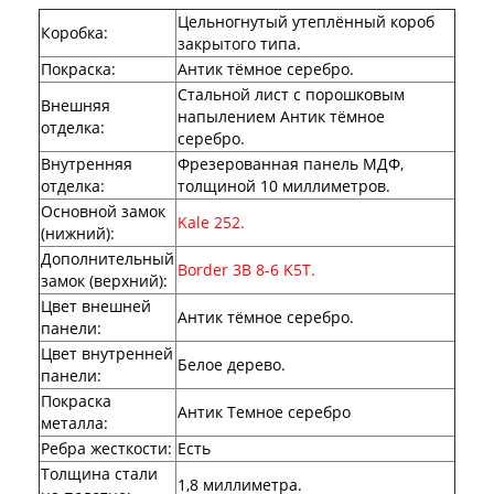
Двери Про
Цельногнутый утеплённый короб
Двери Интекрон
Коробка
:
закрытого типа.
Интекрон Брайтон Антрацит
Покраска
:
Антик тёмное серебро.
Интекрон Вектор
Интекрон Гектор
Стальной лист с порошковым
Внешняя
Интекрон Греция
напылением Антик тёмное
отделка
:
Интекрон Италия
серебро.
Интекрон Колизей
Внутренняя
Фрезерованная панель МДФ,
Интекрон Колизей Белый
отделка
:
толщиной 10 миллиметров.
Интекрон Неаполь
Основной замок
Kale 252.
Интекрон Олимпия
(нижний)
:
Интекрон Премьера
Дополнительный
Border 3B 8-6 K5T.
Интекрон Профит
замок (верхний)
:
Интекрон Ронда
Цвет внешней
Интекрон Сицилия
Антик тёмное серебро.
панели
:
Интекрон Спарта Белая
Цвет внутренней
Интекрон Спарта Грей
Белое дерево.
панели
:
Интекрон Термо
Покраска
Интекрон Тетра
Антик Темное серебро
металла
:
Интекрон Фараон
Интекрон Форте
Ребра жесткости
:
Есть
Двери АСД
Толщина стали
1,8 миллиметра.
Двери Ратибор