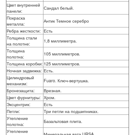
Цвет внутренней
Сандал белый.
панели
:
Покраска
Антик Темное серебро
металла
:
Ребра жесткости
:
Есть
Толщина стали
1,8 миллиметра.
на полотне
:
Толщина
105 миллиметров.
полотна
:
Толщина коробки
:
125 миллиметров.
Ночная задвижка
:
Есть.
Цилиндровый
Fuaro. Ключ-вертушка.
механизм
:
Бронезащита
:
Врезная.
Цвет фурнитуры
:
Хром.
Эксцентрик
:
Есть
Петли
:
Три петли на подшипниках.
Утепление
Базальтовая плита.
полотна
:
Утепление
Минеральная вата URSA.