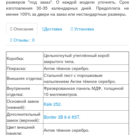
размеров "под заказ". О каждой модели уточнять. Срок
изготовления 30-35 календарных дней. Предоплата не
менее 100% за двери на заказ или нестандартные размеры.
Описание
Доставка
Установка
Отзывы : 0
Цельногнутый утеплённый короб
Коробка
:
закрытого типа.
Покраска
:
Антик тёмное серебро.
Стальной лист с порошковым
Внешняя отделка
:
напылением Антик тёмное серебро.
Внутренняя
Фрезерованная панель МДФ, толщиной
отделка
:
10 миллиметров.
Основной замок
Kale 252.
(нижний)
:
Дополнительный
Border 3B 8-6 K5T.
замок (верхний)
:
Цвет внешней
Антик тёмное серебро.
панели
: