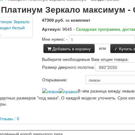
 Платинум Зеркало максимум -
47300 руб.
за
комплект
Артикул:
9645 -
Складская программа, достав
Мне нужно:
-
или
Добавить в корзину
✓ Купить в
Выберите необходимые Вам опции товара:
Размер дверного полотна:
Открывание:
В чём разница между левым
артных размеров "под заказ". О каждой модели уточнять. Срок из
еры.
тзывы : 0
еплённый короб закрытого типа.