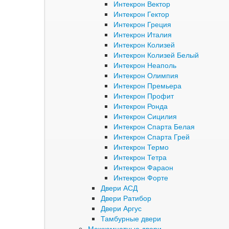
Интекрон Вектор
Интекрон Гектор
Интекрон Греция
Интекрон Италия
Интекрон Колизей
Интекрон Колизей Белый
Интекрон Неаполь
Интекрон Олимпия
Интекрон Премьера
Интекрон Профит
Интекрон Ронда
Интекрон Сицилия
Интекрон Спарта Белая
Интекрон Спарта Грей
Интекрон Термо
Интекрон Тетра
Интекрон Фараон
Интекрон Форте
Двери АСД
Двери Ратибор
Двери Аргус
Тамбурные двери
Межкомнатные двери