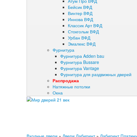
Атум Про ВФД
Бейсик ВФД
Винтер ВФД
Иннова ВФД
Классик Арт ВФД
Стокгольм ВФД
Урбан ВФД
Эмалекс ВФД
Фурнитура
Фурнитура Adden bau
Фурнитура Bussare
Фурнитура Vantage
Фурнитура для раздвижных дверей
Распродажа
Натяжные потолки
Окна
Входные двери
»
Двери Лабиринт
»
Лабиринт Платин