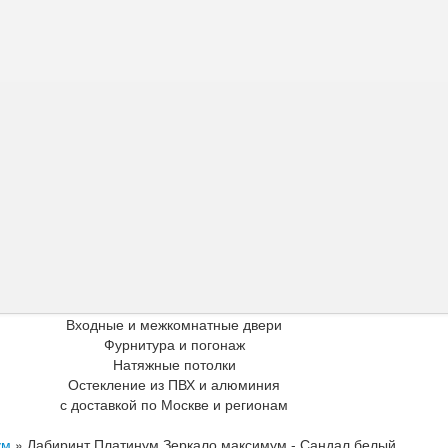
Входные и межкомнатные двери
Фурнитура и погонаж
Натяжные потолки
Остекление из ПВХ и алюминия
с доставкой по Москве и регионам
ум
»
Лабиринт Платинум Зеркало максимум - Сандал белый