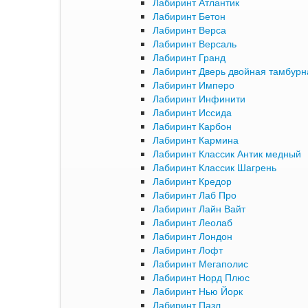
Лабиринт Атлантик
Лабиринт Бетон
Лабиринт Верса
Лабиринт Версаль
Лабиринт Гранд
Лабиринт Дверь двойная тамбурна
Лабиринт Имперо
Лабиринт Инфинити
Лабиринт Иссида
Лабиринт Карбон
Лабиринт Кармина
Лабиринт Классик Антик медный
Лабиринт Классик Шагрень
Лабиринт Кредор
Лабиринт Лаб Про
Лабиринт Лайн Вайт
Лабиринт Леолаб
Лабиринт Лондон
Лабиринт Лофт
Лабиринт Мегаполис
Лабиринт Норд Плюс
Лабиринт Нью Йорк
Лабиринт Пазл