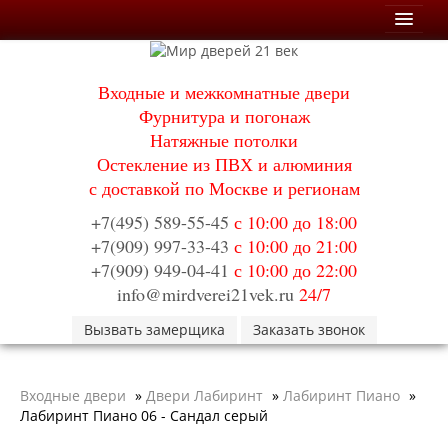
Мои заказы
Входные и межкомнатные двери
Корзина
Фурнитура и погонаж
Натяжные потолки
Каталог
Остекление из ПВХ и алюминия
Входные двери
с доставкой по Москве и регионам
Двери с терморазрывом для улицы
Противопожарные двери
+7(495) 589-55-45
с 10:00 до 18:00
Двери Бункер
+7(909) 997-33-43
с 10:00 до 21:00
Двери Лекс
+7(909) 949-04-41
с 10:00 до 22:00
Двери Рыцарь
Двери Термодор
info@mirdverei21vek.ru
24/7
Арктика
Вызвать замерщика
Монолит
Заказать звонок
Стайл
Термо
Термо Лацио
Входные двери
»
Двери Лабиринт
»
Лабиринт Пиано
»
Флагман
Лабиринт Пиано 06 - Сандал серый
Электрозамок Смарт