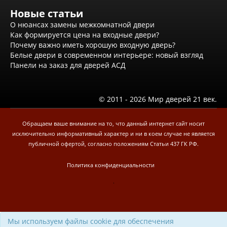
Экошпон Про
Эмаль Про
Новые статьи
Двери межкомнатные ВФД
О нюансах замены межкомнатной двери
Атум ВФД
Как формируется цена на входные двери?
Атум Про ВФД
Почему важно иметь хорошую входную дверь?
Бейсик ВФД
Белые двери в современном интерьере: новый взгляд
Винтер ВФД
Панели на заказ для дверей АСД
Иннова ВФД
Классик Арт ВФД
Стокгольм ВФД
© 2011 - 2026 Мир дверей 21 век.
Урбан ВФД
Эмалекс ВФД
Фурнитура
Обращаем ваше внимание на то, что данный интернет сайт носит
Фурнитура Adden bau
исключительно информативный характер и ни в коем случае не является
Фурнитура Bussare
публичной офертой, согласно положениям Статьи 437 ГК РФ.
Фурнитура Vantage
Фурнитура для раздвижных дверей
Политика конфиденциальности
Распродажа
.
Натяжные потолки
Окна
Информация
Мы используем файлы cookie для обеспечения
Вызов замерщика