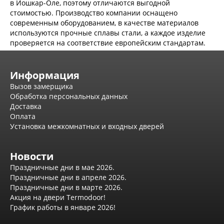
в Йошкар-Оле, поэтому отличаются выгодной
Эмаль
стоимостью. Производство компании оснащено
Серия Дебют
современным оборудованием, в качестве материалов
Серия Нео
используются прочные сплавы стали, а каждое изделие
Серия Симпл
проверяется на соответствие европейским стандартам.
Серия Синди
Серия Скай
Серия Стефани
Информация
Серия Уно
Двери Верда
Вызов замерщика
ПЭТ Верда
Обработка персональных данных
Коллекция дверей Альтекс
Доставка
Коллекция дверей Элеганс
Оплата
Экошпон Верда
Установка межкомнатных и входных дверей
Коллекция дверей Лофт
Коллекция дверей Некст
Новости
Коллекция дверей Техно
Эмаль Верда
Праздничные дни в мае 2026.
Двери Дворецкий
Праздничные дни в апреле 2026.
Шпон Дворецкий
Праздничные дни в марте 2026.
Эмаль Дворецкий
Акция на двери Termodoor!
Двери Про
График работы в январе 2026!
Инвизибл Про