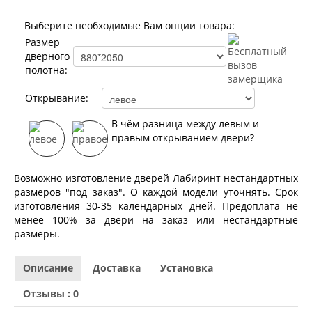
Лабиринт Мегаполис
Лабиринт Норд Плюс
Выберите необходимые Вам опции товара:
Лабиринт Нью Йорк
Размер
Лабиринт Пазл
дверного
Лабиринт Пиано
полотна:
Лабиринт Пиано Смарт 2.0
Лабиринт Платинум
Открывание:
Лабиринт Полярис лайт
Лабиринт Роял
В чём разница между левым и
Лабиринт Сильвер
правым открыванием двери?
Лабиринт Сияна
Лабиринт Скайлаб
Лабиринт Скандия
Возможно изготовление дверей Лабиринт нестандартных
Лабиринт Смартлаб
размеров "под заказ". О каждой модели уточнять. Срок
Лабиринт Соналаб
изготовления 30-35 календарных дней. Предоплата не
Лабиринт Термолайт
менее 100% за двери на заказ или нестандартные
Лабиринт Термомагнит
размеры.
Лабиринт Трендо
Лабиринт Тундра Плюс
Описание
Доставка
Установка
Лабиринт Урбан
Лабиринт Фрост
Отзывы : 0
Лабиринт Шторм