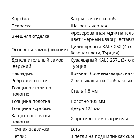
Лабиринт Эволаб
Двери Про
Двери Интекрон
Коробка:
Закрытый тип короба
Интекрон Брайтон Антрацит
Покраска:
Шагрень черная
Интекрон Вектор
Интекрон Гектор
Фрезерованная МДФ панель 10
Внешняя отделка:
Интекрон Греция
цвет “Черный кварц”, вставка и
Интекрон Италия
Цилиндровый KALE 252 (4-го н
Основной замок (нижний):
Интекрон Колизей
безопасности, Турция)
Интекрон Колизей Белый
Дополнительный замок
Сувальдный KALE 257L (3-го кла
Интекрон Неаполь
(верхний):
Турция)
Интекрон Олимпия
Накладки:
Врезная броненакладка, наклад
Интекрон Премьера
Ребра жесткости:
2 вертикальных П-образных ре
Интекрон Профит
Толщина стали на
Интекрон Ронда
Сталь 1,8 мм
полотне:
Интекрон Сицилия
Толщина полотна:
Полотно 105 мм
Интекрон Спарта Белая
Интекрон Спарта Грей
Толщина коробки:
Дверь 125 мм
Интекрон Термо
Защита от снятия
2 противосъемных ригеля
Интекрон Тетра
полотна:
Интекрон Фараон
Ночная задвижка:
Есть
Интекрон Форте
Петли:
3 петли на подшипниках скрыт
Двери АСД