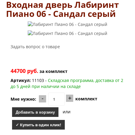
Заводские двери
Входная дверь Лабиринт
Двери Лабиринт
Пиано 06 - Сандал серый
Лабиринт Аляска Лайт
Лабиринт Арт
Лабиринт Атлантик
Лабиринт Бетон
Лабиринт Верса
Лабиринт Версаль
Задать вопрос о товаре
Лабиринт Гранд
Лабиринт Дверь двойная тамбурная под заказ
Лабиринт Имперо
Лабиринт Инфинити
44700 руб.
за
комплект
Лабиринт Иссида
Лабиринт Карбон
Артикул:
11103 -
Складская программа, доставка от 2
Лабиринт Кармина
до 5 дней при наличии на складе
Лабиринт Классик Антик медный
-
+
Лабиринт Классик Шагрень
комплект
Мне нужно:
Лабиринт Кредор
Лабиринт Лаб Про
или
Добавить в корзину
Лабиринт Лайн Вайт
Лабиринт Леолаб
✓ Купить в один клик!
Лабиринт Лондон
Лабиринт Лофт