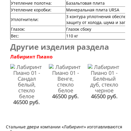
Утепление полотна:
Базальтовая плита
Двери Ратибор
Утепление коробки:
Минеральная плита URSA
Двери Аргус
3 контура уплотнения обеспе
Тамбурные двери
Уплотнители:
защиту от холода, шума и запа
Межкомнатные двери
Двери Альберо
Глазок:
Глазок сбоку
Альянс
Вес:
110 кг
Вест
Другие изделия раздела
Галерея
Геометрия
Лабиринт Пиано
Графика
Империя
Классика
Лайн
Мегаполис
.
Мегаполис ГЛ
Неоклассика Про
46500 руб.
46500 руб.
Скин
46500 руб.
Тренд
Двери ВанМарк
Шпон текстурированный
Эмалекс
Стальные двери компании «Лабиринт» изготавливаются
Серия София