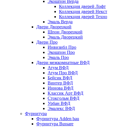
Экошпон Верда
Коллекция дверей Лофт
Коллекция дверей Некст
Коллекция дверей Техно
Эмаль Верда
Двери Дворецкий
Шпон Дворецкий
Эмаль Дворецкий
Двери Про
Инвизибл Про
Экошпон Про
Эмаль Про
Двери межкомнатные ВФД
Атум ВФД
Атум Про ВФД
Бейсик ВФД
Винтер ВФД
Иннова ВФД
Классик Арт ВФД
Стокгольм ВФД
Урбан ВФД
Эмалекс ВФД
Фурнитура
Фурнитура Adden bau
Фурнитура Bussare