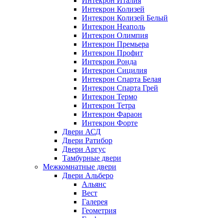
Интекрон Италия
Интекрон Колизей
Интекрон Колизей Белый
Интекрон Неаполь
Интекрон Олимпия
Интекрон Премьера
Интекрон Профит
Интекрон Ронда
Интекрон Сицилия
Интекрон Спарта Белая
Интекрон Спарта Грей
Интекрон Термо
Интекрон Тетра
Интекрон Фараон
Интекрон Форте
Двери АСД
Двери Ратибор
Двери Аргус
Тамбурные двери
Межкомнатные двери
Двери Альберо
Альянс
Вест
Галерея
Геометрия