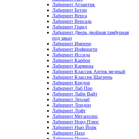
Лабиринт Атлантик
Лабиринт Бетон
Лабиринт Верса
Лабиринт Версаль
Лабиринт Гранд
Лабиринт Дверь двойная тамбурная
под заказ
Лабиринт Имперо
Лабиринт Инфинити
Лабиринт Иссида
Лабиринт Карбон
Лабиринт Кармина
Лабиринт Классик Антик медный
Лабиринт Классик Шагрень
Лабиринт Кредор
Лабиринт Лаб Про
Лабиринт Лайн Вайт
Лабиринт Леолаб
Лабиринт Лондон
Лабиринт Лофт
Лабиринт Мегаполис
Лабиринт Норд Плюс
Лабиринт Нью Йорк
Лабиринт Пазл
Лабиринт Пиано