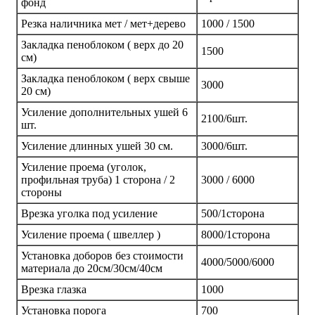
фонд
Резка наличника мет / мет+дерево
1000 / 1500
Закладка пеноблоком ( верх до 20
1500
см)
Закладка пеноблоком ( верх свыше
3000
20 см)
Усиление дополнительных ушей 6
2100/6шт.
шт.
Усиление длинных ушей 30 см.
3000/6шт.
Усиление проема (уголок,
профильная труба) 1 сторона / 2
3000 / 6000
стороны
Врезка уголка под усиление
500/1сторона
Усиление проема ( швеллер )
8000/1сторона
Установка доборов без стоимости
4000/5000/6000
материала до 20см/30см/40см
Врезка глазка
1000
Установка порога
700