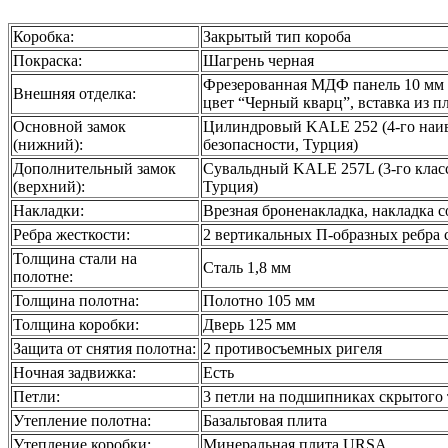
Коробка:
Закрытый тип короба
Покраска:
Шагрень черная
Фрезерованная МДФ панель 10 мм 
Внешняя отделка:
цвет “Черный кварц”, вставка из п
Основной замок
Цилиндровый KALE 252 (4-го наи
(нижний):
безопасности, Турция)
Дополнительный замок
Сувальдный KALE 257L (3-го класс
(верхний):
Турция)
Накладки:
Врезная броненакладка, накладка 
Ребра жесткости:
2 вертикальных П-образных ребра 
Толщина стали на
Сталь 1,8 мм
полотне:
Толщина полотна:
Полотно 105 мм
Толщина коробки:
Дверь 125 мм
Защита от снятия полотна:
2 противосъемных ригеля
Ночная задвижка:
Есть
Петли:
3 петли на подшипниках скрытого
Утепление полотна:
Базальтовая плита
Утепление коробки:
Минеральная плита URSA