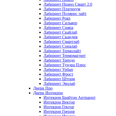
Лабиринт Пиано Смарт 2.0
Лабиринт Платинум
Лабиринт Полярис лайт
Лабиринт Роял
Лабиринт Сильвер
Лабиринт Сияна
Лабиринт Скайлаб
Лабиринт Скандия
Лабиринт Смартлаб
Лабиринт Соналаб
Лабиринт Термолайт
Лабиринт Термомагнит
Лабиринт Трендо
Лабиринт Тундра Плюс
Лабиринт Урбан
Лабиринт Фрост
Лабиринт Шторм
Лабиринт Эволаб
Двери Про
Двери Интекрон
Интекрон Брайтон Антрацит
Интекрон Вектор
Интекрон Гектор
Интекрон Греция