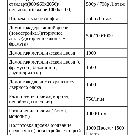
стандарт(880/960х2050)/
500р / 700р /1 этаж
нестандарт(свыше 1000х2100)
Подъем рамы без лифта
250р /1 этаж
Демонтаж деревянной двери
(новостройка)/(вторичное
500/700/1000
жилье)/(вторичное жилье +
фрамуга)
Демонтаж металлической двери
1000
Демонтаж металлической двери (с
фрамугой , боковиной ,
1500
двустворчатые)
Демонтаж двери с сохранением
1500
дверного блока
Расширение проема( кирпич,
750/1п.м
пеноблок, гипсолит)
Расширение проема ( бетон,
1000/1п.м
монолит )
Подготовка проема (сбивание
1000 Проем / 1500
штукатурки) новостройка / старый
Проем