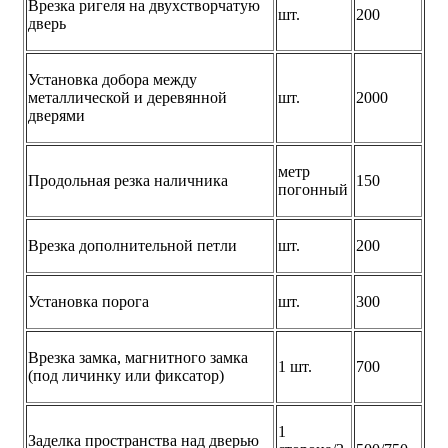
Врезка ригеля на двухстворчатую
шт.
200
дверь
Установка добора между
металлической и деревянной
шт.
2000
дверями
метр
Продольная резка наличника
150
погонный
Врезка дополнительной петли
шт.
200
Установка порога
шт.
300
Врезка замка, магнитного замка
1 шт.
700
(под личинку или фиксатор)
1
Заделка пространства над дверью