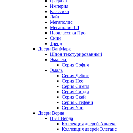
Графика
Империя
Классика
Лайн
Мегаполис
Мегаполис ГЛ
Неоклассика Про
Скин
Тренд
Двери ВанМарк
Шпон текстурированный
Эмалекс
Серия София
Эмаль
Серия Дебют
Серия Нео
Серия Симпл
Серия Синди
Серия Скай
Серия Стефани
Серия Уно
Двери Верда
ПЭТ Верда
Коллекция дверей Альтекс
Коллекция дверей Элеганс