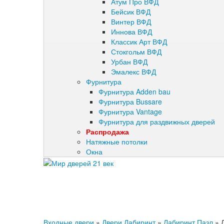
Атум Про ВФД
Бейсик ВФД
Винтер ВФД
Иннова ВФД
Классик Арт ВФД
Стокгольм ВФД
Урбан ВФД
Эмалекс ВФД
Фурнитура
Фурнитура Adden bau
Фурнитура Bussare
Фурнитура Vantage
Фурнитура для раздвижных дверей
Распродажа
Натяжные потолки
Окна
Входные двери
»
Двери Лабиринт
»
Лабиринт Пазл
»