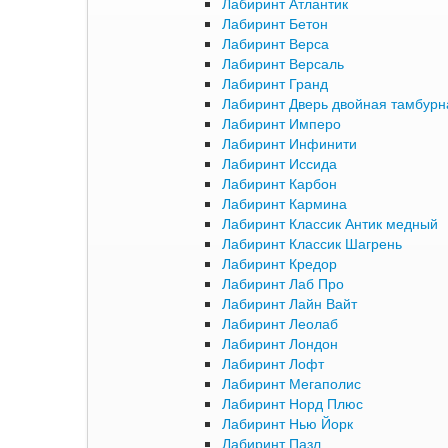
Лабиринт Атлантик
Лабиринт Бетон
Лабиринт Верса
Лабиринт Версаль
Лабиринт Гранд
Лабиринт Дверь двойная тамбурна
Лабиринт Имперо
Лабиринт Инфинити
Лабиринт Иссида
Лабиринт Карбон
Лабиринт Кармина
Лабиринт Классик Антик медный
Лабиринт Классик Шагрень
Лабиринт Кредор
Лабиринт Лаб Про
Лабиринт Лайн Вайт
Лабиринт Леолаб
Лабиринт Лондон
Лабиринт Лофт
Лабиринт Мегаполис
Лабиринт Норд Плюс
Лабиринт Нью Йорк
Лабиринт Пазл