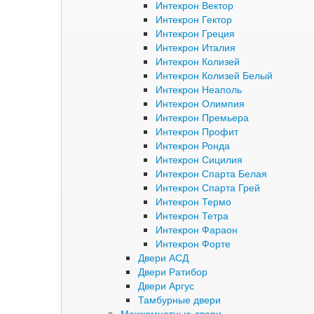
Интекрон Вектор
Интекрон Гектор
Интекрон Греция
Интекрон Италия
Интекрон Колизей
Интекрон Колизей Белый
Интекрон Неаполь
Интекрон Олимпия
Интекрон Премьера
Интекрон Профит
Интекрон Ронда
Интекрон Сицилия
Интекрон Спарта Белая
Интекрон Спарта Грей
Интекрон Термо
Интекрон Тетра
Интекрон Фараон
Интекрон Форте
Двери АСД
Двери Ратибор
Двери Аргус
Тамбурные двери
Межкомнатные двери